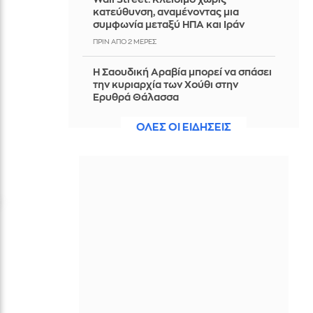
κατεύθυνση, αναμένοντας μια
συμφωνία μεταξύ ΗΠΑ και Ιράν
ΠΡΙΝ ΑΠΌ 2 ΜΈΡΕΣ
Η Σαουδική Αραβία μπορεί να σπάσει
την κυριαρχία των Χούθι στην
Ερυθρά Θάλασσα
ΠΡΙΝ ΑΠΌ 2 ΜΈΡΕΣ
ΟΛΕΣ ΟΙ ΕΙΔΗΣΕΙΣ
Νίστρουπ: Έχουμε την πίεση, αλλά
πάμε για τη νίκη, δεν υπάρχει κάτι
άλλο για μας
ΠΡΙΝ ΑΠΌ 2 ΜΈΡΕΣ
Άννα Πρέλεβιτς: Το τρυφερό
throwback βίντεο με την αδελφή της
να τραγουδούν Backstreet Boys
ΠΡΙΝ ΑΠΌ 2 ΜΈΡΕΣ
Πυρκαγιά σε χαμηλή βλάστηση στην
περιοχή Σάνταλο, στην Κάρπαθο