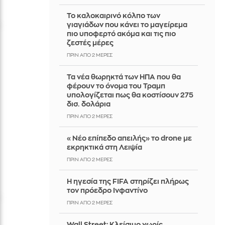
Το καλοκαιρινό κόλπο των
γιαγιάδων που κάνει το μαγείρεμα
πιο υποφερτό ακόμα και τις πιο
ζεστές μέρες
ΠΡΙΝ ΑΠΌ 2 ΜΈΡΕΣ
Τα νέα θωρηκτά των ΗΠΑ που θα
φέρουν το όνομα του Τραμπ
υπολογίζεται πως θα κοστίσουν 275
δισ. δολάρια
ΠΡΙΝ ΑΠΌ 2 ΜΈΡΕΣ
«Νέο επίπεδο απειλής» το drone με
εκρηκτικά στη Λειψία
ΠΡΙΝ ΑΠΌ 2 ΜΈΡΕΣ
Η ηγεσία της FIFA στηρίζει πλήρως
τον πρόεδρο Ινφαντίνο
ΠΡΙΝ ΑΠΌ 2 ΜΈΡΕΣ
Wall Street: Κλείσιμο χωρίς