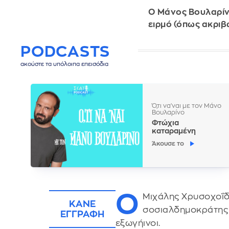
Ο Μάνος Βουλαρίνο
ειρμό (όπως ακριβώ
PODCASTS
ακούστε τα υπόλοιπα επεισόδια
Ό,τι να'ναι με τον Μάνο
Βουλαρίνο
Φτώχια
καταραμένη
Άκουσε το
Ο
Μιχάλης Χρυσοχοΐδ
ΚΑΝΕ
σοσιαλδημοκράτης κ
ΕΓΓΡΑΦΗ
εξωγήινοι.