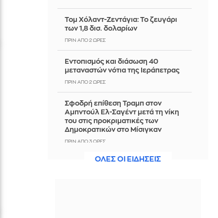
Τομ Χόλαντ-Ζεντάγια: Το ζευγάρι
των 1,8 δισ. δολαρίων
ΠΡΙΝ ΑΠΌ 2 ΏΡΕΣ
Εντοπισμός και διάσωση 40
μεταναστών νότια της Ιεράπετρας
ΠΡΙΝ ΑΠΌ 2 ΏΡΕΣ
Σφοδρή επίθεση Τραμπ στον
Αμπντούλ Ελ-Σαγέντ μετά τη νίκη
του στις προκριματικές των
Δημοκρατικών στο Μίσιγκαν
ΠΡΙΝ ΑΠΌ 3 ΏΡΕΣ
ΟΛΕΣ ΟΙ ΕΙΔΗΣΕΙΣ
Τι είναι ο κανόνας των 3 χρωμάτων, η
μέθοδος του TikTok που υπόσχεται
να μας βοηθήσει να τρεφόμαστε
καλύτερα;
ΠΡΙΝ ΑΠΌ 3 ΏΡΕΣ