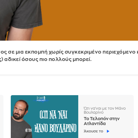
ς σε μια εκπομπή χωρίς συγκεκριμένο περιεχόμενο κ
ς) αδικεί όσους πιο πολλούς μπορεί.
Ό,τι να'ναι με τον Μάνο
Βουλαρίνο
Το Τελοπόν στην
Ατλαντίδα
Άκουσε το