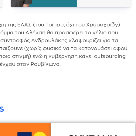
χη της ΕΛΑΣ (του Τσίπρα, όχι του Χρυσοχοΐδγ)
 κόμμα του Αλέκση θα προσφέρει το γέλιο που
ο σύντροφός Ανδρουλάκης κλαψουριζει για τα
παίζουνε (χωρίς φυσικά να τα κατονομάσει αφού
άποια στιγμή) ενώ η κυβέρνηση κάνει outsourcing
λέγχου στον Ρουβίκωνα.
S