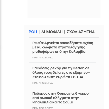
ΡΟΗ
ΔΗΜΟΦΙΛΗ
ΣΧΟΛΙΑΣΜΕΝΑ
Ρωσία: Αρνείται οποιαδήποτε σχέση
με κυκλώματα στρατολόγησης
μισθοφόρων από την Κολομβία
ΠΡΙΝ ΑΠΌ 2 ΏΡΕΣ
Επιδόσεις-ρεκόρ για τη Metlen σε
όλους τους δείκτες στο εξάμηνο -
Στα 550 εκατ. ευρώ τα EBITDA
ΠΡΙΝ ΑΠΌ 2 ΏΡΕΣ
Πόλεμος στην Ουκρανία: 6 νεκροί
από ρωσικά πλήγματα στην
Μπαλακλία και το Σούμι
ΠΡΙΝ ΑΠΌ 2 ΏΡΕΣ