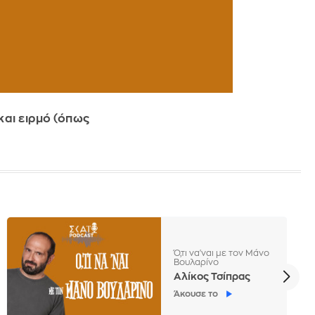
αι ειρμό (όπως
Ό,τι να'ναι με τον Μάνο
Βουλαρίνο
Αλίκος Τσίπρας
Άκουσε το