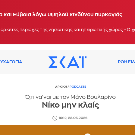
ία και Εύβοια λόγω υψηλού κινδύνου πυρκαγιάς
 αρκετές περιοχές της νησιωτικής και ηπειρωτικής χώρας - Ο
ΥΧΑΓΩΓΙΑ
ΡΟΗ ΕΙ
ΑΡΧΙΚΗ
/
PODCASTS
Ό,τι να'ναι με τον Μάνο Βουλαρίνο
Νίκο μην κλαίς
16:12, 28.05.2026