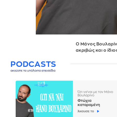
Ο Μάνος Βουλαρίνο
ακριβώς και ο ίδιο
PODCASTS
ακούστε τα υπόλοιπα επεισόδια
Ό,τι να'ναι με τον Μάνο
Βουλαρίνο
Φτώχια
καταραμένη
Άκουσε το