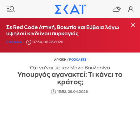
Σε Red Code Αττική, Βοιωτία και Εύβοια λόγω
υψηλού κινδύνου πυρκαγιάς
ΕΛΛΑΔΑ
07:34, 06.08.2026
ΑΡΧΙΚΗ
/
PODCASTS
Ό,τι να'ναι με τον Μάνο Βουλαρίνο
Υπουργός αγανακτεί: Τι κάνει το
κράτος;
13:52, 29.04.2026