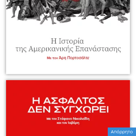
Απόρρητο