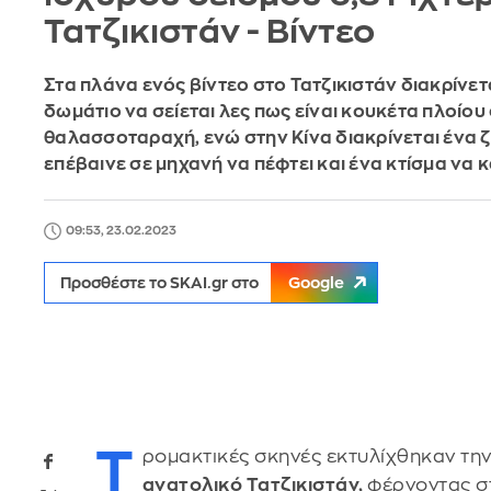
Τατζικιστάν - Βίντεο
Στα πλάνα ενός βίντεο στο Τατζικιστάν διακρίνετ
δωμάτιο να σείεται λες πως είναι κουκέτα πλοίου
θαλασσοταραχή, ενώ στην Κίνα διακρίνεται ένα 
επέβαινε σε μηχανή να πέφτει και ένα κτίσμα να 
09:53, 23.02.2023
Προσθέστε το SKAI.gr στο
Google
Τ
ρομακτικές σκηνές εκτυλίχθηκαν τη
ανατολικό Τατζικιστάν,
φέρνοντας σ