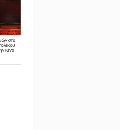
μών στα
τολικού
ην Κίνα
3