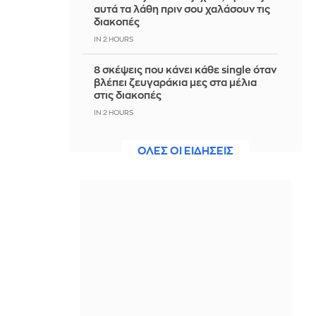
αυτά τα λάθη πριν σου χαλάσουν τις
διακοπές
IN 2 HOURS
8 σκέψεις που κάνει κάθε single όταν
βλέπει ζευγαράκια μες στα μέλια
στις διακοπές
IN 2 HOURS
Ρωσικό πλήγμα σε πλοίο στη Μαύρη
ΟΛΕΣ ΟΙ ΕΙΔΗΣΕΙΣ
Θάλασσα και ουκρανικές επιθέσεις
σε διυλιστήρια
IN 2 HOURS
Τσίπρας: Στις 2 Σεπτεμβρίου η
παρουσίαση του οικονομικού
προγράμματος της ΕΛ.Α.Σ.
IN 2 HOURS
Χαρδαλιάς: Καμία ανεμογεννήτρια
στις πληγείσες περιοχές