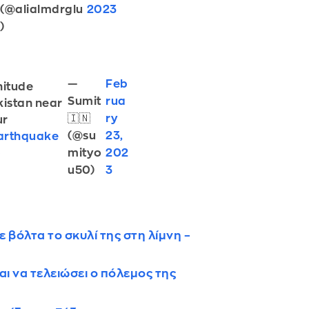
(@alialmdrglu
2023
)
—
Feb
nitude
Sumit
rua
kistan near
🇮🇳
ry
ur
(@su
23,
Earthquake
6
mityo
202
u50)
3
βόλτα το σκυλί της στη λίμνη –
ται να τελειώσει ο πόλεμος της