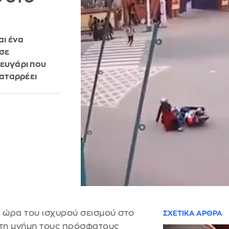
αι ένα
 σε
ζευγάρι που
καταρρέει
ν ώρα του ισχυρού σεισμού στο
ΣΧΕΤΙΚΑ ΑΡΘΡΑ
τη μνήμη τους πρόσφατους