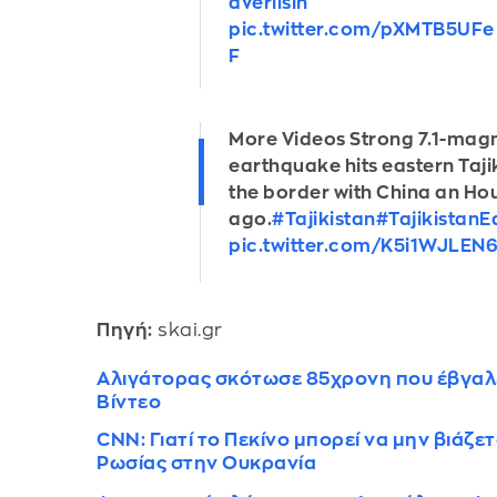
aVerilsin
pic.twitter.com/pXMTB5UFe
F
More Videos Strong 7.1-mag
earthquake hits eastern Taji
the border with China an Ho
ago.
#Tajikistan
#Tajikistan
pic.twitter.com/K5i1WJLEN
Πηγή:
skai.gr
Αλιγάτορας σκότωσε 85χρονη που έβγαλε 
Βίντεο
CNN: Γιατί το Πεκίνο μπορεί να μην βιάζε
Ρωσίας στην Ουκρανία