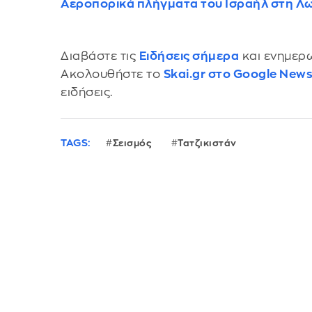
Αεροπορικά πλήγματα του Ισραήλ στη Λω
Διαβάστε τις
Ειδήσεις σήμερα
και ενημερω
Ακολουθήστε το
Skai.gr στο Google New
ειδήσεις.
TAGS:
Σεισμός
Τατζικιστάν