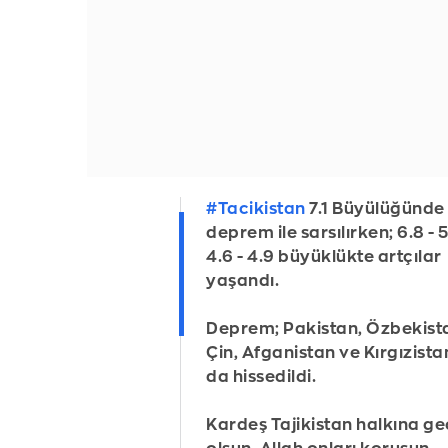
#Tacikistan
7.1 Büyülüğünde
deprem ile sarsılırken; 6.8 - 5
4.6 - 4.9 büyüklükte artçılar
yaşandı.
Deprem; Pakistan, Özbekist
Çin, Afganistan ve Kırgızista
da hissedildi.
Kardeş Tajikistan halkına g