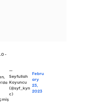
.0 -
—
Febru
Seyfullah
an,
ary
Koyuncu
n’da
23,
(@syf_kyn
2023
c)
eçmiş