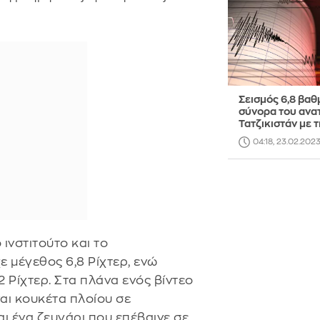
Σεισμός 6,8 βαθ
σύνορα του ανα
Τατζικιστάν με τ
04:18, 23.02.202
ινστιτούτο και το
ε μέγεθος 6,8 Ρίχτερ, ενώ
 Ρίχτερ. Στα πλάνα ενός βίντεο
ναι κουκέτα πλοίου σε
ι ένα ζευγάρι που επέβαινε σε