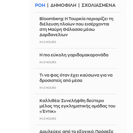
ΡΟΗ
ΔΗΜΟΦΙΛΗ
ΣΧΟΛΙΑΣΜΕΝΑ
Bloomberg: Η Τουρκία περιορίζει τη
διέλευση πλοίων που εισέρχονται
στη Μαύρη Θάλασσα μέσω
Δαρδανελίων
IN 2 HOURS
Η πιο εύκολη γαριδομακαρονάδα
IN 2 HOURS
Τι να φας όταν έχει καύσωνα για να
δροσιστείς από μέσα
IN 2 HOURS
Καλλιθέα: Συνελήφθη δεύτερο
μέλος της εγκληματικής ομάδας του
«Έντικ»
IN 2 HOURS
Δουλεύεις από το εξοχικό; Πρόσεξε