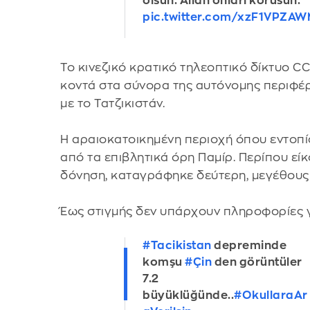
olsun. Allah onları korusun.
pic.twitter.com/xzF1VPZA
Το κινεζικό κρατικό τηλεοπτικό δίκτυο C
κοντά στα σύνορα της αυτόνομης περιφέρ
με το Τατζικιστάν.
Η αραιοκατοικημένη περιοχή όπου εντοπί
από τα επιβλητικά όρη Παμίρ. Περίπου εί
δόνηση, καταγράφηκε δεύτερη, μεγέθους
Έως στιγμής δεν υπάρχουν πληροφορίες 
#Tacikistan
depreminde
komşu
#Çin
den görüntüler
7.2
büyüklüğünde..
#OkullaraAr