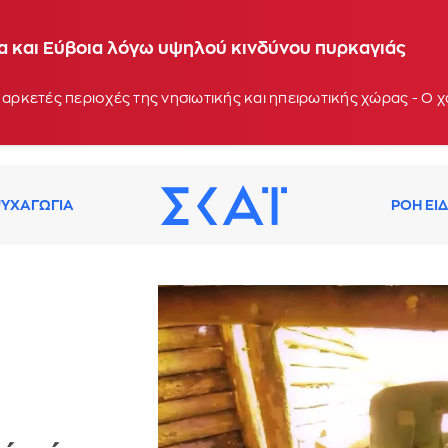
ία και Εύβοια λόγω υψηλού κινδύνου πυρκαγιάς
 αρκετές περιοχές της νησιωτικής και ηπειρωτικής χώρας - Ο
ΥΧΑΓΩΓΙΑ
ΡΟΗ ΕΙ
α