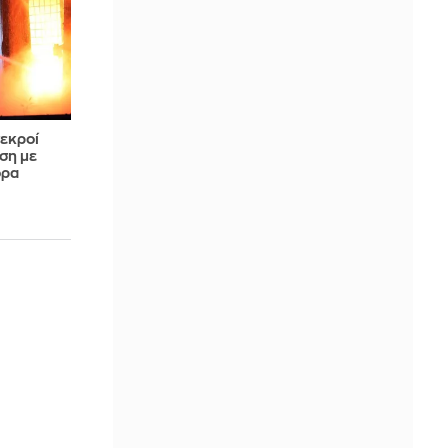
νεκροί
ση με
ορα