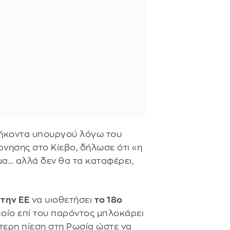
θήκοντα υπουργού λόγω του
νησης στο Κίεβο, δήλωσε ότι «η
α... αλλά δεν θα τα καταφέρει,
 την ΕΕ
να υιοθετήσει
το 18ο
ποίο επί του παρόντος μπλοκάρει
τερη πίεση στη Ρωσία ώστε να