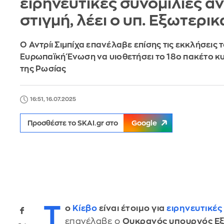
ειρηνευτικές συνομιλίες α
στιγμή, λέει ο υπ. Εξωτερι
Ο Αντρίι Σιμπίχα επανέλαβε επίσης τις εκκλήσεις 
Ευρωπαϊκή Ένωση να υιοθετήσει το 18ο πακέτο 
της Ρωσίας
16:51, 16.07.2025
Προσθέστε το SKAI.gr στο
Google
Τ
ο
Κίεβο
είναι έτοιμο για
ειρηνευτικές
επανέλαβε ο
Ουκρανός υπουργός Εξω