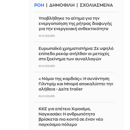
ΡΟΗ
ΔΗΜΟΦΙΛΗ
ΣΧΟΛΙΑΣΜΕΝΑ
Υποβλήθηκε το αίτημα για την
ενεργοποίηση της ρήτρας διαφυγής
για την ενεργειακή ανθεκτικότητα
IN 2 HOURS
Ευρωπαϊκά χρηματιστήρια: Σε υψηλό
επίπεδο ρεκόρ ανήλθαν οι μετοχές
στο ξεκίνημα των συναλλαγών
IN 2 HOURS
«Νόμοι της καρδιάς»: Η συνάντηση
Γιλντιρίμ και Μπορά αποκαλύπτει την
αλήθεια - Δείτε trailer
IN 2 HOURS
ΚΚΕ για επέτειο Χιροσίμα,
Ναγκασάκι: Η ανθρωπότητα
βρίσκεται πιο κοντά σε έναν νέο
παγκόσμιο πόλεμο