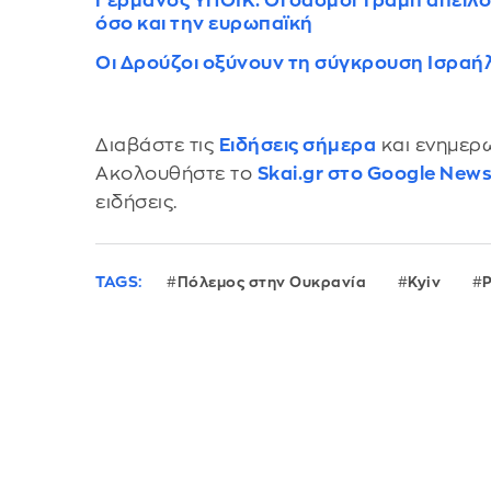
Γερμανός ΥΠΟΙΚ: Οι δασμοί Τραμπ απειλο
όσο και την ευρωπαϊκή
Οι Δρούζοι οξύνουν τη σύγκρουση Ισραή
Διαβάστε τις
Ειδήσεις σήμερα
και ενημερω
Ακολουθήστε το
Skai.gr στο Google New
ειδήσεις.
TAGS:
Πόλεμος στην Ουκρανία
Kyiv