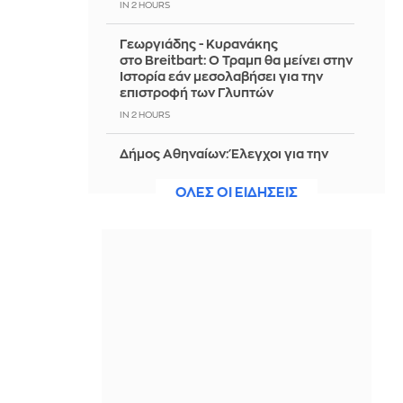
IN 2 HOURS
Γεωργιάδης - Κυρανάκης
στο Breitbart: Ο Τραμπ θα μείνει στην
Ιστορία εάν μεσολαβήσει για την
επιστροφή των Γλυπτών
IN 2 HOURS
Δήμος Αθηναίων: Έλεγχοι για την
προστασία κοινόχρηστων χώρων –
Απομακρύνθηκαν 240
ΟΛΕΣ ΟΙ ΕΙΔΗΣΕΙΣ
τραπεζοκαθίσματα
IN 2 HOURS
Τεχεράνη: «Στο τελικό στάδιο η
συμφωνία για το Στενό του Ορμούζ -
Εξαρτάται από τις ΗΠΑ»
IN 2 HOURS
Ναυτιλιακές οργανώσεις
προειδοποιούν κατά της επιβολής
διοδίων στο Ορμούζ