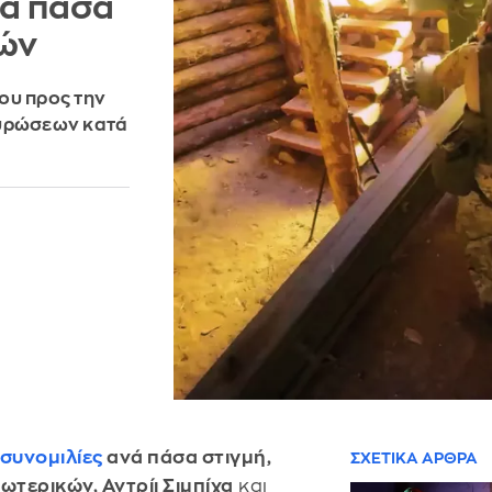
νά πάσα
κών
του προς την
κυρώσεων κατά
 συνομιλίες
ανά πάσα στιγμή,
ΣΧΕΤΙΚΑ ΑΡΘΡΑ
τερικών, Αντρίι Σιμπίχα
και