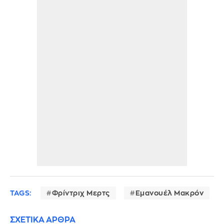
TAGS:
Φρίντριχ Μερτς
Εμανουέλ Μακρόν
ΣΧΕΤΙΚΑ ΑΡΘΡΑ