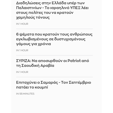
Διαδηλώσεις στην Ελλάδα υπέρ των
Παλαιστινίων - Το ισραηλινό ΥΠΕΞ λέει
στους πολίτες του να κρατούν
χαμηλούς τόνους
IN 1 HOUR
6 ψέματα που κρατούν τους ανθρώπους
εγκλωβισμένους σε δυστυχισμένους
γάμους για χρόνια
IN 1 HOUR
ΣΥΡΙΖΑ: Να αποσυρθούν οι Patriot από
τη Σαουδική Αραβία
IN 1 HOUR
Επιταχύνει ο Σαμαράς - Τον Σεπτέμβριο
πατάει το κουμπί
IN 55 MINUTES