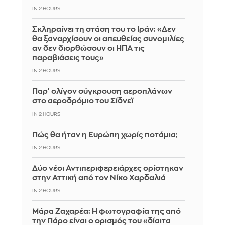
IN 2 HOURS
Σκληραίνει τη στάση του το Ιράν: «Δεν
θα ξαναρχίσουν οι απευθείας συνομιλίες
αν δεν διορθώσουν οι ΗΠΑ τις
παραβιάσεις τους»
IN 2 HOURS
Παρ' ολίγον σύγκρουση αεροπλάνων
στο αεροδρόμιο του Σίδνεϊ
IN 2 HOURS
Πώς θα ήταν η Ευρώπη χωρίς ποτάμια;
IN 2 HOURS
Δύο νέοι Αντιπεριφερειάρχες ορίστηκαν
στην Αττική από τον Νίκο Χαρδαλιά
IN 2 HOURS
Μάρα Ζαχαρέα: Η φωτογραφία της από
την Πάρο είναι ο ορισμός του «δίαιτα