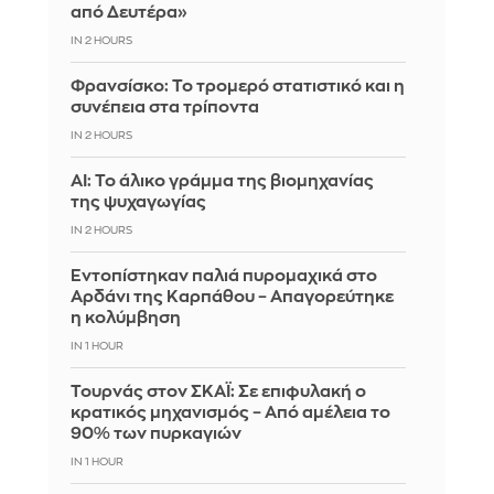
από Δευτέρα»
IN 2 HOURS
Φρανσίσκο: Το τρομερό στατιστικό και η
συνέπεια στα τρίποντα
IN 2 HOURS
AI: Το άλικο γράμμα της βιομηχανίας
της ψυχαγωγίας
IN 2 HOURS
Εντοπίστηκαν παλιά πυρομαχικά στο
Αρδάνι της Καρπάθου – Απαγορεύτηκε
η κολύμβηση
IN 1 HOUR
Τουρνάς στον ΣΚΑΪ: Σε επιφυλακή ο
κρατικός μηχανισμός – Από αμέλεια το
90% των πυρκαγιών
IN 1 HOUR