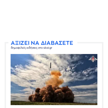
ΑΞΙΖΕΙ ΝΑ ΔΙΑΒΑΣΕΤΕ
δημοφιλείς ειδήσεις στο skai.gr