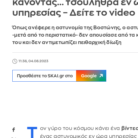
κάνοντας… τσουλήθρα εν 
υπηρεσίας – Δείτε το video
Όπως ανέφερε η αστυνομία της Βοστώνης, ο αστ
-μετά από το περιστατικό- δεν απουσίασε από τα
του και δεν αντιμετωπίζει πειθαρχική δίωξη
11:36, 04.08.2023
Προσθέστε το SKAI.gr στο
Google
Τ
ον γύρο του κόσμου κάνει ένα
βίντε
ένας αστυνομικός εν ώρα υπηρεσίας 