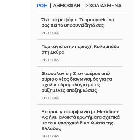
ΡΟΗ
ΔΗΜΟΦΙΛΗ
ΣΧΟΛΙΑΣΜΕΝΑ
Όνειρο με ψάρια: Τι προσπαθεί να
σας πει το υποσυνείδητό σας
IN 2 HOURS
Πυρκαγιά στην περιοχή Κολυμπάδα
στη Σκύρο
IN 2 HOURS
Θεσσαλονίκη: Στον «αέρα» από
αύριο ο νέος διαγωνισμός για τα
σχολικά δρομολόγια με τις
αυξημένες αποζημιώσεις
IN 2 HOURS
Δούρου για συμφωνία με Meridiam:
Αφήνει ανοικτά ερωτήματα σχετικά
με τα κυριαρχικά δικαιώματα της
Ελλάδας
IN 2 HOURS