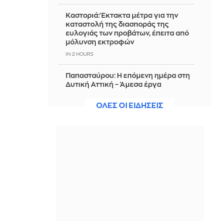
Καστοριά: Έκτακτα μέτρα για την
καταστολή της διασποράς της
ευλογιάς των προβάτων, έπειτα από
μόλυνση εκτροφών
IN 2 HOURS
Παπασταύρου: Η επόμενη ημέρα στη
Δυτική Αττική – Άμεσα έργα
αποκατάστασης, αναδάσωση και
ενίσχυση της πρόληψης
ΟΛΕΣ ΟΙ ΕΙΔΗΣΕΙΣ
IN 2 HOURS
Βρετανία: Μόνο το 14% των ποταμών
και λιμνών έχει καθαρό νερό
IN 2 HOURS
Μπέλα Θορν: «Ήθελα να κάνω κακό
στον εαυτό μου για να καταλάβει η
μητέρα μου πόσο υπέφερα»
IN 2 HOURS