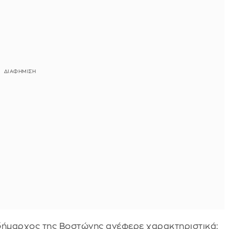
η δήμαρχος της Βοστώνης ανέφερε χαρακτηριστικά: