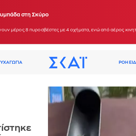
λυμπάδα στη Σκύρο
νουν μέρος 8 πυροσβέστες με 4 οχήματα, ενώ από αέρος κιν
ΥΧΑΓΩΓΙΑ
ΡΟΗ ΕΙ
τίστηκε