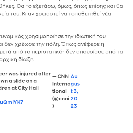
νθήκες. Θα το εξετάσω, όμως, όπως επίσης και θα
εία του. Κι αν χρειαστεί να τοποθετηθεί νέα
τυνομικός χρησιμοποίησε την ιδιωτική του
αι δεν χρέωσε την πόλη. Όπως ανέφερε η
μετά από το περιστατικό- δεν απουσίασε από τα
αρχική δίωξη.
cer was injured after
— CNN
Au
wn a slide on a
Interna
gus
ren at City Hall
tional
t 3,
(@cnni
20
EJuQmiYK7
)
23