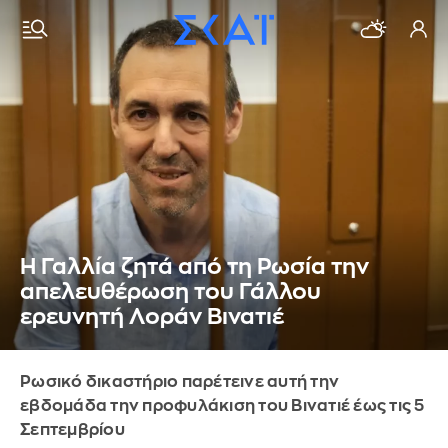
H Γαλλία ζητά από τη Ρωσία την
απελευθέρωση του Γάλλου
ερευνητή Λοράν Βινατιέ
Ρωσικό δικαστήριο παρέτεινε αυτή την
εβδομάδα την προφυλάκιση του Βινατιέ έως τις 5
Σεπτεμβρίου