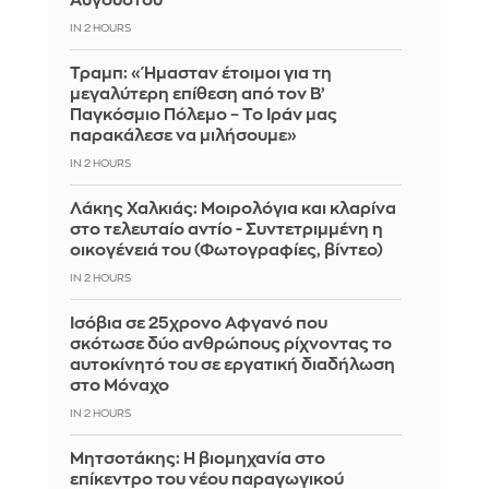
Αυγούστου
IN 2 HOURS
Τραμπ: «Ήμασταν έτοιμοι για τη
μεγαλύτερη επίθεση από τον Β’
Παγκόσμιο Πόλεμο – Το Ιράν μας
παρακάλεσε να μιλήσουμε»
IN 2 HOURS
Λάκης Χαλκιάς: Mοιρολόγια και κλαρίνα
στο τελευταίο αντίο - Συντετριμμένη η
οικογένειά του (Φωτογραφίες, βίντεο)
IN 2 HOURS
Ισόβια σε 25χρονο Αφγανό που
σκότωσε δύο ανθρώπους ρίχνοντας το
αυτοκίνητό του σε εργατική διαδήλωση
στο Μόναχο
IN 2 HOURS
Μητσοτάκης: Η βιομηχανία στο
επίκεντρο του νέου παραγωγικού