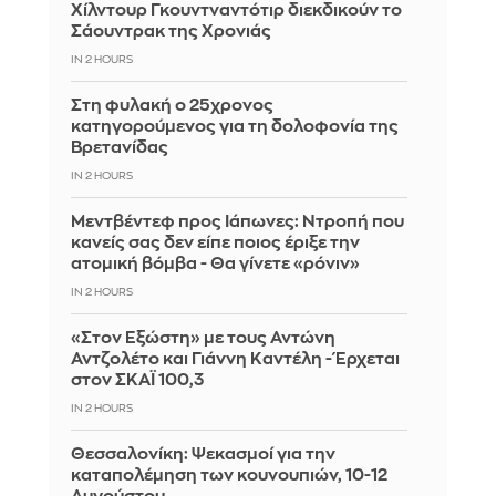
Χίλντουρ Γκουντναντότιρ διεκδικούν το
Σάουντρακ της Χρονιάς
IN 2 HOURS
Στη φυλακή ο 25χρονος
κατηγορούμενος για τη δολοφονία της
Βρετανίδας
IN 2 HOURS
Μεντβέντεφ προς Ιάπωνες: Ντροπή που
κανείς σας δεν είπε ποιος έριξε την
ατομική βόμβα - Θα γίνετε «ρόνιν»
IN 2 HOURS
«Στον Εξώστη» με τους Αντώνη
Αντζολέτο και Γιάννη Καντέλη - Έρχεται
στον ΣΚΑΪ 100,3
IN 2 HOURS
Θεσσαλονίκη: Ψεκασμοί για την
καταπολέμηση των κουνουπιών, 10-12