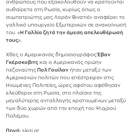
ανθρώπους που εξακολουθούν να κρατούνται
αυθαίρετα στη Ρωσία, κυρίως όπως ο
συμπατριώτης μας Λοράν Βινατιέ» αναφέρει το
γαλλικό υπουργείο Εξωτερικών σε ανακοίνωσή
του. «
Η Γαλλία ζητά την άμεση απελευθέρωσή
τους
».
Χθες ο Αμερικανός δημοσιογράφος
Έβαν
Γκέρσκοβιτς
και ο Αμερικανός πρώην
πεζοναύτης
Πολ Γουίλαν
ήταν μεταξύ των
Αμερικανών πολιτών που επέστρεψαν στις
Ηνωμένες Πολιτείες, ώρες αφότου αφέθησαν
ελεύθεροι στη Ρωσία, στο πλαίσιο της
μεγαλύτερης ανταλλαγής κρατουμένων μεταξύ
των δύο χωρών από την εποχή του Ψυχρού
Πολέμου.
Πηγή:
skai.gr