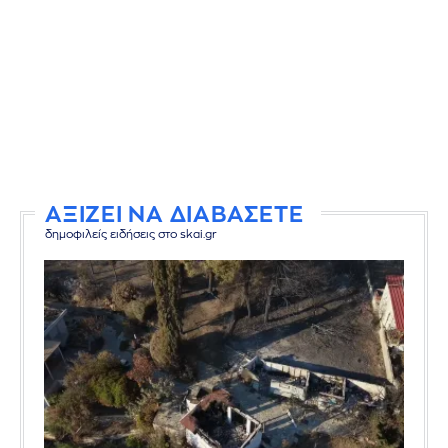
ΑΞΙΖΕΙ ΝΑ ΔΙΑΒΑΣΕΤΕ
δημοφιλείς ειδήσεις στο skai.gr