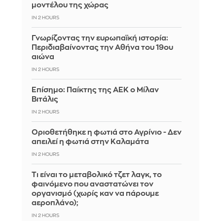
μοντέλου της χώρας
IN 2 HOURS
Γνωρίζοντας την ευρωπαϊκή ιστορία:
Περιδιαβαίνοντας την Αθήνα του 19ου
αιώνα
IN 2 HOURS
Επίσημο: Παίκτης της ΑΕΚ ο Μίλαν
Βιτάλις
IN 2 HOURS
Οριοθετήθηκε η φωτιά στο Αγρίνιο - Δεν
απειλεί η φωτιά στην Καλαμάτα
IN 2 HOURS
Τι είναι το μεταβολικό τζετ λαγκ, το
φαινόμενο που αναστατώνει τον
οργανισμό (χωρίς καν να πάρουμε
αεροπλάνο);
IN 2 HOURS