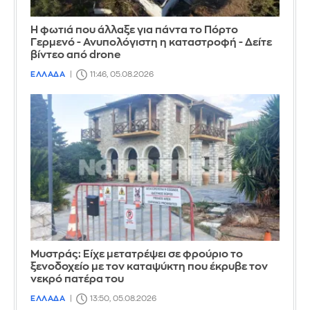
Η φωτιά που άλλαξε για πάντα το Πόρτο
Γερμενό - Ανυπολόγιστη η καταστροφή - Δείτε
βίντεο από drone
ΕΛΛΑΔΑ
11:46, 05.08.2026
Mυστράς: Είχε μετατρέψει σε φρούριο το
ξενοδοχείο με τον καταψύκτη που έκρυβε τον
νεκρό πατέρα του
ΕΛΛΑΔΑ
13:50, 05.08.2026