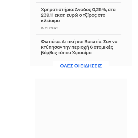
Χρηματιστήριο: Άνοδος 0,25%, στα
239,11 εκατ. ευρώ ο τζίρος στο
κλείσιμο
IN 2 HOURS
Φωτιά σε Αττική και Βοιωτία: Σαν να
κτύπησαν την περιοχή 6 ατομικές
βόμβες τύπου Χιροσίμα
IN 2 HOURS
ΟΛΕΣ ΟΙ ΕΙΔΗΣΕΙΣ
Ευρωμπάσκετ U16: Γύρισε από το -14
και σόκαρε στην παράταση την
Εθνική η Ισπανία
IN 2 HOURS
Τι είναι η αντζούγια και ποια η
διαφορά της από τη σαρδέλα;
IN 2 HOURS
Παραμένει στο Star η Άση Μπήλιου
και ο νέος της ρόλος είναι έκπληξη