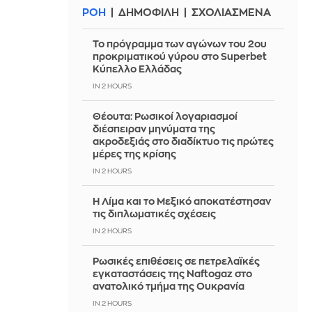
ΡΟΗ
ΔΗΜΟΦΙΛΗ
ΣΧΟΛΙΑΣΜΕΝΑ
Το πρόγραμμα των αγώνων του 2ου
προκριματικού γύρου στο Superbet
Κύπελλο Ελλάδας
IN 2 HOURS
Θέουτα: Ρωσικοί λογαριασμοί
διέσπειραν μηνύματα της
ακροδεξιάς στο διαδίκτυο τις πρώτες
μέρες της κρίσης
IN 2 HOURS
Η Λίμα και το Μεξικό αποκατέστησαν
τις διπλωματικές σχέσεις
IN 2 HOURS
Ρωσικές επιθέσεις σε πετρελαϊκές
εγκαταστάσεις της Naftogaz στο
ανατολικό τμήμα της Ουκρανία
IN 2 HOURS