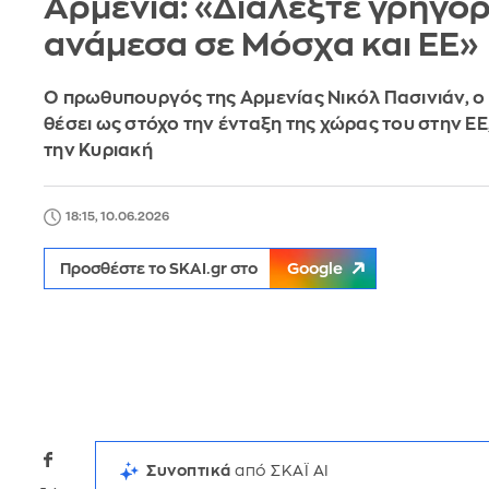
Αρμενία: «Διαλέξτε γρήγο
ανάμεσα σε Μόσχα και ΕΕ»
Ο πρωθυπουργός της Αρμενίας Νικόλ Πασινιάν, ο 
θέσει ως στόχο την ένταξη της χώρας του στην Ε
την Κυριακή
18:15, 10.06.2026
Προσθέστε το SKAI.gr στο
Google
Συνοπτικά
από ΣΚΑΪ AI