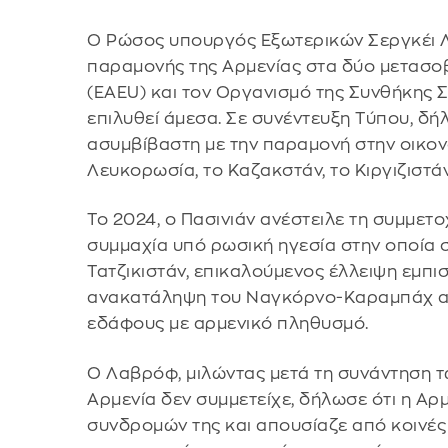
Ο Ρώσος υπουργός Εξωτερικών Σεργκέι Λ
παραμονής της Αρμενίας στα δύο μετασοβ
(EAEU) και τον Οργανισμό της Συνθήκης 
επιλυθεί άμεσα. Σε συνέντευξη Τύπου, δή
ασυμβίβαστη με την παραμονή στην οικονο
Λευκορωσία, το Καζακστάν, το Κιργιζιστάν
Το 2024, ο Πασινιάν ανέστειλε τη συμμετο
συμμαχία υπό ρωσική ηγεσία στην οποία σ
Τατζικιστάν, επικαλούμενος έλλειψη εμπισ
ανακατάληψη του Ναγκόρνο-Καραμπάχ απ
εδάφους με αρμενικό πληθυσμό.
Ο Λαβρόφ, μιλώντας μετά τη συνάντηση 
Αρμενία δεν συμμετείχε, δήλωσε ότι η Αρ
συνδρομών της και απουσίαζε από κοινές