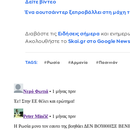
Δείτε βίντεο
Ένα αουτσάιντερ ξεπροβάλλει στη μάχη 
Διαβάστε τις
Ειδήσεις σήμερα
και ενημερω
Ακολουθήστε το
Skai.gr στο Google New
TAGS:
Ρωσία
Αρμενία
Πασινιάν