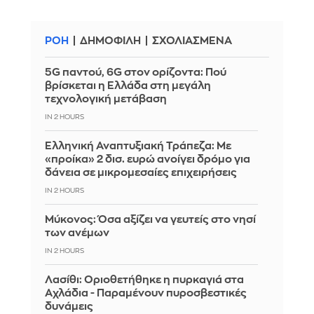
ΡΟΗ
ΔΗΜΟΦΙΛΗ
ΣΧΟΛΙΑΣΜΕΝΑ
5G παντού, 6G στον ορίζοντα: Πού
βρίσκεται η Ελλάδα στη μεγάλη
τεχνολογική μετάβαση
IN 2 HOURS
Ελληνική Αναπτυξιακή Τράπεζα: Με
«προίκα» 2 δισ. ευρώ ανοίγει δρόμο για
δάνεια σε μικρομεσαίες επιχειρήσεις
IN 2 HOURS
Μύκονος: Όσα αξίζει να γευτείς στο νησί
των ανέμων
IN 2 HOURS
Λασίθι: Οριοθετήθηκε η πυρκαγιά στα
Αχλάδια - Παραμένουν πυροσβεστικές
δυνάμεις