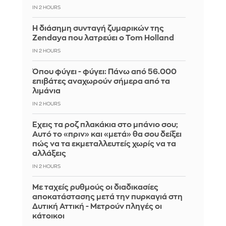
IN 2 HOURS
Η διάσημη συνταγή ζυμαρικών της
Zendaya που λατρεύει ο Tom Holland
IN 2 HOURS
Όπου φύγει - φύγει: Πάνω από 56.000
επιβάτες αναχωρούν σήμερα από τα
λιμάνια
IN 2 HOURS
Έχεις τα ροζ πλακάκια στο μπάνιο σου;
Αυτό το «πριν» και «μετά» θα σου δείξει
πώς να τα εκμεταλλευτείς χωρίς να τα
αλλάξεις
IN 2 HOURS
Με ταχείς ρυθμούς οι διαδικασίες
αποκατάστασης μετά την πυρκαγιά στη
Δυτική Αττική - Μετρούν πληγές οι
κάτοικοι