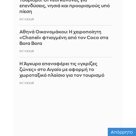
Τουρισμό: Οι νέοι κανόνες για
επενδύσεις, νησιά και προορισμούς υπό
πίεση
IN 1 HOUR
Αθηνά Οικονομάκου: Η χειροποίητη
«Chanel» φτιαγμένη από τον Coco στα
Bora Bora
IN 1 HOUR
Η Άγκυρα επαναφέρει τις «γκρίζες
ζώνες» στο Αιγαίο με αφορμή το
χωροταξικό πλαίσιο για τον τουρισμό
IN 1 HOUR
Απόρρητο