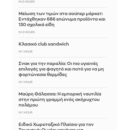
IN 2 HOURS
Μείωση των τιμών στα σούπερ μάρκετ:
Εντάχθηκαν 686 επώνυμα προϊόντα και
130 σχολικά είδη
IN 2 HOURS
Κλασικό club sandwich
IN 1 HOUR
Σνακ για την παραλία: Οι πιο υγιεινές
επιλογές για φαγητό και ποτό για να μη
φορτώνεσαι θερμίδες
IN 1 HOUR
Μαύρη Θάλασσα: Η εμπορική ναυτιλία
στην πρώτη γραμμή ενός ακήρυχτου
πολέμου
IN 1 HOUR
Ειδικό Χωροταξικό Πλαίσιο για τον