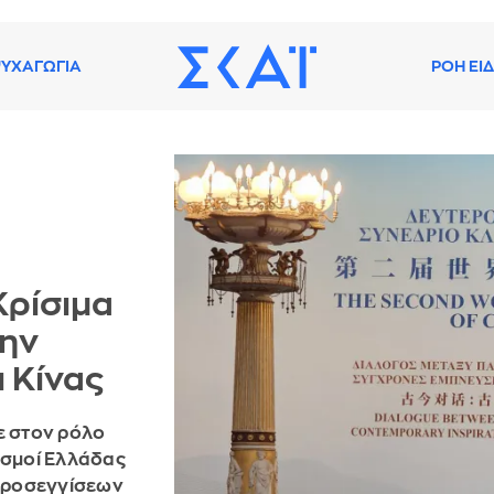
ΥΧΑΓΩΓΙΑ
ΡΟΗ ΕΙ
Κρίσιμα
την
 Κίνας
ε στον ρόλο
ισμοί Ελλάδας
προσεγγίσεων