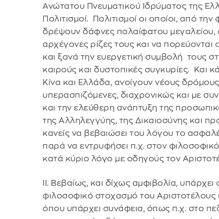
Ανώτατου Πνευματικού Ιδρύματος της Ελ
Πολιτισμοί. Πολιτισμοί οι οποίοι, από την
δρέψουν δάφνες παλαίφατου μεγαλείου, α
αρχέγονες ρίζες τους και να πορεύονται 
και ξανά την ευεργετική συμβολή τους σ
καιρούς και δυστοπικές συγκυρίες. Και κ
Κίνα και Ελλάδα, ανοίγουν νέους δρόμου
υπερασπιζόμενες, διαχρονικώς και με συ
και την ελεύθερη ανάπτυξη της προσωπικότ
της Αλληλεγγύης, της Δικαιοσύνης και πρ
κανείς να βεβαιώσει του λόγου το ασφαλέ
παρά να εντρυφήσει π.χ. στον φιλοσοφικό
κατά κύριο λόγο με οδηγούς τον Αριστοτ
ΙΙ. Βεβαίως, και δίχως αμφιβολία, υπάρ
φιλοσοφικό στοχασμό του Αριστοτέλους κ
όπου υπάρχει συνάφεια, όπως π.χ. στο πεδ