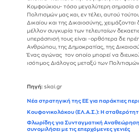
Κομφούκιου- τόσο μεγαλύτερη σημασία σ
Πολιτισμών μας και, εν τέλει, αυτού τούτ
Δικαίου και της Δικαιοσύνης, χειμάζονται 
μέλλον συγκυρία των τελευταίων δεκαετιώ
υπεράσπισή τους είναι -ορθότερα δε πρέπ
Ανθρώπου, της Δημοκρατίας, της Δικαιοσύ
Ένας αγώνας τον οποίο μπορεί να διευκολύ
ισότιμος Διάλογος μεταξύ των Πολιτισμών
Πηγή:
skai.gr
Νέα στρατηγική της ΕΕ για παράκτιες περιο
Κουφονικολάκου (ΕΛ.Α.Σ.): Η σταθερότη
Φλωρίδης για Συνταγματική Αναθεώρηση:
συνομιλήσει με τις επερχόμενες γενιές