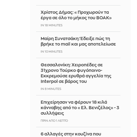
Χρίστος Δήμας: «Προχωρούν τα
έργα σε όλο το μήκος του ΒΟΑΚ»
IN 18 MINUTES
Μαίρη Συνατσάκη: Έδειξε πώς τη
βρήκε το mail και μας αποτελείωσε
IN 10 MINUTES
Θεσσαλονίκη: Χειροπέδες σε
31χρονο Τούρκο φυγόποινο-
Εκκρεμούσε ερυθρά αγγελία της
Interpol σε βάρος του
IN 8 MINUTES
Επιχείρησαν να φέρουν 18 κιλά
κάνναβης από το «Ελ. Βενιζέλος» - 3
συλλήψεις
ΠΡΙΝ ΑΠΌ 1 ΛΕΠΤΌ
6 αλλαγές στην κουζίνα που