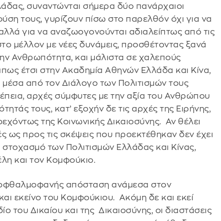
λάδας, συναντώνται σήμερα δύο πανάρχαιοι
 φύση τους, γυρίζουν πίσω στο παρελθόν όχι για να
λλά για να αναζωογονούνται αδιαλείπτως από τις
στο μέλλον με νέες δυνάμεις, προσθέτοντας ξανά
την Ανθρωπότητα, και μάλιστα σε χαλεπούς
άπως έτσι στην Ακαδημία Αθηνών Ελλάδα και Κίνα,
ς μέσα από τον Διάλογο των Πολιτισμών τους
νέπεια, αρχές σύμφυτες με την αξία του Ανθρώπου
ητάς τους, κατ’ εξοχήν δε τις αρχές της Ειρήνης,
οεχόντως της Κοινωνικής Δικαιοσύνης. Αν θέλει
ς ως προς τις σκέψεις που προεκτέθηκαν δεν έχει
 στοχασμό των Πολιτισμών Ελλάδας και Κίνας,
έλη και τον Κομφούκιο.
χει οφθαλμοφανής απόσταση ανάμεσα στον
αι εκείνο του Κομφούκιου. Ακόμη δε και εκεί
ίο του Δικαίου και της Δικαιοσύνης, οι διαστάσεις