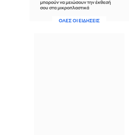
μπορούν να μειώσουν την έκθεσή
σου στα μικροπλαστικά
ΠΡΙΝ ΑΠΌ 4 ΛΕΠΤΆ
ΟΛΕΣ ΟΙ ΕΙΔΗΣΕΙΣ
Επεισόδια στο τέλος μαζικής
κινητοποίησης στο Μπουένος Άιρες
στην Αργεντινή (Φωτογραφίες)
ΠΡΙΝ ΑΠΌ 10 ΛΕΠΤΆ
Και πάλι στην κορυφή μετά το
σκάνδαλο ο Γκαλιάνο: Στο επίκεντρο
νέας συζήτησης λόγω Met Gala
ΠΡΙΝ ΑΠΌ 12 ΛΕΠΤΆ
Aνακοίνωσε Ποκουσέφσκι η
Λοκομοτίβ Κουμπάν
ΠΡΙΝ ΑΠΌ 13 ΛΕΠΤΆ
Θεοδωρικάκος: «Συμβάλλουμε στην
εθνική ασφάλεια της πατρίδας μας
με νέο αναπτυξιακό καθεστώς για
την Άμυνα»