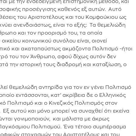
ται με την ενδεδειγμένη επιστημονική μέθοδο, και
σοφικής προσέγγισης καθενός εξ αυτών. Αυτό
 θέσεις του Αριστοτέλους και του Κομφούκιου ως
κνύει ανενδοιάστως, είναι το εξής: Τα θεμελιώδη
ρωπο και τον προορισμό του, τα οποία
 οικείου κοινωνικού συνόλου είναι, οιονεί
ικό και ακαταπαύστως ακμάζοντα Πολιτισμό -ήτοι
ντρό του τον Άνθρωπο, αφού δίχως αυτόν δεν
κατά την ιστορική τους διαδρομή και καταξίωση, ο
ελεί θεμελιώδη αντηρίδα για τον εν γένει Πολιτισμό
ποίο εντάσσονται, κατ’ ακρίβεια δε ο Ελληνικός
ό Πολιτισμό και ο Κινεζικός Πολιτισμός στον
 Εξ αυτού και μόνο μπορεί να συναχθεί ότι εκείνα
νται γονιμοποιούν, και μάλιστα με άκρως
Παγκόσμιου Πολιτισμού. Ένα τέτοιο συμπέρασμα
σοφικών στοχασμών του Αριστοτέλους και του