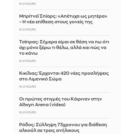
IN 2 HOURS
Μπρίτνεϊ Σπίαρς: «Απέτυχα ως μητέρα»
– Η νέα επίθεση στους γονείς της
IN 2 HOURS
Τσίπρας: Σήμερα είμαι σε θέση να πω ότι
όχι μόνο ξέρω τι θέλω, αλλά και πώς να
το κάνω
IN 2 HOURS
Κικίλιας: Έρχονται 420 νέες προσλήψεις
στο Λιμενικό Σώμα
IN 2 HOURS
Οι πρώτες στιγμές του Κάιρινεν στην
Allwyn Arena (video)
IN 2 HOURS
Ρόδος: Σύλληψη 73χρονου για διάθεση
αλκοόλ σε τρεις ανήλικους