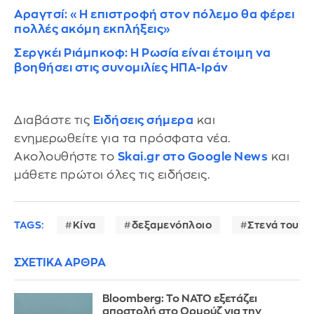
Αραγτσί: «Η επιστροφή στον πόλεμο θα φέρει
πολλές ακόμη εκπλήξεις»
Σεργκέι Ριάμπκοφ: Η Ρωσία είναι έτοιμη να
βοηθήσει στις συνομιλίες ΗΠΑ-Ιράν
Διαβάστε τις
Ειδήσεις σήμερα
και
ενημερωθείτε για τα πρόσφατα νέα.
Ακολουθήστε το
Skai.gr στο Google News
και
μάθετε πρώτοι όλες τις ειδήσεις.
TAGS:
Κίνα
δεξαμενόπλοιο
Στενά του Ο
ΣΧΕΤΙΚΑ ΑΡΘΡΑ
Bloomberg: Το ΝΑΤΟ εξετάζει
αποστολή στο Ορμούζ για την