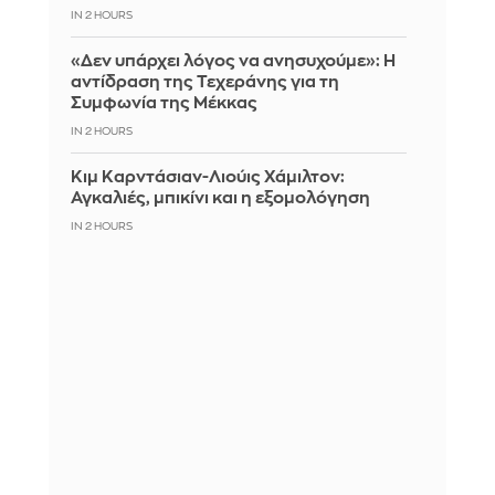
IN 2 HOURS
«Δεν υπάρχει λόγος να ανησυχούμε»: Η
αντίδραση της Τεχεράνης για τη
Συμφωνία της Μέκκας
IN 2 HOURS
Κιμ Καρντάσιαν-Λιούις Χάμιλτον:
Αγκαλιές, μπικίνι και η εξομολόγηση
IN 2 HOURS