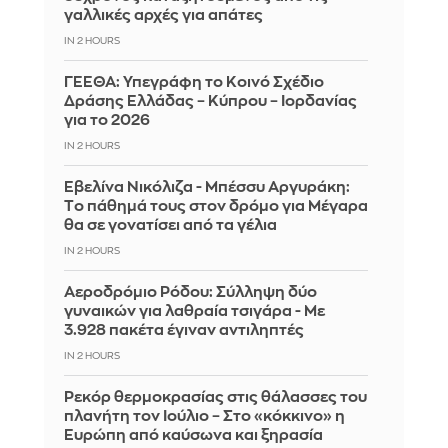
γαλλικές αρχές για απάτες
IN 2 HOURS
ΓΕΕΘΑ: Υπεγράφη το Κοινό Σχέδιο
Δράσης Ελλάδας – Κύπρου – Ιορδανίας
για το 2026
IN 2 HOURS
Εβελίνα Νικόλιζα - Μπέσσυ Αργυράκη:
Tο πάθημά τους στον δρόμο για Μέγαρα
θα σε γονατίσει από τα γέλια
IN 2 HOURS
Αεροδρόμιο Ρόδου: Σύλληψη δύο
γυναικών για λαθραία τσιγάρα - Με
3.928 πακέτα έγιναν αντιληπτές
IN 2 HOURS
Ρεκόρ θερμοκρασίας στις θάλασσες του
πλανήτη τον Ιούλιο – Στο «κόκκινο» η
Ευρώπη από καύσωνα και ξηρασία