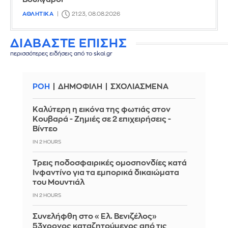
ΑΘΛΗΤΙΚΑ
21:23, 08.08.2026
ΔΙΑΒΑΣΤΕ ΕΠΙΣΗΣ
περισσότερες ειδήσεις από το skai.gr
ΡΟΗ
ΔΗΜΟΦΙΛΗ
ΣΧΟΛΙΑΣΜΕΝΑ
Καλύτερη η εικόνα της φωτιάς στον
Κουβαρά - Ζημιές σε 2 επιχειρήσεις -
Βίντεο
IN 2 HOURS
Τρεις ποδοσφαιρικές ομοσπονδίες κατά
Ινφαντίνο για τα εμπορικά δικαιώματα
του Μουντιάλ
IN 2 HOURS
Συνελήφθη στο «Ελ. Βενιζέλος»
53χρονος καταζητούμενος από τις