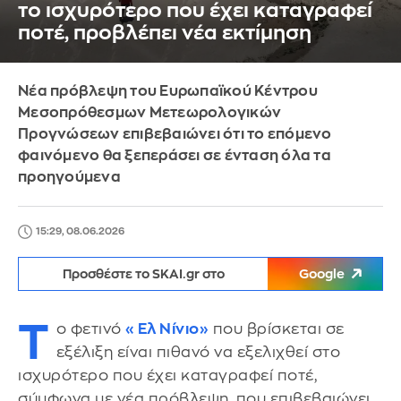
το ισχυρότερο που έχει καταγραφεί
ποτέ, προβλέπει νέα εκτίμηση
Νέα πρόβλεψη του Ευρωπαϊκού Κέντρου
Μεσοπρόθεσμων Μετεωρολογικών
Προγνώσεων επιβεβαιώνει ότι το επόμενο
φαινόμενο θα ξεπεράσει σε ένταση όλα τα
προηγούμενα
15:29, 08.06.2026
Προσθέστε το SKAI.gr στο
Google
Τ
ο φετινό
«Ελ Νίνιο»
που βρίσκεται σε
εξέλιξη είναι πιθανό να εξελιχθεί στο
ισχυρότερο που έχει καταγραφεί ποτέ,
σύμφωνα με νέα πρόβλεψη, που επιβεβαιώνει