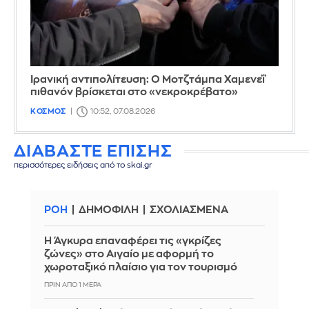
Ιρανική αντιπολίτευση: Ο Μοτζτάμπα Χαμενεΐ
πιθανόν βρίσκεται στο «νεκροκρέβατο»
ΚΟΣΜΟΣ
10:52, 07.08.2026
ΔΙΑΒΑΣΤΕ ΕΠΙΣΗΣ
περισσότερες ειδήσεις από το skai.gr
ΡΟΗ
ΔΗΜΟΦΙΛΗ
ΣΧΟΛΙΑΣΜΕΝΑ
Η Άγκυρα επαναφέρει τις «γκρίζες
ζώνες» στο Αιγαίο με αφορμή το
χωροταξικό πλαίσιο για τον τουρισμό
ΠΡΙΝ ΑΠΌ 1 ΜΈΡΑ