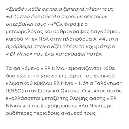
«Σχεδόν κάθε σενάριο ξεπερνά πλέον τους
+3°C, ενώ ένα σύνολο ακραίων σεναρίων
υπερβαίνει τους +4°C»
, έγραψε ο
μετεωρολόγος και αρθρογράφος παγκόσμιου
καιρού Μπεν Νολ στην πλατφόρμα X.
«Αυτή η
πρόβλεψη απεικονίζει πλέον το ισχυρότερο
«Ελ Νίνιο» που έχει καταγραφεί ποτέ».
Τα φαινόμενα «Ελ Νίνιο» εμφανίζονται κάθε
δύο έως επτά χρόνια ως μέρος του φυσικού
κλιματικού κύκλου Ελ Νίνιο – Νότια Ταλάντωση
(ENSO) στον Ειρηνικό Ωκεανό. Ο κύκλος αυτός
εναλλάσσεται μεταξύ της θερμής φάσης «Ελ
Νίνιο» και της ψυχρής φάσης «Λα Νίνια», με
ουδέτερες περιόδους ανάμεσά τους.