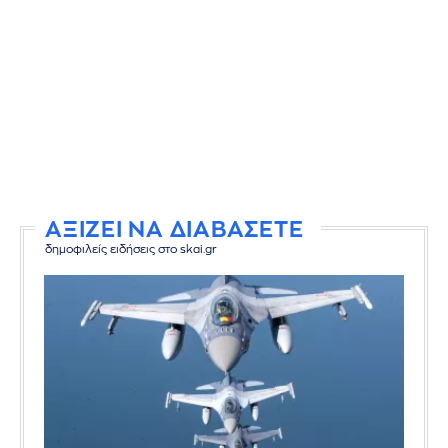
ΑΞΙΖΕΙ ΝΑ ΔΙΑΒΑΣΕΤΕ
δημοφιλείς ειδήσεις στο skai.gr