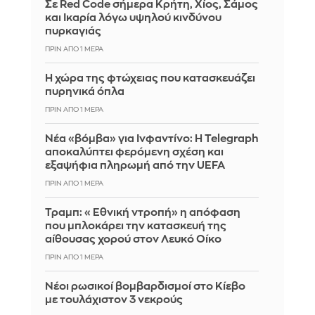
Σε Red Code σήμερα Κρήτη, Χίος, Σάμος
και Ικαρία λόγω υψηλού κινδύνου
πυρκαγιάς
ΠΡΙΝ ΑΠΌ 1 ΜΈΡΑ
Η χώρα της φτώχειας που κατασκευάζει
πυρηνικά όπλα
ΠΡΙΝ ΑΠΌ 1 ΜΈΡΑ
Νέα «βόμβα» για Ινφαντίνο: Η Telegraph
αποκαλύπτει φερόμενη σχέση και
εξαψήφια πληρωμή από την UEFA
ΠΡΙΝ ΑΠΌ 1 ΜΈΡΑ
Τραμπ: «Εθνική ντροπή» η απόφαση
που μπλοκάρει την κατασκευή της
αίθουσας χορού στον Λευκό Οίκο
ΠΡΙΝ ΑΠΌ 1 ΜΈΡΑ
Νέοι ρωσικοί βομβαρδισμοί στο Κίεβο
με τουλάχιστον 3 νεκρούς