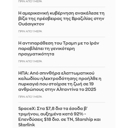
ΠΡΙΝ ΑΠΌ 1 ΜΈΡΑ
Η αμερικανική κυβέρνηση ανακάλεσε τη
βίζα της πρέσβειρας της Βραζιλίας στην
Ουάσιγκτον
ΠΡΙΝ ΑΠΌ 1 ΜΈΡΑ
Η αντιπαράθεση του Τραμπ με το Ιράν
παραβλέπει τη γενικότερη
πραγματικότητα
ΠΡΙΝ ΑΠΌ 1 ΜΈΡΑ
ΗΠΑ: Από σπινθήρα ελαττωματικού
καλωδίου ηλεκτροδότησης προήλθε η
πυρκαγιά που στοίχισε τη ζωή σε 19
ανθρώπους στην Αλταντίνα το 2025
ΠΡΙΝ ΑΠΌ 1 ΜΈΡΑ
SpaceX: Στα $7,8 δισ τα έσοδα β'
τριμήνου, αυξημένα κατά 92% -
Επενδύσεις $18 δισ. σε ΤΝ, Starship και
Starlink