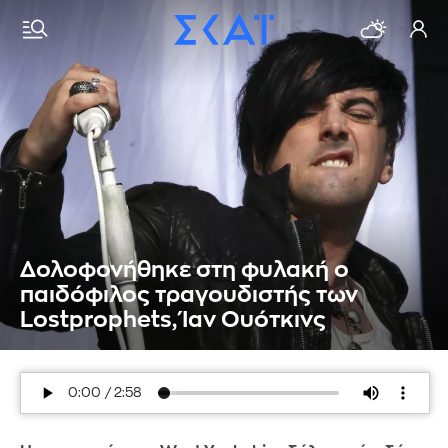
Δολοφονήθηκε στη φυλακή ο
παιδόφιλος τραγουδιστής των
Lostprophets, Ίαν Ουότκινς