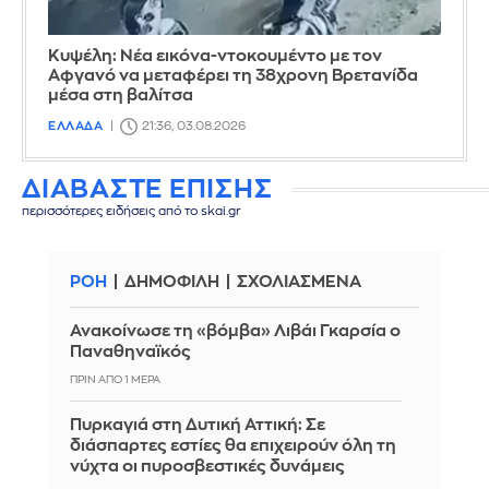
Κυψέλη: Νέα εικόνα-ντοκουμέντο με τον
Αφγανό να μεταφέρει τη 38χρονη Βρετανίδα
μέσα στη βαλίτσα
ΕΛΛΑΔΑ
21:36, 03.08.2026
ΔΙΑΒΑΣΤΕ ΕΠΙΣΗΣ
περισσότερες ειδήσεις από το skai.gr
ΡΟΗ
ΔΗΜΟΦΙΛΗ
ΣΧΟΛΙΑΣΜΕΝΑ
Ανακοίνωσε τη «βόμβα» Λιβάι Γκαρσία ο
Παναθηναϊκός
ΠΡΙΝ ΑΠΌ 1 ΜΈΡΑ
Πυρκαγιά στη Δυτική Αττική: Σε
διάσπαρτες εστίες θα επιχειρούν όλη τη
νύχτα οι πυροσβεστικές δυνάμεις