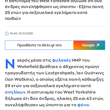
Η αστυνομία του West Yorkshire δήλωσε ότι δύο
άνδρες συνελήφθησαν ως ύποπτοι - Εξέτιε ποινή
29 ετών για σεξουαλικά εγκλήματα κατά
παιδιών
16:40, 12.10.2025
Προσθέστε το SKAI.gr στο
Google
Ν
εκρός μέσα στις
φυλακές
HMP του
Wakefield βρέθηκε ο 48χρονος πρώην
τραγουδιστής των Lostprohpets, Ίαν Ουότκινς
(Ian Watkins), ο οποίος εξέτιε ποινή κάθειρξης
29 ετών για σεξουαλικά εγκλήματα κατά
ανηλίκων
. Η αστυνομία του West Yorkshire
δήλωσε ότι δύο άνδρες, ηλικίας 25 και 43 ετών,
συνελήφθησαν ως ύποπτοι για το
φόνο
.