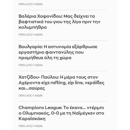
ΠΡΙΝ ΑΠΌ 1 ΜΈΡΑ
Βαλέρια Χοψονίδου: Μας δείχνει τα
βαφτιστικά του γιου της λίγο πριν την
κολυμπήθρα
ΠΡΙΝ ΑΠΌ 1 ΜΈΡΑ
Βουλγαρία: Η αστυνομία εξάρθρωσε
εργαστήριο φαιντανύλης που
προμήθευε όλη τη χώρα
ΠΡΙΝ ΑΠΌ 1 ΜΈΡΑ
Χατζίδου- Παύλου: Η μέρα τους στον
Αχέροντα είχε rafting, zip line, νεράϊδες
και...σαύρες
ΠΡΙΝ ΑΠΌ 1 ΜΈΡΑ
Champions League: Το έκανε... ντέρμπι
ο Ολυμπιακός, 0-0 με τη Ναϊμέγκεν στο
Καραϊσκάκη
ΠΡΙΝ ΑΠΌ 1 ΜΈΡΑ