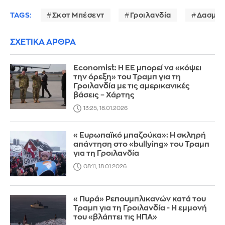
TAGS:
Σκοτ Μπέσεντ
Γροιλανδία
Δασμοί
ΣΧΕΤΙΚΑ ΑΡΘΡΑ
Economist: Η ΕΕ μπορεί να «κόψει
την όρεξη» του Τραμπ για τη
Γροιλανδία με τις αμερικανικές
βάσεις – Χάρτης
13:25, 18.01.2026
«Ευρωπαϊκό μπαζούκα»: Η σκληρή
απάντηση στo «bullying» του Τραμπ
για τη Γροιλανδία
08:11, 18.01.2026
«Πυρά» Ρεπουμπλικανών κατά του
Τραμπ για τη Γροιλανδία - Η εμμονή
του «βλάπτει τις ΗΠΑ»