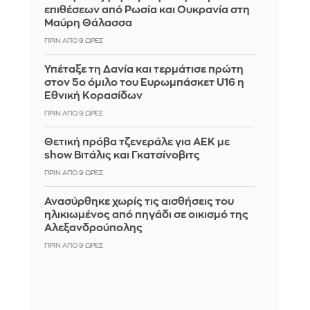
επιθέσεων από Ρωσία και Ουκρανία στη
Μαύρη Θάλασσα
ΠΡΙΝ ΑΠΌ 9 ΏΡΕΣ
Υπέταξε τη Δανία και τερμάτισε πρώτη
στον 5ο όμιλο του Ευρωμπάσκετ U16 η
Εθνική Κορασίδων
ΠΡΙΝ ΑΠΌ 9 ΏΡΕΣ
Θετική πρόβα τζενεράλε για ΑΕΚ με
show Βιτάλις και Γκατσίνοβιτς
ΠΡΙΝ ΑΠΌ 9 ΏΡΕΣ
Ανασύρθηκε χωρίς τις αισθήσεις του
ηλικιωμένος από πηγάδι σε οικισμό της
Αλεξανδρούπολης
ΠΡΙΝ ΑΠΌ 9 ΏΡΕΣ