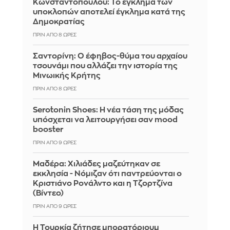
Κωνσταντοπούλου: Το έγκλημα των
υποκλοπών αποτελεί έγκλημα κατά της
Δημοκρατίας
ΠΡΙΝ ΑΠΌ 8 ΏΡΕΣ
Σαντορίνη: Ο έφηβος-θύμα του αρχαίου
τσουνάμι που αλλάζει την ιστορία της
Μινωικής Κρήτης
ΠΡΙΝ ΑΠΌ 8 ΏΡΕΣ
Serotonin Shoes: Η νέα τάση της μόδας
υπόσχεται να λειτουργήσει σαν mood
booster
ΠΡΙΝ ΑΠΌ 9 ΏΡΕΣ
Μαδέρα: Χιλιάδες μαζεύτηκαν σε
εκκλησία - Νόμιζαν ότι παντρεύονται ο
Κριστιάνο Ρονάλντο και η Τζορτζίνα
(Βίντεο)
ΠΡΙΝ ΑΠΌ 9 ΏΡΕΣ
Η Τουρκία ζήτησε μπορατόριουμ