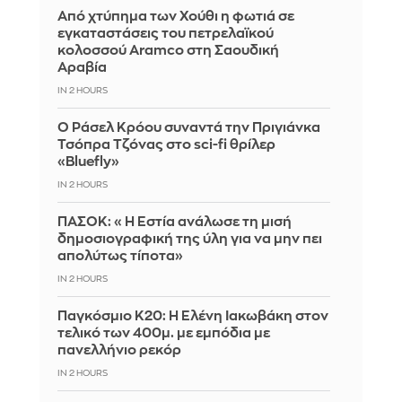
Από χτύπημα των Χούθι η φωτιά σε
εγκαταστάσεις του πετρελαϊκού
κολοσσού Aramco στη Σαουδική
Αραβία
IN 2 HOURS
Ο Ράσελ Κρόου συναντά την Πριγιάνκα
Τσόπρα Τζόνας στο sci-fi θρίλερ
«Bluefly»
IN 2 HOURS
ΠΑΣΟΚ: «Η Εστία ανάλωσε τη μισή
δημοσιογραφική της ύλη για να μην πει
απολύτως τίποτα»
IN 2 HOURS
Παγκόσμιο Κ20: Η Ελένη Ιακωβάκη στον
τελικό των 400μ. με εμπόδια με
πανελλήνιο ρεκόρ
IN 2 HOURS