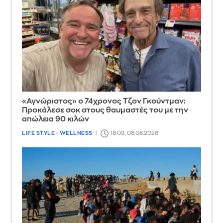
«Αγνώριστος» ο 74χρονος Τζον Γκούντμαν:
Προκάλεσε σοκ στους θαυμαστές του με την
απώλεια 90 κιλών
LIFE STYLE - WELLNESS
18:09, 08.08.2026