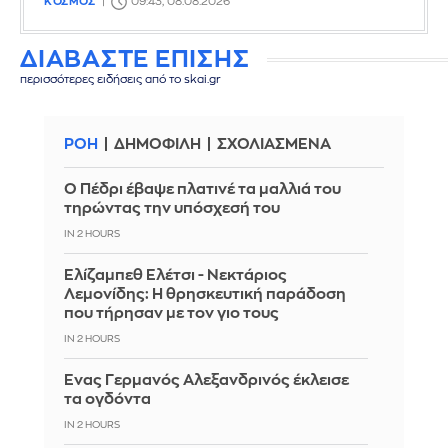
ΚΟΣΜΟΣ
09:43, 08.08.2026
ΔΙΑΒΑΣΤΕ ΕΠΙΣΗΣ
περισσότερες ειδήσεις από το skai.gr
ΡΟΗ
ΔΗΜΟΦΙΛΗ
ΣΧΟΛΙΑΣΜΕΝΑ
Ο Πέδρι έβαψε πλατινέ τα μαλλιά του
τηρώντας την υπόσχεσή του
IN 2 HOURS
Ελίζαμπεθ Ελέτσι - Νεκτάριος
Λεμονίδης: Η θρησκευτική παράδοση
που τήρησαν με τον γιο τους
IN 2 HOURS
Ένας Γερμανός Αλεξανδρινός έκλεισε
τα ογδόντα
IN 2 HOURS