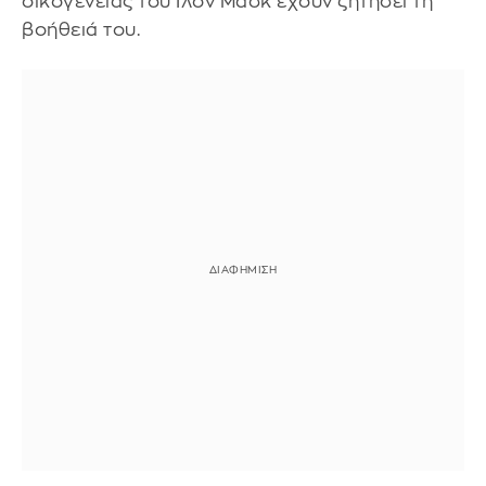
οικογένειας του Ίλον Μασκ έχουν ζητήσει τη
βοήθειά του.