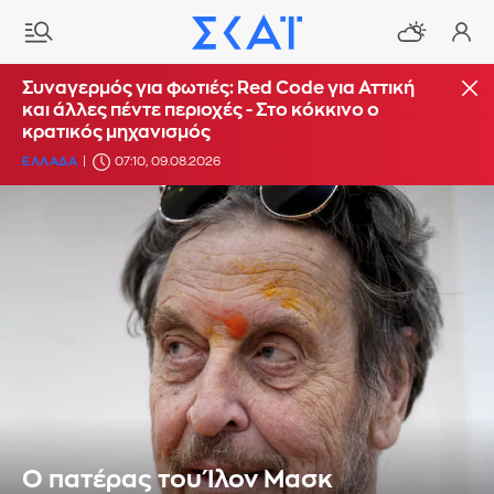
Συναγερμός για φωτιές: Red Code για Αττική
και άλλες πέντε περιοχές - Στο κόκκινο ο
κρατικός μηχανισμός
ΕΛΛΑΔΑ
07:10, 09.08.2026
Ο πατέρας του Ίλον Μασκ