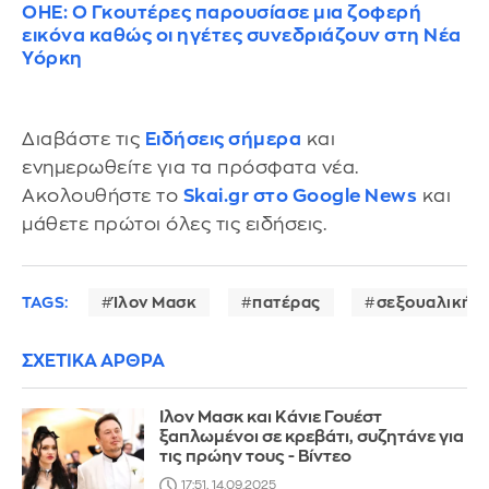
ΟΗΕ: Ο Γκουτέρες παρουσίασε μια ζοφερή
εικόνα καθώς οι ηγέτες συνεδριάζουν στη Νέα
Υόρκη
Διαβάστε τις
Ειδήσεις σήμερα
και
ενημερωθείτε για τα πρόσφατα νέα.
Ακολουθήστε το
Skai.gr στο Google News
και
μάθετε πρώτοι όλες τις ειδήσεις.
TAGS:
Ίλον Μασκ
πατέρας
σεξουαλική 
ΣΧΕΤΙΚΑ ΑΡΘΡΑ
Ιλον Μασκ και Κάνιε Γουέστ
ξαπλωμένοι σε κρεβάτι, συζητάνε για
τις πρώην τους - Βίντεο
17:51, 14.09.2025