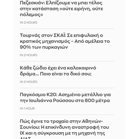
Πεζεσκιάν: Ελπίζουμε να μπει τέλος
στην κατάσταση «ούτε ειρήνη, ούτε
πόλεμος»
IN 2 HOURS
Τουρνάς στον ΣΚΑΪ: Σε επιφυλακή ο
κρατικός μηχανισμός – Από αμέλεια το
90% των πυρκαγιών
IN 2 HOURS
Κάθε ζώδιο έχει ένα καλοκαιρινό
δράμα... Ποιο είναι το δικό σου;
IN 2 HOURS
Παγκόσμιο Κ20: Ασημένιο μετάλλιο για
την Ιουλιάννα Ρούσσου στα 800 μέτρα
IN 1 HOUR
Πώς έγινε το τροχαίο στην Αθηνών-
Σουνίου: Η επικίνδυνη αναστροφή του
ΙΧ και η σύγκρουση με τη μηχανή της