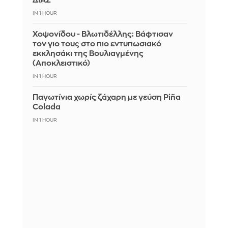
ΔΙΑΣ
IN 1 HOUR
Χοψονίδου - Βλωτιδέλλης: Βάφτισαν
τον γιο τους στο πιο εντυπωσιακό
εκκλησάκι της Βουλιαγμένης
(Αποκλειστικό)
IN 1 HOUR
Παγωτίνια χωρίς ζάχαρη με γεύση Piña
Colada
IN 1 HOUR