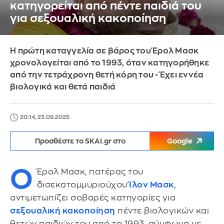
κατηγορείται από πέντε παιδιά του
για σεξουαλική κακοποίηση
Η πρώτη καταγγελία σε βάρος του Έρολ Μασκ
χρονολογείται από το 1993, όταν κατηγορήθηκε
από την τετράχρονη θετή κόρη του - Έχει εννέα
βιολογικά και θετά παιδιά
20:14, 23.09.2025
Προσθέστε το SKAI.gr στο
Google
Ο
Έρολ Μασκ, πατέρας του
δισεκατομμυριούχου
Ίλον Μασκ
,
αντιμετωπίζει σοβαρές κατηγορίες για
σεξουαλική κακοποίηση
πέντε βιολογικών και
θετών παιδιών του από το 1993, σύμφωνα με