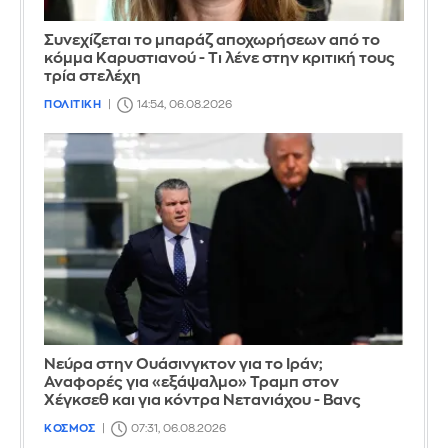
Συνεχίζεται το μπαράζ αποχωρήσεων από το
κόμμα Καρυστιανού - Τι λένε στην κριτική τους
τρία στελέχη
ΠΟΛΙΤΙΚΗ
14:54, 06.08.2026
Νεύρα στην Ουάσινγκτον για το Ιράν;
Αναφορές για «εξάψαλμο» Τραμπ στον
Χέγκσεθ και για κόντρα Νετανιάχου - Βανς
ΚΟΣΜΟΣ
07:31, 06.08.2026