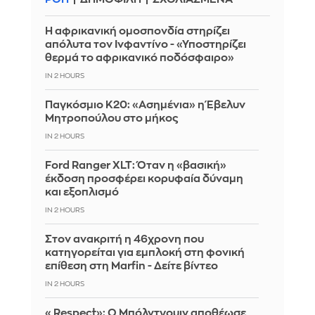
Η αφρικανική ομοσπονδία στηρίζει
απόλυτα τον Ινφαντίνο - «Υποστηρίζει
θερμά το αφρικανικό ποδόσφαιρο»
IN 2 HOURS
Παγκόσμιο Κ20: «Ασημένια» η Έβελυν
Μητροπούλου στο μήκος
IN 2 HOURS
Ford Ranger XLT: Όταν η «βασική»
έκδοση προσφέρει κορυφαία δύναμη
και εξοπλισμό
IN 2 HOURS
Στον ανακριτή η 46χρονη που
κατηγορείται για εμπλοκή στη φονική
επίθεση στη Marfin - Δείτε βίντεο
IN 2 HOURS
«Respect»: Ο Μπόλντγουιν αποθέωσε