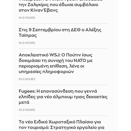
την Ζαλγκίρις που έδωσε συμβόλαιο
στον Κίναν Έβανς
IN 2 HOURS
Στις 9 Σεπτεμβρίου στη ΔΕΘ ο Αλέξης
Τσίπρας
IN 2 HOURS
Αποκλειστικό WSJ: Ο Πούτιν ίσως
δοκιμάσει τη συνοχή του ΝΑΤΟ με
περιορισμένη επίθεση, λένε οι
υπηρεσίες πληροφοριών
IN 2 HOURS
Fugees: Η επανασύνδεση που γεννά
ελπίδες για νέο άλμπουμ τρεις δεκαετίες
μετά
IN 2 HOURS
Το νέο Ειδικό Χωροταξικό Πλαίσιο για
τον τουρισμό: Στρατηγικό εργαλείο για