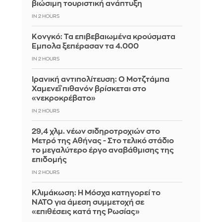
βιώσιμη τουριστική ανάπτυξη
IN 2 HOURS
Κονγκό: Τα επιβεβαιωμένα κρούσματα
Έμπολα ξεπέρασαν τα 4.000
IN 2 HOURS
Ιρανική αντιπολίτευση: Ο Μοτζτάμπα
Χαμενεΐ πιθανόν βρίσκεται στο
«νεκροκρέβατο»
IN 2 HOURS
29,4 χλμ. νέων σιδηροτροχιών στο
Μετρό της Αθήνας - Στο τελικό στάδιο
το μεγαλύτερο έργο αναβάθμισης της
επιδομής
IN 2 HOURS
Κλιμάκωση: Η Μόσχα κατηγορεί το
ΝΑΤΟ για άμεση συμμετοχή σε
«επιθέσεις κατά της Ρωσίας»