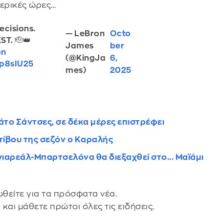
μερικές ώρες…
decisions.
— LeBron
Octo
ST. 🫡👑
James
ber
on
(@KingJa
6,
op8sIU25
mes)
2025
το Σάντσες, σε δέκα μέρες επιστρέφει
τίβου της σεζόν ο Καραλής
γιαρεάλ-Μπαρτσελόνα θα διεξαχθεί στο... Μαϊάμι
θείτε για τα πρόσφατα νέα.
s
και μάθετε πρώτοι όλες τις ειδήσεις.