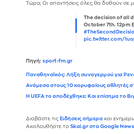
Τώρα; Οι απαντήσεις όλες θα δοθούν σε 
The decision of all 
October 7th. 12pm E
#TheSecondDecisi
pic.twitter.com/1u
Πηγή:
sport-fm.gr
Παναθηναϊκός: Λήξη συναγερμού για Ρενά
Ανάμεσα στους 10 κορυφαίους αθλητές σ
Η UEFA το αποδέχθηκε: Και επίσημα το Βι
Διαβάστε τις
Ειδήσεις σήμερα
και ενημερω
Ακολουθήστε το
Skai.gr στο Google New