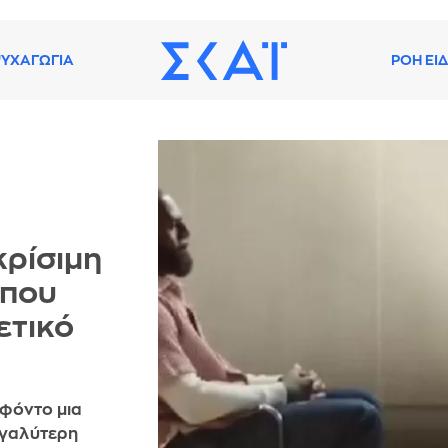
ΥΧΑΓΩΓΙΑ
ΡΟΗ ΕΙ
κρίσιμη
 που
ετικό
 φόντο μια
εγαλύτερη