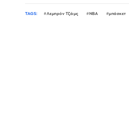
TAGS:
Λεμπρόν Τζέιμς
NBA
μπάσκετ