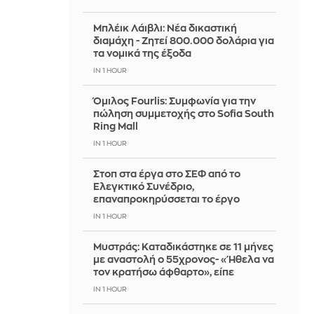
Μπλέικ Λάιβλι: Νέα δικαστική
διαμάχη - Ζητεί 800.000 δολάρια για
τα νομικά της έξοδα
IN 1 HOUR
Όμιλος Fourlis: Συμφωνία για την
πώληση συμμετοχής στο Sofia South
Ring Mall
IN 1 HOUR
Στοπ στα έργα στο ΣΕΦ από το
Ελεγκτικό Συνέδριο,
επαναπροκηρύσσεται το έργο
IN 1 HOUR
Μυστράς: Καταδικάστηκε σε 11 μήνες
με αναστολή ο 55χρονος- «Ήθελα να
τον κρατήσω άφθαρτο», είπε
IN 1 HOUR