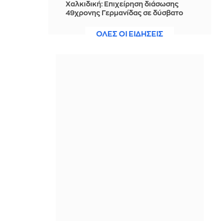
Χαλκιδική: Επιχείρηση διάσωσης
49χρονης Γερμανίδας σε δύσβατο
σημείο στη Συκιά
ΟΛΕΣ ΟΙ ΕΙΔΗΣΕΙΣ
IN 1 HOUR
«Δεν έτυχε, πέτυχε»: Τούρκος
αρθρογράφος εξηγεί γιατί οι
γείτονες συρρέουν στα ελληνικά
νησιά
IN 54 MINUTES
5 συλλήψεις για βία σε διαδήλωση
κατά των μεταναστών στην Αγγλία
IN 54 MINUTES
Η υπόθεση της Λειψίας στην
Ομοσπονδιακή Εισαγγελία
IN 52 MINUTES
Η ιστορία πίσω από τη διάσημη
καριόκα της Ξάνθης: 100 χρόνια
Παπαπαρασκευάς