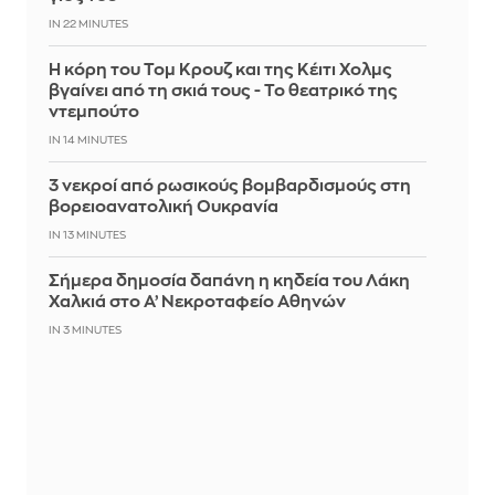
IN 22 MINUTES
Η κόρη του Τομ Κρουζ και της Κέιτι Χολμς
βγαίνει από τη σκιά τους - Το θεατρικό της
ντεμπούτο
IN 14 MINUTES
3 νεκροί από ρωσικούς βομβαρδισμούς στη
βορειοανατολική Ουκρανία
IN 13 MINUTES
Σήμερα δημοσία δαπάνη η κηδεία του Λάκη
Χαλκιά στο Α’ Νεκροταφείο Αθηνών
IN 3 MINUTES