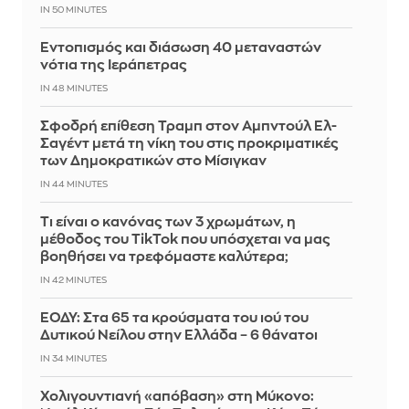
IN 50 MINUTES
Εντοπισμός και διάσωση 40 μεταναστών
νότια της Ιεράπετρας
IN 48 MINUTES
Σφοδρή επίθεση Τραμπ στον Αμπντούλ Ελ-
Σαγέντ μετά τη νίκη του στις προκριματικές
των Δημοκρατικών στο Μίσιγκαν
IN 44 MINUTES
Τι είναι ο κανόνας των 3 χρωμάτων, η
μέθοδος του TikTok που υπόσχεται να μας
βοηθήσει να τρεφόμαστε καλύτερα;
IN 42 MINUTES
ΕΟΔΥ: Στα 65 τα κρούσματα του ιού του
Δυτικού Νείλου στην Ελλάδα – 6 θάνατοι
IN 34 MINUTES
Χολιγουντιανή «απόβαση» στη Μύκονο: