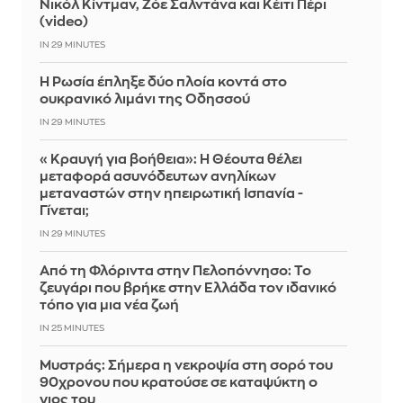
Νικόλ Κίντμαν, Ζόε Σαλντάνα και Κέιτι Πέρι
(video)
IN 29 MINUTES
Η Ρωσία έπληξε δύο πλοία κοντά στο
ουκρανικό λιμάνι της Οδησσού
IN 29 MINUTES
«Κραυγή για βοήθεια»: Η Θέουτα θέλει
μεταφορά ασυνόδευτων ανηλίκων
μεταναστών στην ηπειρωτική Ισπανία -
Γίνεται;
IN 29 MINUTES
Από τη Φλόριντα στην Πελοπόννησο: Το
ζευγάρι που βρήκε στην Ελλάδα τον ιδανικό
τόπο για μια νέα ζωή
IN 25 MINUTES
Mυστράς: Σήμερα η νεκροψία στη σορό του
90χρονου που κρατούσε σε καταψύκτη ο
γιος του