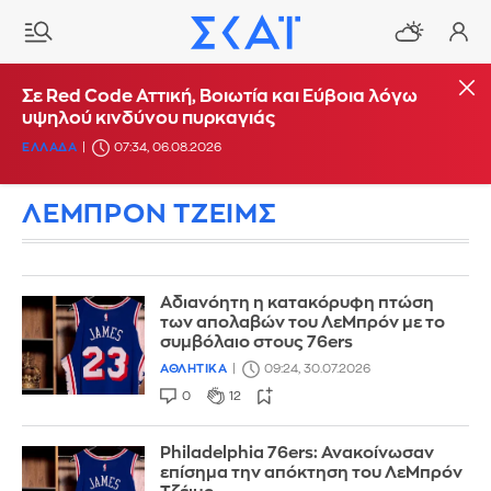
Σε Red Code Αττική, Βοιωτία και Εύβοια λόγω
υψηλού κινδύνου πυρκαγιάς
ΕΛΛΑΔΑ
07:34, 06.08.2026
ΛΕΜΠΡΟΝ ΤΖΕΙΜΣ
Αδιανόητη η κατακόρυφη πτώση
των απολαβών του ΛεΜπρόν με το
συμβόλαιο στους 76ers
ΑΘΛΗΤΙΚΑ
09:24, 30.07.2026
0
12
Philadelphia 76ers: Ανακοίνωσαν
επίσημα την απόκτηση του ΛεΜπρόν