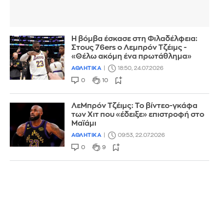
Η βόμβα έσκασε στη Φιλαδέλφεια:
Στους 76ers ο Λεμπρόν Τζέιμς -
«Θέλω ακόμη ένα πρωτάθλημα»
ΑΘΛΗΤΙΚΑ
18:50, 24.07.2026
0
10
ΛεΜπρόν Τζέιμς: Το βίντεο-γκάφα
των Χιτ που «έδειξε» επιστροφή στο
Μαϊάμι
ΑΘΛΗΤΙΚΑ
09:53, 22.07.2026
0
9