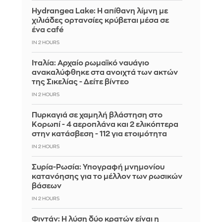
Hydrangea Lake: Η απίθανη λίμνη με
χιλιάδες ορτανσίες κρύβεται μέσα σε
ένα café
IN 2 HOURS
Ιταλία: Αρχαίο ρωμαϊκό ναυάγιο
ανακαλύφθηκε στα ανοιχτά των ακτών
της Σικελίας - Δείτε βίντεο
IN 2 HOURS
Πυρκαγιά σε χαμηλή βλάστηση στο
Κορωπί - 4 αεροπλάνα και 2 ελικόπτερα
στην κατάσβεση - 112 για ετοιμότητα
IN 2 HOURS
Συρία-Ρωσία: Υπογραφή μνημονίου
κατανόησης για το μέλλον των ρωσικών
βάσεων
IN 2 HOURS
Φιντάν: Η λύση δύο κρατών είναι η