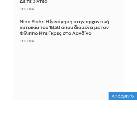
Δείτε βίντεο
IN 1 HOUR
Nina Flohr: Η ξενάγηση στην αρχοντική
κατοικία του 1830 όπου διαμένει με τον
Φίλιππο Ντε Γκρες στο Λονδίνο
IN 1 HOUR
Απόρρητο