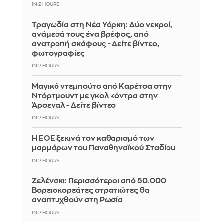
IN 2 HOURS
Τραγωδία στη Νέα Υόρκη: Δύο νεκροί,
ανάμεσά τους ένα βρέφος, από
ανατροπή σκάφους - Δείτε βίντεο,
φωτογραφίες
IN 2 HOURS
Μαγικό ντεμπούτο από Καρέτσα στην
Ντόρτμουντ με γκολ κόντρα στην
Άρσεναλ - Δείτε βίντεο
IN 2 HOURS
Η ΕΟΕ ξεκινά τον καθαρισμό των
μαρμάρων του Παναθηναϊκού Σταδίου
IN 2 HOURS
Ζελένσκι: Περισσότεροι από 50.000
Βορειοκορεάτες στρατιώτες θα
αναπτυχθούν στη Ρωσία
IN 2 HOURS