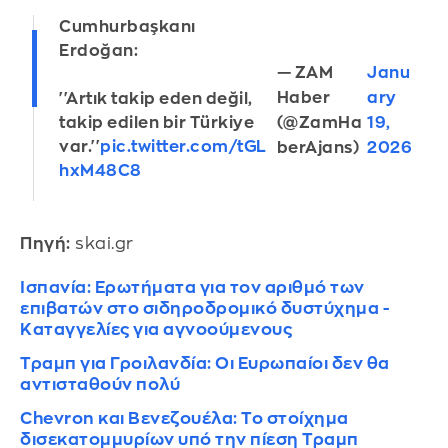
Cumhurbaşkanı
Erdoğan:
— ZAM
Janu
Haber
ary
''Artık takip eden değil,
(@ZamHa
19,
takip edilen bir Türkiye
var.''
pic.twitter.com/tGL
berAjans)
2026
hxM48C8
Πηγή:
skai.gr
Ισπανία: Ερωτήματα για τον αριθμό των
επιβατών στο σιδηροδρομικό δυστύχημα -
Kαταγγελίες για αγνοούμενους
Τραμπ για Γροιλανδία: Οι Ευρωπαίοι δεν θα
αντισταθούν πολύ
Chevron και Βενεζουέλα: Το στοίχημα
δισεκατομμυρίων υπό την πίεση Τραμπ