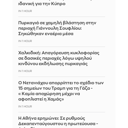
ιδανική για την Κύπρο
IN 1 HOUR
Πυρκαγιά σε χαμηλή βλάστηση στην
περιοχή Γιάννουλη Σουφλίου:
Σηκώθηκαν εναέρια μέσα
IN 1 HOUR
Χαλκιδική: Απαγόρευση κυκλοφορίας
σε δασικές περιοχές λόγω υψηλού
κινδύνου εκδήλωσης πυρκαγιάς
IN 1 HOUR
Ο Νετανιάχου απορρίπτει το σχέδιο των
15 σημείων του Τραμπ για τη Γάζα -
«Καμία αποχώρηση μέχρι να
αφοπλιστεί η Χαμάς»
IN 1 HOUR
Η Αθήνα ερημώνει: Σε ρυθμούς
Δεκαπενταύγουστου η πρωτεύουσα -