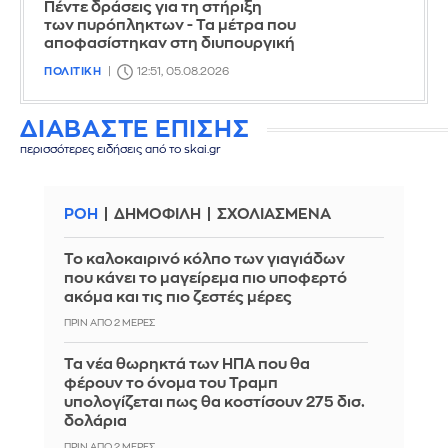
Πέντε δράσεις για τη στήριξη
των πυρόπληκτων - Τα μέτρα που
αποφασίστηκαν στη διυπουργική
ΠΟΛΙΤΙΚΗ
12:51, 05.08.2026
ΔΙΑΒΑΣΤΕ ΕΠΙΣΗΣ
περισσότερες ειδήσεις από το skai.gr
ΡΟΗ
ΔΗΜΟΦΙΛΗ
ΣΧΟΛΙΑΣΜΕΝΑ
Το καλοκαιρινό κόλπο των γιαγιάδων
που κάνει το μαγείρεμα πιο υποφερτό
ακόμα και τις πιο ζεστές μέρες
ΠΡΙΝ ΑΠΌ 2 ΜΈΡΕΣ
Τα νέα θωρηκτά των ΗΠΑ που θα
φέρουν το όνομα του Τραμπ
υπολογίζεται πως θα κοστίσουν 275 δισ.
δολάρια
ΠΡΙΝ ΑΠΌ 2 ΜΈΡΕΣ