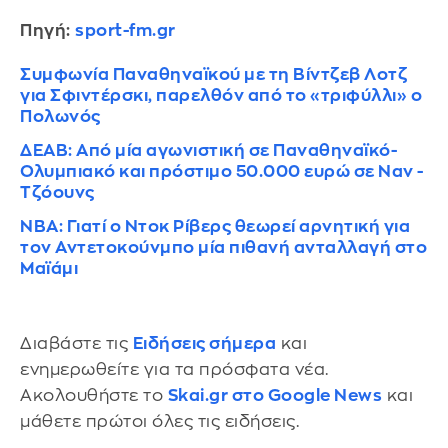
Πηγή:
sport-fm.gr
Συμφωνία Παναθηναϊκού με τη Βίντζεβ Λοτζ
για Σφιντέρσκι, παρελθόν από το «τριφύλλι» ο
Πολωνός
ΔΕΑΒ: Από μία αγωνιστική σε Παναθηναϊκό-
Ολυμπιακό και πρόστιμο 50.000 ευρώ σε Ναν -
Τζόουνς
NBA: Γιατί ο Ντοκ Ρίβερς θεωρεί αρνητική για
τον Αντετοκούνμπο μία πιθανή ανταλλαγή στο
Μαϊάμι
Διαβάστε τις
Ειδήσεις σήμερα
και
ενημερωθείτε για τα πρόσφατα νέα.
Ακολουθήστε το
Skai.gr στο Google News
και
μάθετε πρώτοι όλες τις ειδήσεις.