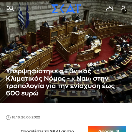
Υπερψηφίστηκε ο Εθνικός
Κλιματικός Νόμος - «Ναι» στην
τροπολογία για την ενίσχυση έως
600 ευρώ
18:16, 26.05.2022
Προσθέστε το SKAI.gr στο
Google