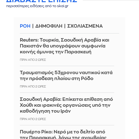
περισσότερες ειδήσεις από το skai.gr
ΡΟΗ
ΔΗΜΟΦΙΛΗ
ΣΧΟΛΙΑΣΜΕΝΑ
Reuters: Τουρκία, Σαουδική Αραβία και
Πακιστάν θα υπογράψουν συμφωνία
κοινής άμυνας την Παρασκευή
ΠΡΙΝ ΑΠΌ 2 ΏΡΕΣ
Τραυματισμός 53χρονου ναυτικού κατά
την πρόσδεση πλοίου στη Ρόδο
ΠΡΙΝ ΑΠΌ 2 ΏΡΕΣ
Σαουδική Αραβία: Επίκειται επίθεση από
Χούθι και ιρακινές οργανώσεις υπό την
καθοδήγηση του Ιράν
ΠΡΙΝ ΑΠΌ 2 ΏΡΕΣ
Πουέρτο Ρίκο: Νερό με το δελτίο από
την Παρασκευή, λόγω της ανομβρίας