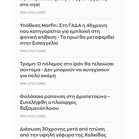
στο νησί
ΠΡΙΝ ΑΠΌ 2 ΏΡΕΣ
Υπόθεση Marfin: Στη ΓΑΔΑ η 46χρονη
που κατηγορείται για εμπλοκή στη
φονική επίθεση - Το πρωί θα μεταφερθεί
στην Εισαγγελία
ΠΡΙΝ ΑΠΌ 2 ΏΡΕΣ
Τραμπ: Ο πόλεμος στο Ιράν θα τελειώσει
σύντομα - Δεν μπορούν να συνεχίσουν
για πολύ ακόμη
ΠΡΙΝ ΑΠΌ 2 ΏΡΕΣ
Θαλάσσια ρύπανση στη Δραπετσώνα –
Συνελήφθη ο πλοίαρχος
δεξαμενόπλοιου
ΠΡΙΝ ΑΠΌ 2 ΏΡΕΣ
Διάσωση 30χρονης μετά από πτώση
από την υψηλή γέφυρα της Χαλκίδας