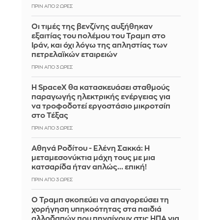
ΠΡΙΝ ΑΠΌ 2 ΏΡΕΣ
Οι τιμές της βενζίνης αυξήθηκαν
εξαιτίας του πολέμου του Τραμπ στο
Ιράν, και όχι λόγω της απληστίας των
πετρελαϊκών εταιρειών
ΠΡΙΝ ΑΠΌ 3 ΏΡΕΣ
Η SpaceX θα κατασκευάσει σταθμούς
παραγωγής ηλεκτρικής ενέργειας για
να τροφοδοτεί εργοστάσιο μικροτσίπ
στο Τέξας
ΠΡΙΝ ΑΠΌ 3 ΏΡΕΣ
Αθηνά Ροδίτου - Ελένη Σακκά: Η
μεταμεσονύκτια μάχη τους με μια
κατσαρίδα ήταν απλώς... επική!
ΠΡΙΝ ΑΠΌ 3 ΏΡΕΣ
Ο Τραμπ σκοπεύει να απαγορεύσει τη
χορήγηση υπηκοότητας στα παιδιά
αλλοδαπών που πηγαίνουν στις ΗΠΑ για