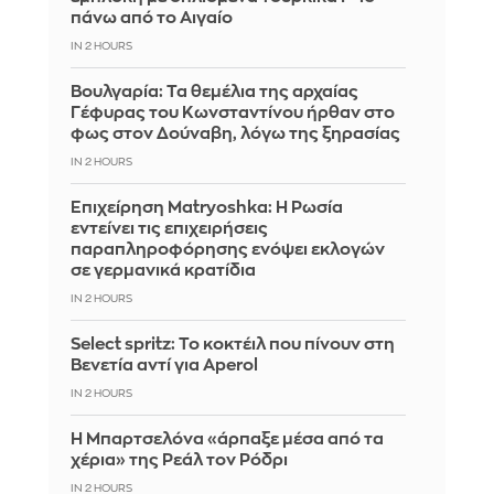
πάνω από το Αιγαίο
IN 2 HOURS
Βουλγαρία: Τα θεμέλια της αρχαίας
Γέφυρας του Κωνσταντίνου ήρθαν στο
φως στον Δούναβη, λόγω της ξηρασίας
IN 2 HOURS
Επιχείρηση Matryoshka: Η Ρωσία
εντείνει τις επιχειρήσεις
παραπληροφόρησης ενόψει εκλογών
σε γερμανικά κρατίδια
IN 2 HOURS
Select spritz: Το κοκτέιλ που πίνουν στη
Βενετία αντί για Aperol
IN 2 HOURS
Η Μπαρτσελόνα «άρπαξε μέσα από τα
χέρια» της Ρεάλ τον Ρόδρι
IN 2 HOURS