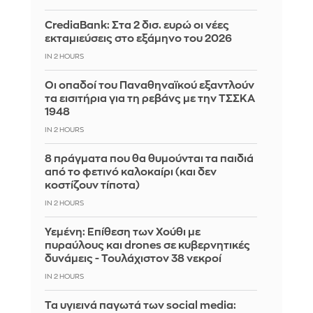
CrediaBank: Στα 2 δισ. ευρώ οι νέες
εκταμιεύσεις στο εξάμηνο του 2026
IN 2 HOURS
Οι οπαδοί του Παναθηναϊκού εξαντλούν
τα εισιτήρια για τη ρεβάνς με την ΤΣΣΚΑ
1948
IN 2 HOURS
8 πράγματα που θα θυμούνται τα παιδιά
από το φετινό καλοκαίρι (και δεν
κοστίζουν τίποτα)
IN 2 HOURS
Υεμένη: Επίθεση των Χούθι με
πυραύλους και drones σε κυβερνητικές
δυνάμεις - Τουλάχιστον 38 νεκροί
IN 2 HOURS
Τα υγιεινά παγωτά των social media: