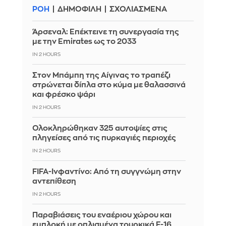
ΡΟΗ
ΔΗΜΟΦΙΛΗ
ΣΧΟΛΙΑΣΜΕΝΑ
Άρσεναλ: Επέκτεινε τη συνεργασία της
με την Emirates ως το 2033
IN 2 HOURS
Στον Μπάμπη της Αίγινας το τραπέζι
στρώνεται δίπλα στο κύμα με θαλασσινά
και φρέσκο ψάρι
IN 2 HOURS
Ολοκληρώθηκαν 325 αυτοψίες στις
πληγείσες από τις πυρκαγιές περιοχές
IN 2 HOURS
FIFA-Ινφαντίνο: Από τη συγγνώμη στην
αντεπίθεση
IN 2 HOURS
Παραβιάσεις του εναέριου χώρου και
εμπλοκή με οπλισμένα τουρκικά F-16