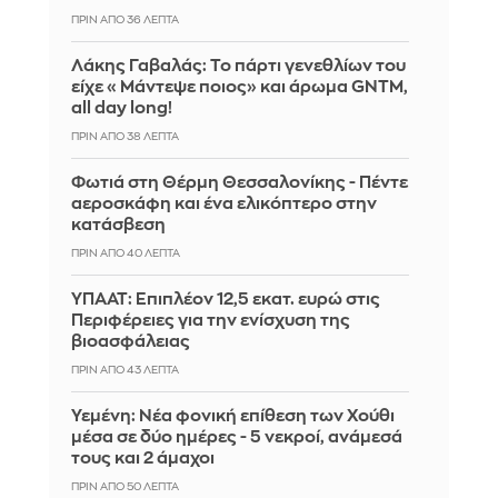
ΠΡΙΝ ΑΠΌ 36 ΛΕΠΤΆ
Λάκης Γαβαλάς: Το πάρτι γενεθλίων του
είχε «Μάντεψε ποιος» και άρωμα GNTM,
all day long!
ΠΡΙΝ ΑΠΌ 38 ΛΕΠΤΆ
Φωτιά στη Θέρμη Θεσσαλονίκης - Πέντε
αεροσκάφη και ένα ελικόπτερο στην
κατάσβεση
ΠΡΙΝ ΑΠΌ 40 ΛΕΠΤΆ
ΥΠΑΑΤ: Επιπλέον 12,5 εκατ. ευρώ στις
Περιφέρειες για την ενίσχυση της
βιοασφάλειας
ΠΡΙΝ ΑΠΌ 43 ΛΕΠΤΆ
Υεμένη: Νέα φονική επίθεση των Χούθι
μέσα σε δύο ημέρες - 5 νεκροί, ανάμεσά
τους και 2 άμαχοι
ΠΡΙΝ ΑΠΌ 50 ΛΕΠΤΆ