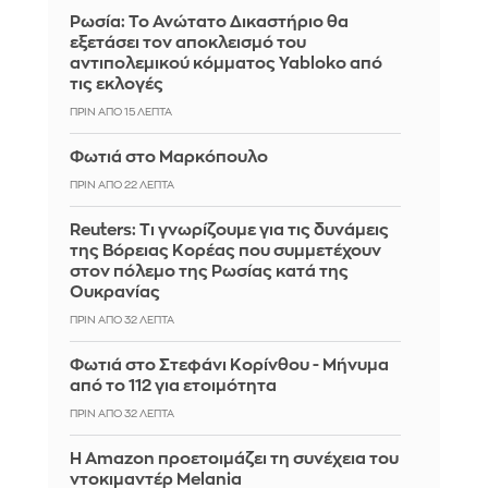
Ρωσία: Το Ανώτατο Δικαστήριο θα
εξετάσει τον αποκλεισμό του
αντιπολεμικού κόμματος Yabloko από
τις εκλογές
ΠΡΙΝ ΑΠΌ 15 ΛΕΠΤΆ
Φωτιά στο Μαρκόπουλο
ΠΡΙΝ ΑΠΌ 22 ΛΕΠΤΆ
Reuters: Τι γνωρίζουμε για τις δυνάμεις
της Βόρειας Κορέας που συμμετέχουν
στον πόλεμο της Ρωσίας κατά της
Ουκρανίας
ΠΡΙΝ ΑΠΌ 32 ΛΕΠΤΆ
Φωτιά στο Στεφάνι Κορίνθου - Μήνυμα
από το 112 για ετοιμότητα
ΠΡΙΝ ΑΠΌ 32 ΛΕΠΤΆ
Η Amazon προετοιμάζει τη συνέχεια του
ντοκιμαντέρ Melania