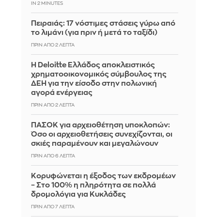
IN 2 MINUTES
Πειραιάς: 17 νόστιμες στάσεις γύρω από
το λιμάνι (για πριν ή μετά το ταξίδι)
ΠΡΙΝ ΑΠΌ 2 ΛΕΠΤΆ
Η Deloitte Ελλάδος αποκλειστικός
χρηματοοικονομικός σύμβουλος της
ΔΕΗ για την είσοδο στην πολωνική
αγορά ενέργειας
ΠΡΙΝ ΑΠΌ 2 ΛΕΠΤΆ
ΠΑΣΟΚ για αρχειοθέτηση υποκλοπών:
Όσο οι αρχειοθετήσεις συνεχίζονται, οι
σκιές παραμένουν και μεγαλώνουν
ΠΡΙΝ ΑΠΌ 6 ΛΕΠΤΆ
Κορυφώνεται η έξοδος των εκδρομέων
– Στο 100% η πληρότητα σε πολλά
δρομολόγια για Κυκλάδες
ΠΡΙΝ ΑΠΌ 7 ΛΕΠΤΆ