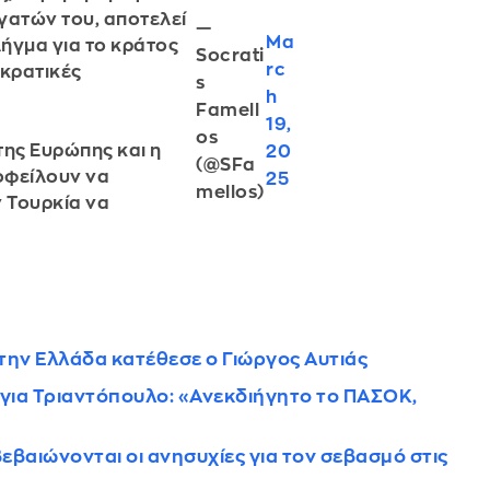
γατών του, αποτελεί
—
Ma
ήγμα για το κράτος
Socrati
rc
οκρατικές
s
h
Famell
19,
os
της Ευρώπης και η
20
(@SFa
οφείλουν να
25
mellos)
 Τουρκία να
την Ελλάδα κατέθεσε ο Γιώργος Αυτιάς
ια Τριαντόπουλο: «Ανεκδιήγητο το ΠΑΣΟΚ,
εβαιώνονται οι ανησυχίες για τον σεβασμό στις