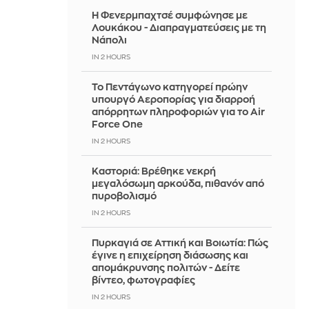
Η Φενερμπαχτσέ συμφώνησε με
Λουκάκου - Διαπραγματεύσεις με τη
Νάπολι
IN 2 HOURS
Το Πεντάγωνο κατηγορεί πρώην
υπουργό Αεροπορίας για διαρροή
απόρρητων πληροφοριών για το Air
Force One
IN 2 HOURS
Καστοριά: Βρέθηκε νεκρή
μεγαλόσωμη αρκούδα, πιθανόν από
πυροβολισμό
IN 2 HOURS
Πυρκαγιά σε Αττική και Βοιωτία: Πώς
έγινε η επιχείρηση διάσωσης και
απομάκρυνσης πολιτών - Δείτε
βίντεο, φωτογραφίες
IN 2 HOURS