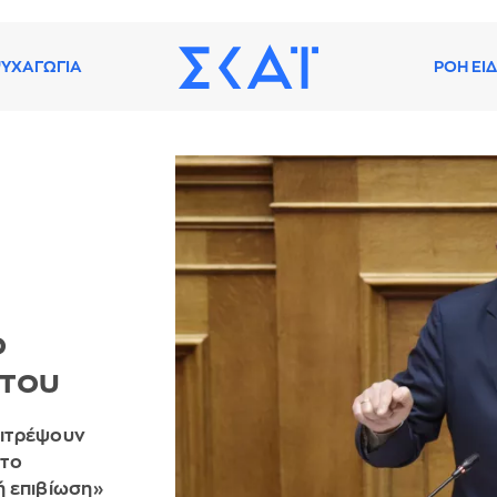
ΥΧΑΓΩΓΙΑ
ΡΟΗ ΕΙ
ο
 του
πιτρέψουν
στο
ή επιβίωση»