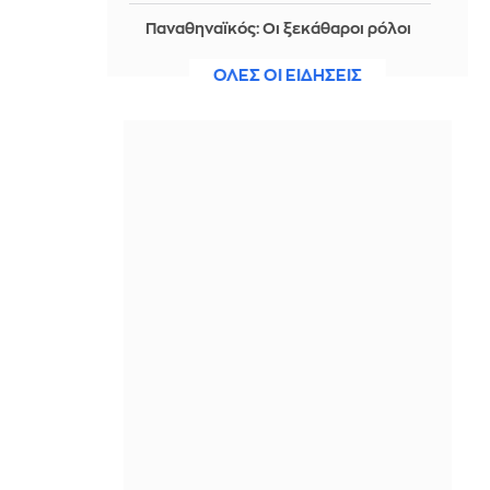
Παναθηναϊκός: Οι ξεκάθαροι ρόλοι
των Φαν Ντρόνγκελεν και Ντε Φράι
ΟΛΕΣ ΟΙ ΕΙΔΗΣΕΙΣ
IN 2 HOURS
Υπό μερικό έλεγχο η πυρκαγιά στην
περιοχή Ευκαρπία, στο Κιλκίς
IN 2 HOURS
Πρέπει τελικά να πλένουμε το ρύζι
πριν το μαγειρέψουμε ή όχι;
IN 2 HOURS
Φρουροί της Επανάστασης: Το
Ορμούζ θα ανοίξει όταν οι ΗΠΑ
αποδεχθούν τους όρους του Ιράν
IN 2 HOURS
Μολυσμένα νερά στη Βρετανία:
Εκατοντάδες τουρίστες αρρώστησαν
μετά την επίσκεψή τους σε παραλίες