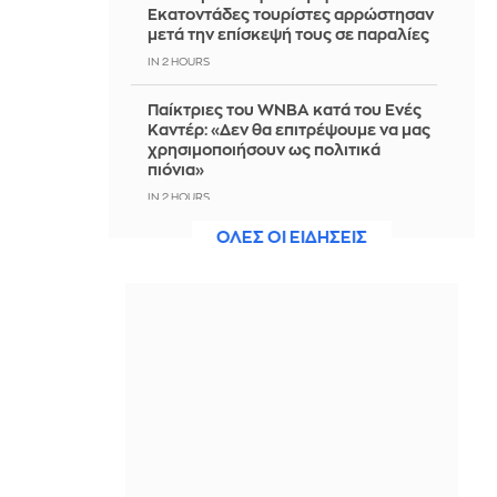
Εκατοντάδες τουρίστες αρρώστησαν
μετά την επίσκεψή τους σε παραλίες
IN 2 HOURS
Παίκτριες του WNBA κατά του Ενές
Καντέρ: «Δεν θα επιτρέψουμε να μας
χρησιμοποιήσουν ως πολιτικά
πιόνια»
IN 2 HOURS
ΟΛΕΣ ΟΙ ΕΙΔΗΣΕΙΣ
Χωρίς ενεργό μέτωπο η πυρκαγιά
στη Σίνδο Θεσσαλονίκης
IN 2 HOURS
Βουλγαρία: Ο Ράντεφ δηλώνει ότι
εξερράγη drone σε αγωγό φυσικού
αερίου, κοντά στα σύνορα με
Ρουμανία
IN 2 HOURS
Τουρνάς: «Απέναντι σε ακραία
καιρικά φαινόμενα δεν υπάρχουν