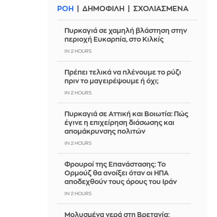
ΡΟΗ
ΔΗΜΟΦΙΛΗ
ΣΧΟΛΙΑΣΜΕΝΑ
Πυρκαγιά σε χαμηλή βλάστηση στην
περιοχή Ευκαρπία, στο Κιλκίς
IN 2 HOURS
Πρέπει τελικά να πλένουμε το ρύζι
πριν το μαγειρέψουμε ή όχι;
IN 2 HOURS
Πυρκαγιά σε Αττική και Βοιωτία: Πώς
έγινε η επιχείρηση διάσωσης και
απομάκρυνσης πολιτών
IN 2 HOURS
Φρουροί της Επανάστασης: Το
Ορμούζ θα ανοίξει όταν οι ΗΠΑ
αποδεχθούν τους όρους του Ιράν
IN 2 HOURS
Μολυσμένα νερά στη Βρετανία: