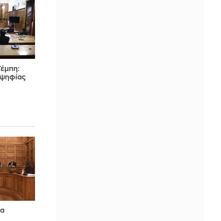
Τέμπη:
οψηφίας
τα