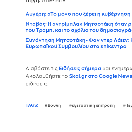
Πηγή:
ΑΠΕ-ΜΠΕ
Αυγέρη: «Το μόνο που ξέρει η κυβέρνηση 
Νταβός: Η «ντρίμπλα» Μητσοτάκη όταν ρ
του Τραμπ, και το σχόλιο του δημοσιογρά
Συνάντηση Μητσοτάκη- Φον ντερ Λάιεν: 
Ευρωπαϊκού Συμβουλίου στο επίκεντρο
Διαβάστε τις
Ειδήσεις σήμερα
και ενημερω
Ακολουθήστε το
Skai.gr στο Google New
ειδήσεις.
TAGS:
Βουλή
εξεταστική επιτροπή
Τέ