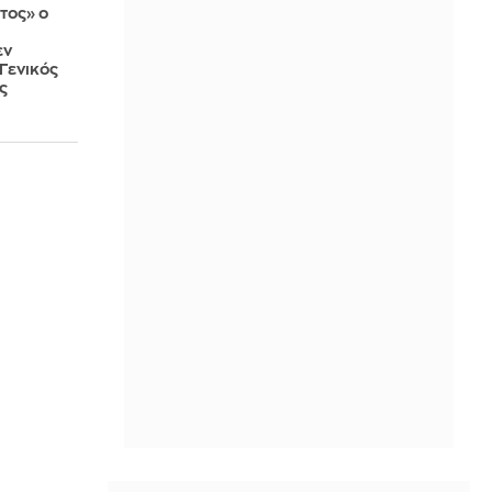
τος» ο
εν
Γενικός
ς