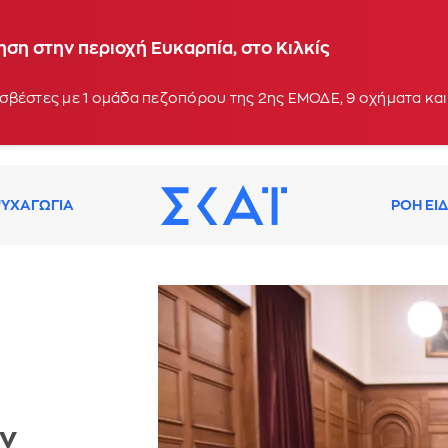
ση στην περιοχή Ευκαρπία, στο Κιλκίς
σβέστες με 1 ομάδα πεζοπόρου της 2ης ΕΜΟΔΕ, 9 οχήματα κα
ΥΧΑΓΩΓΙΑ
ΡΟΗ ΕΙ
ην