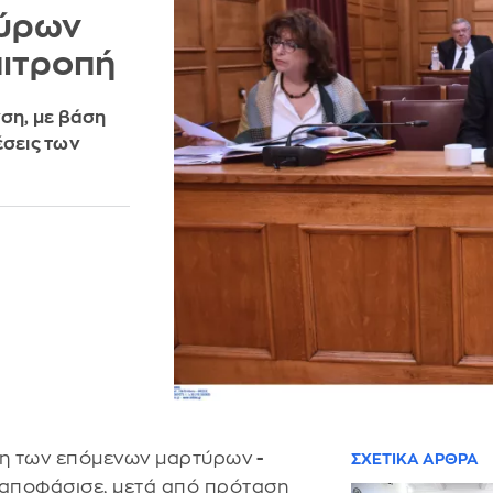
τύρων
πιτροπή
νση, με βάση
έσεις των
ση των επόμενων μαρτύρων
-
ΣΧΕΤΙΚΑ ΑΡΘΡΑ
αποφάσισε, μετά από πρόταση