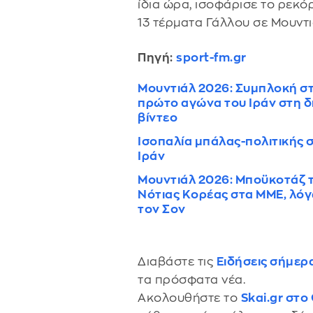
ίδια ώρα, ισοφάρισε το ρεκό
13 τέρματα Γάλλου σε Μουντι
Πηγή:
sport-fm.gr
Μουντιάλ 2026: Συμπλοκή στ
πρώτο αγώνα του Ιράν στη δ
βίντεο
Ισοπαλία μπάλας-πολιτικής 
Ιράν
Μουντιάλ 2026: Μποϋκοτάζ 
Νότιας Κορέας στα ΜΜΕ, λόγ
τον Σον
Διαβάστε τις
Ειδήσεις σήμερ
τα πρόσφατα νέα.
Ακολουθήστε το
Skai.gr στο