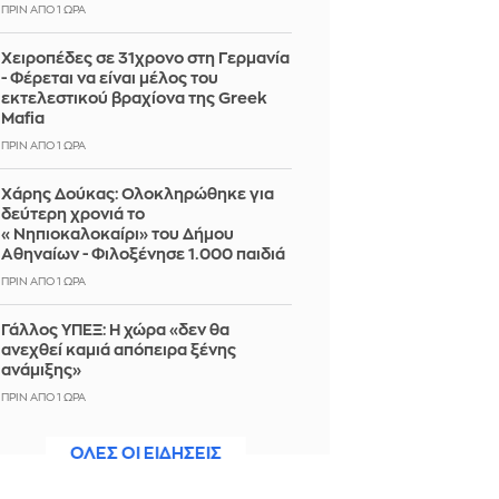
ΠΡΙΝ ΑΠΌ 1 ΏΡΑ
Χειροπέδες σε 31χρονο στη Γερμανία
- Φέρεται να είναι μέλος του
εκτελεστικού βραχίονα της Greek
Mafia
ΠΡΙΝ ΑΠΌ 1 ΏΡΑ
Χάρης Δούκας: Ολοκληρώθηκε για
δεύτερη χρονιά το
«Νηπιοκαλοκαίρι» του Δήμου
Αθηναίων - Φιλοξένησε 1.000 παιδιά
ΠΡΙΝ ΑΠΌ 1 ΏΡΑ
Γάλλος ΥΠΕΞ: Η χώρα «δεν θα
ανεχθεί καμιά απόπειρα ξένης
ανάμιξης»
ΠΡΙΝ ΑΠΌ 1 ΏΡΑ
Άννα Βίσση: Η αυτοσχέδια καντάδα
ΟΛΕΣ ΟΙ ΕΙΔΗΣΕΙΣ
που απόλαυσε στο Φισκάρδο
ΠΡΙΝ ΑΠΌ 1 ΏΡΑ