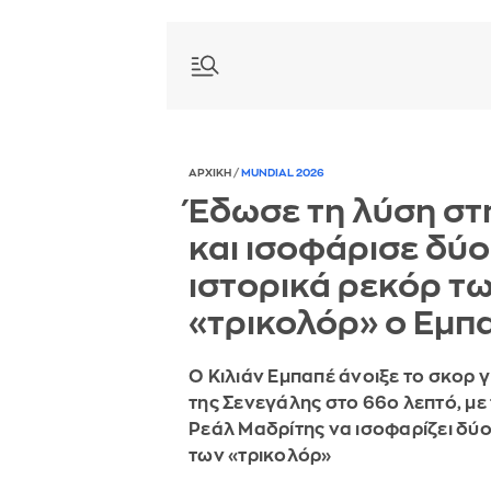
ΑΡΧΙΚΗ
/
MUNDIAL 2026
Έδωσε τη λύση στ
και ισοφάρισε δύο
ιστορικά ρεκόρ τ
«τρικολόρ» ο Εμπ
Ο Κιλιάν Εμπαπέ άνοιξε το σκορ γι
της Σενεγάλης στο 66ο λεπτό, με
Ρεάλ Μαδρίτης να ισοφαρίζει δύ
των «τρικολόρ»