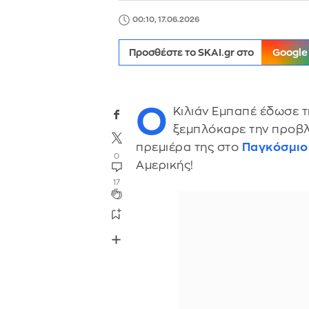
00:10, 17.06.2026
Προσθέστε το SKAI.gr στο
Google
Ο
Κιλιάν Εμπαπέ έδωσε τ
ξεμπλόκαρε την προβ
πρεμιέρα της στο
Παγκόσμιο
0
Αμερικής!
17