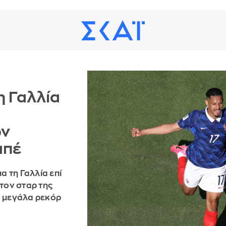
η Γαλλία
ων
απέ
α τη Γαλλία επί
 τον σταρ της
ο μεγάλα ρεκόρ