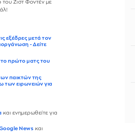
ρ του Ζιστ Φοντέν με
άλ!
ις εξέδρες μετά τον
ιοργάνωση - Δείτε
στο πρώτο ματς του
των παικτών της
ω των ειρωνειών για
α
και ενημερωθείτε για
 Google News
και