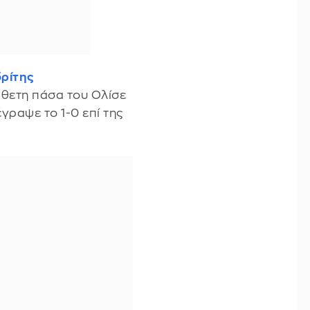
ρίτης
άθετη πάσα του Ολίσε
γραψε το 1-0 επί της