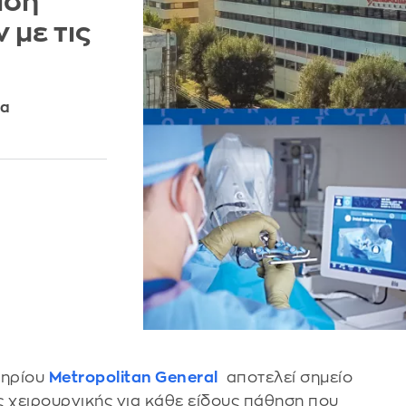
ιση
 με τις
να
τηρίου
Metropolitan General
αποτελεί σημείο
 χειρουργικής για κάθε είδους πάθηση που