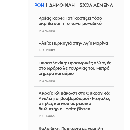
ΡΟΗ
ΔΗΜΟΦΙΛΗ
ΣΧΟΛΙΑΣΜΕΝΑ
Κρέας kobe: Γιατί κοστίζει τόσο
ακριβά και τι το κάνει μοναδικό
IN 2 HOURS
Ηλεία: Πυρκαγιά στην Αγία Μαρίνα
IN 2 HOURS
Θεσσαλονίκη: Προσωρινές αλλαγές
στο ωράριο λειτουργίας του Μετρό
σήμερα και αύριο
IN 2 HOURS
Ακραία κλιμάκωση στο Ουκρανικό:
Ανελέητοι βομβαρδισμοί - Μεγάλες
στήλες καπνού σε ρωσικά
διυλιστήρια - Δείτε βίντεο
IN 2 HOURS
Χαλκιδική: Πυρκαγιά σε χαμηλή