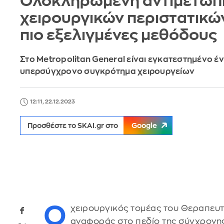
Oλοκληρωμένη αντιμετώπ
χειρουργικών περιστατικών
πιο εξελιγμένες μεθόδους
Στο Metropolitan General είναι εγκατεστημένο έ
υπερσύγχρονο συγκρότημα χειρουργείων
12:11, 22.12.2023
Προσθέστε το SKAI.gr στο
Google
Ο
χειρουργικός τομέας του Θεραπευ
αναφοράς στο πεδίο της σύγχρονης