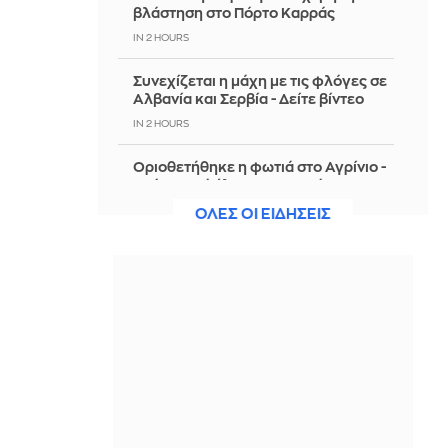
βλάστηση στο Πόρτο Καρράς
IN 2 HOURS
Συνεχίζεται η μάχη με τις φλόγες σε
Αλβανία και Σερβία - Δείτε βίντεο
IN 2 HOURS
Οριοθετήθηκε η φωτιά στο Αγρίνιο -
Υπό μερικό έλεγχο η φωτιά στην
Καλαμάτα
ΟΛΕΣ ΟΙ ΕΙΔΗΣΕΙΣ
IN 2 HOURS
Επίσημο: Στην Τραμπζονσπόρ ο
Σαλάχ - Το «χρυσό» συμβόλαιό του
IN 2 HOURS
Αποζημιώσεις 38,1 εκατ. ευρώ σε
κτηνοτρόφους για ευλογιά, πανώλη
και αφθώδη πυρετό στη Λέσβο
IN 2 HOURS