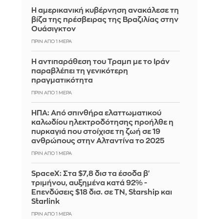
Η αμερικανική κυβέρνηση ανακάλεσε τη
βίζα της πρέσβειρας της Βραζιλίας στην
Ουάσιγκτον
ΠΡΙΝ ΑΠΌ 1 ΜΈΡΑ
Η αντιπαράθεση του Τραμπ με το Ιράν
παραβλέπει τη γενικότερη
πραγματικότητα
ΠΡΙΝ ΑΠΌ 1 ΜΈΡΑ
ΗΠΑ: Από σπινθήρα ελαττωματικού
καλωδίου ηλεκτροδότησης προήλθε η
πυρκαγιά που στοίχισε τη ζωή σε 19
ανθρώπους στην Αλταντίνα το 2025
ΠΡΙΝ ΑΠΌ 1 ΜΈΡΑ
SpaceX: Στα $7,8 δισ τα έσοδα β'
τριμήνου, αυξημένα κατά 92% -
Επενδύσεις $18 δισ. σε ΤΝ, Starship και
Starlink
ΠΡΙΝ ΑΠΌ 1 ΜΈΡΑ