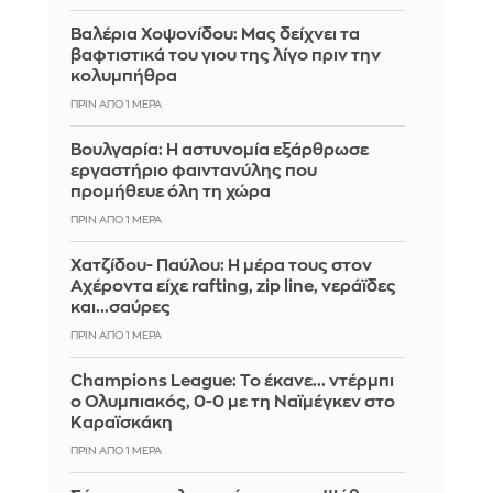
Βαλέρια Χοψονίδου: Μας δείχνει τα
βαφτιστικά του γιου της λίγο πριν την
κολυμπήθρα
ΠΡΙΝ ΑΠΌ 1 ΜΈΡΑ
Βουλγαρία: Η αστυνομία εξάρθρωσε
εργαστήριο φαιντανύλης που
προμήθευε όλη τη χώρα
ΠΡΙΝ ΑΠΌ 1 ΜΈΡΑ
Χατζίδου- Παύλου: Η μέρα τους στον
Αχέροντα είχε rafting, zip line, νεράϊδες
και...σαύρες
ΠΡΙΝ ΑΠΌ 1 ΜΈΡΑ
Champions League: Το έκανε... ντέρμπι
ο Ολυμπιακός, 0-0 με τη Ναϊμέγκεν στο
Καραϊσκάκη
ΠΡΙΝ ΑΠΌ 1 ΜΈΡΑ