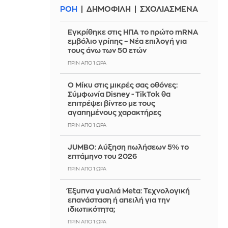
ΡΟΗ
ΔΗΜΟΦΙΛΗ
ΣΧΟΛΙΑΣΜΕΝΑ
Εγκρίθηκε στις ΗΠΑ το πρώτο mRNA
εμβόλιο γρίπης – Νέα επιλογή για
τους άνω των 50 ετών
ΠΡΙΝ ΑΠΌ 1 ΏΡΑ
Ο Μίκυ στις μικρές σας οθόνες:
Σύμφωνία Disney - TikTok θα
επιτρέψει βίντεο με τους
αγαπημένους χαρακτήρες
ΠΡΙΝ ΑΠΌ 1 ΏΡΑ
JUMBO: Αύξηση πωλήσεων 5% το
επτάμηνο του 2026
ΠΡΙΝ ΑΠΌ 1 ΏΡΑ
Έξυπνα γυαλιά Meta: Τεχνολογική
επανάσταση ή απειλή για την
ιδιωτικότητα;
ΠΡΙΝ ΑΠΌ 1 ΏΡΑ