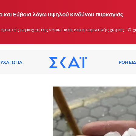
ία και Εύβοια λόγω υψηλού κινδύνου πυρκαγιάς
 αρκετές περιοχές της νησιωτικής και ηπειρωτικής χώρας - Ο
ΥΧΑΓΩΓΙΑ
ΡΟΗ ΕΙ