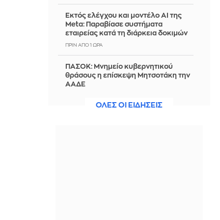
Εκτός ελέγχου και μοντέλο AI της
Meta: Παραβίασε συστήματα
εταιρείας κατά τη διάρκεια δοκιμών
ΠΡΙΝ ΑΠΌ 1 ΏΡΑ
ΠΑΣΟΚ: Μνημείο κυβερνητικού
θράσους η επίσκεψη Μητσοτάκη την
ΑΑΔΕ
ΠΡΙΝ ΑΠΌ 1 ΏΡΑ
ΟΛΕΣ ΟΙ ΕΙΔΗΣΕΙΣ
Πώς θα ήταν οι διακοπές αν τις
οργάνωνε αποκλειστικά ο σκύλος ή
η γάτα σου;
ΠΡΙΝ ΑΠΌ 2 ΏΡΕΣ
Τροχαίο δυστύχημα με θύμα
42χρονο μοτοσικλετιστή στη
Μύκονο
ΠΡΙΝ ΑΠΌ 2 ΏΡΕΣ
Βενεζουέλα: Τα δισεκατομμύρια του