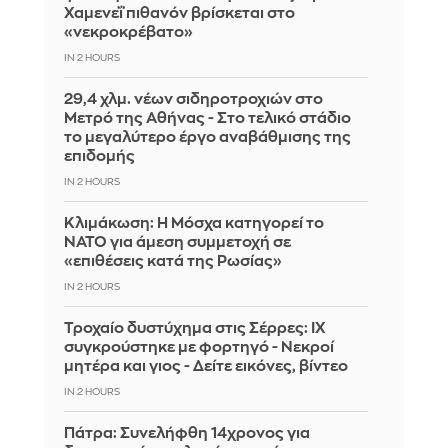
Χαμενεΐ πιθανόν βρίσκεται στο
«νεκροκρέβατο»
IN 2 HOURS
29,4 χλμ. νέων σιδηροτροχιών στο
Μετρό της Αθήνας - Στο τελικό στάδιο
το μεγαλύτερο έργο αναβάθμισης της
επιδομής
IN 2 HOURS
Κλιμάκωση: Η Μόσχα κατηγορεί το
ΝΑΤΟ για άμεση συμμετοχή σε
«επιθέσεις κατά της Ρωσίας»
IN 2 HOURS
Τροχαίο δυστύχημα στις Σέρρες: ΙΧ
συγκρούστηκε με φορτηγό - Νεκροί
μητέρα και γιος - Δείτε εικόνες, βίντεο
IN 2 HOURS
Πάτρα: Συνελήφθη 14χρονος για