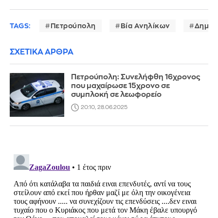
TAGS:
Πετρούπολη
Βία Ανηλίκων
Δημογ
ΣΧΕΤΙΚΑ ΑΡΘΡΑ
Πετρούπολη: Συνελήφθη 16χρονος
που μαχαίρωσε 15χρονο σε
συμπλοκή σε λεωφορείο
20:10, 28.06.2025