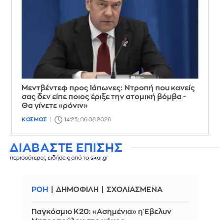
Μεντβέντεφ προς Ιάπωνες: Ντροπή που κανείς
σας δεν είπε ποιος έριξε την ατομική βόμβα -
Θα γίνετε «ρόνιν»
ΚΟΣΜΟΣ
14:25, 06.08.2026
ΔΙΑΒΑΣΤΕ ΕΠΙΣΗΣ
περισσότερες ειδήσεις από το skai.gr
ΡΟΗ
ΔΗΜΟΦΙΛΗ
ΣΧΟΛΙΑΣΜΕΝΑ
Παγκόσμιο Κ20: «Ασημένια» η Έβελυν