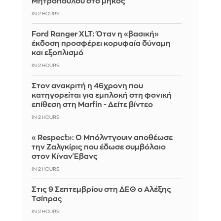
Μητροπούλου στο μήκος
IN 2 HOURS
Ford Ranger XLT: Όταν η «βασική»
έκδοση προσφέρει κορυφαία δύναμη
και εξοπλισμό
IN 2 HOURS
Στον ανακριτή η 46χρονη που
κατηγορείται για εμπλοκή στη φονική
επίθεση στη Marfin - Δείτε βίντεο
IN 2 HOURS
«Respect»: Ο Μπόλντγουιν αποθέωσε
την Ζαλγκίρις που έδωσε συμβόλαιο
στον Κίναν Έβανς
IN 2 HOURS
Στις 9 Σεπτεμβρίου στη ΔΕΘ ο Αλέξης
Τσίπρας
IN 2 HOURS