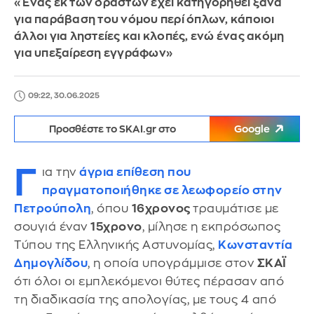
«Ένας εκ των δραστών έχει κατηγορηθεί ξανά
για παράβαση του νόμου περί όπλων, κάποιοι
άλλοι για ληστείες και κλοπές, ενώ ένας ακόμη
για υπεξαίρεση εγγράφων»
09:22, 30.06.2025
Προσθέστε το SKAI.gr στο
Google
Γ
ια την
άγρια επίθεση που
πραγματοποιήθηκε σε λεωφορείο στην
Πετρούπολη
, όπου
16χρονος
τραυμάτισε με
σουγιά έναν
15χρονο
, μίλησε η εκπρόσωπος
Τύπου της Ελληνικής Αστυνομίας,
Κωνσταντία
Δημογλίδου
, η οποία υπογράμμισε στον
ΣΚΑΪ
ότι όλοι οι εμπλεκόμενοι θύτες πέρασαν από
τη διαδικασία της απολογίας, με τους 4 από