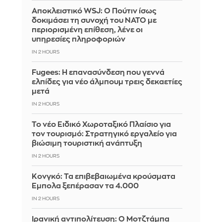
Αποκλειστικό WSJ: Ο Πούτιν ίσως
δοκιμάσει τη συνοχή του ΝΑΤΟ με
περιορισμένη επίθεση, λένε οι
υπηρεσίες πληροφοριών
IN 2 HOURS
Fugees: Η επανασύνδεση που γεννά
ελπίδες για νέο άλμπουμ τρεις δεκαετίες
μετά
IN 2 HOURS
Το νέο Ειδικό Χωροταξικό Πλαίσιο για
τον τουρισμό: Στρατηγικό εργαλείο για
βιώσιμη τουριστική ανάπτυξη
IN 2 HOURS
Κονγκό: Τα επιβεβαιωμένα κρούσματα
Έμπολα ξεπέρασαν τα 4.000
IN 2 HOURS
Ιρανική αντιπολίτευση: Ο Μοτζτάμπα