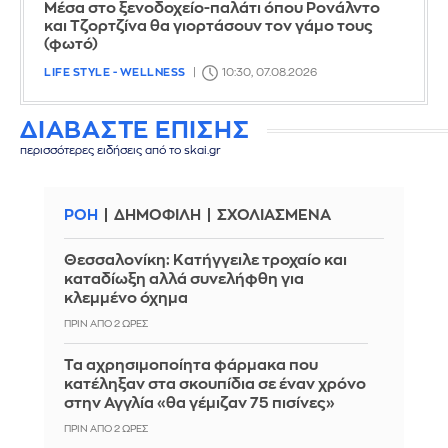
Μέσα στο ξενοδοχείο-παλάτι όπου Ρονάλντο
και Τζορτζίνα θα γιορτάσουν τον γάμο τους
(φωτό)
LIFE STYLE - WELLNESS
10:30, 07.08.2026
ΔΙΑΒΑΣΤΕ ΕΠΙΣΗΣ
περισσότερες ειδήσεις από το skai.gr
ΡΟΗ
ΔΗΜΟΦΙΛΗ
ΣΧΟΛΙΑΣΜΕΝΑ
Θεσσαλονίκη: Κατήγγειλε τροχαίο και
καταδίωξη αλλά συνελήφθη για
κλεμμένο όχημα
ΠΡΙΝ ΑΠΌ 2 ΏΡΕΣ
Τα αχρησιμοποίητα φάρμακα που
κατέληξαν στα σκουπίδια σε έναν χρόνο
στην Αγγλία «θα γέμιζαν 75 πισίνες»
ΠΡΙΝ ΑΠΌ 2 ΏΡΕΣ