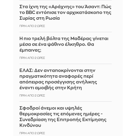
Στα ίχνη της «Αράχνης» του Άσαντ: Πώς
το BBC εντόπισε τον αρχικατάσκοπο της
Συρίας στη Ρωσία
ΠΡΙΝ ΑΠΌ 2 ΏΡΕΣ
Η πιο τρελή βόλτα της Μαδέρας γίνεται
μέσα σε ένα ψάθινο έλκηθρο. Θα
έμπαινες;
ΠΡΙΝ ΑΠΌ 2 ΏΡΕΣ
ΕΛΑΣ: Δεν ανταποκρίνονται στην
πραγματικότητα αναφορές περί
απόπειρας προσέγγισης ανήλικης
έναντι αμοιβής στην Κρήτη
ΠΡΙΝ ΑΠΌ 2 ΏΡΕΣ
Σφοδροί άνεμοι και υψηλές
θερμοκρασίες τις επόμενες ημέρες -
Συνεδρίαση της Επιτροπής Εκτίμησης
Κινδύνου
ΠΡΙΝ ΑΠΌ 2 ΏΡΕΣ