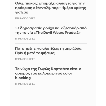
Ολυμπιακός: Ετοιμάζει αλλαγές για την
πρόκριση ο Μεντιλίμπαρ - Ημέρα κρίσης
για Έσε
ΠΡΙΝ ΑΠΌ 3 ΏΡΕΣ
Σε δημοπρασία ρούχα και αξεσουάρ από
την ταινία «The Devil Wears Prada 2»
ΠΡΙΝ ΑΠΌ 3 ΏΡΕΣ
Πότε πρέπει να αλατίζεις τη μπριζόλα;
Πρίν ή μετά το ψήσιμο;
ΠΡΙΝ ΑΠΌ 3 ΏΡΕΣ
Τα νύχια της Γωγώς Καρτσάνα είναι ο
ορισμός του καλοκαιρινού color
blocking
ΠΡΙΝ ΑΠΌ 3 ΏΡΕΣ