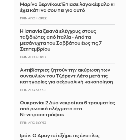
Μαρίνα Βερνίκου: Έπιασε λαγοκέφαλο κι
έχει κάτι να σου πει για αυτό
ΠΡΙΝ ΑΠΌ 4 ΏΡΕΣ
Η Ισπανία ξεκινά ελέγχους στους
ταξιδιώτες από Ιταλία - Από τα
μεσάνυχτα του Σαββάτου έως τις 7
Σεπτεμβρίου
ΠΡΙΝ ΑΠΌ 4 ΏΡΕΣ
Ακτιβίστριες ζητούν την ακύρωση των
συναυλιών του Τζάρεντ Λέτο μετά τις
κατηγορίες για σεξουαλική κακοποίηση
ΠΡΙΝ ΑΠΌ 5 ΏΡΕΣ
Ουκρανία: 2 Δύο νεκροί και 6 τραυματίες
από ρωσικά πλήγματα στο
Ντνιπροπετρόφσκ
ΠΡΙΝ ΑΠΌ 5 ΏΡΕΣ
Ιράν: Ο Αραγτσί εξήρε τις ένοπλες