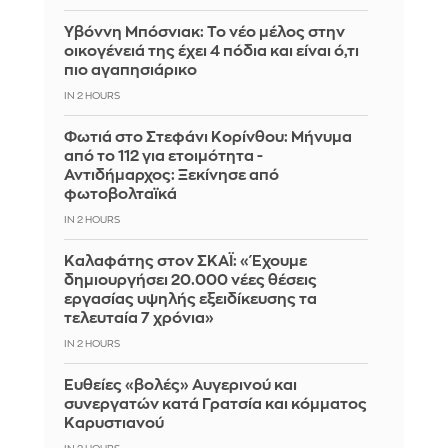
Υβόννη Μπόσνιακ: Το νέο μέλος στην
οικογένειά της έχει 4 πόδια και είναι ό,τι
πιο αγαπησιάρικο
IN 2 HOURS
Φωτιά στο Στεφάνι Κορίνθου: Μήνυμα
από το 112 για ετοιμότητα -
Αντιδήμαρχος: Ξεκίνησε από
φωτοβολταϊκά
IN 2 HOURS
Καλαφάτης στον ΣΚΑΪ: «Έχουμε
δημιουργήσει 20.000 νέες θέσεις
εργασίας υψηλής εξειδίκευσης τα
τελευταία 7 χρόνια»
IN 2 HOURS
Ευθείες «βολές» Αυγερινού και
συνεργατών κατά Γρατσία και κόμματος
Καρυστιανού