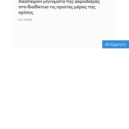
διέσπειραν μηνύματα της ακροδεξιάς
στο διαδίκτυο τις πρώτες μέρες της
κρίσης
IN 1 HOUR
Απόρρητο