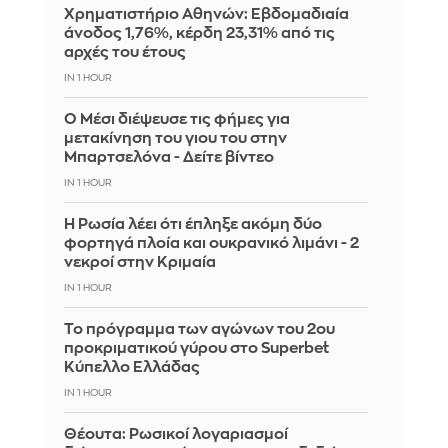
Χρηματιστήριο Αθηνών: Εβδομαδιαία
άνοδος 1,76%, κέρδη 23,31% από τις
αρχές του έτους
IN 1 HOUR
Ο Μέσι διέψευσε τις φήμες για
μετακίνηση του γιου του στην
Μπαρτσελόνα - Δείτε βίντεο
IN 1 HOUR
Η Ρωσία λέει ότι έπληξε ακόμη δύο
φορτηγά πλοία και ουκρανικό λιμάνι - 2
νεκροί στην Κριμαία
IN 1 HOUR
Το πρόγραμμα των αγώνων του 2ου
προκριματικού γύρου στο Superbet
Κύπελλο Ελλάδας
IN 1 HOUR
Θέουτα: Ρωσικοί λογαριασμοί