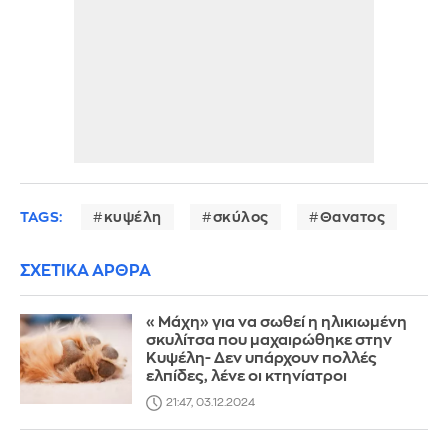
TAGS:
κυψέλη
σκύλος
Θανατος
ΣΧΕΤΙΚΑ ΑΡΘΡΑ
«Μάχη» για να σωθεί η ηλικιωμένη
σκυλίτσα που μαχαιρώθηκε στην
Κυψέλη- Δεν υπάρχουν πολλές
ελπίδες, λένε οι κτηνίατροι
21:47, 03.12.2024