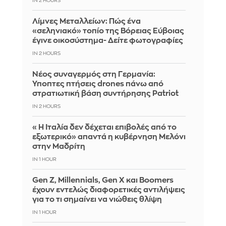
IN 2 HOURS
Λίμνες Μεταλλείων: Πώς ένα
«σεληνιακό» τοπίο της Βόρειας Εύβοιας
έγινε οικοσύστημα- Δείτε φωτογραφίες
IN 2 HOURS
Νέος συναγερμός στη Γερμανία:
Ύποπτες πτήσεις drones πάνω από
στρατιωτική βάση συντήρησης Patriot
IN 2 HOURS
«Η Ιταλία δεν δέχεται επιβολές από το
εξωτερικό» απαντά η κυβέρνηση Μελόνι
στην Μαδρίτη
IN 1 HOUR
Gen Z, Millennials, Gen X και Boomers
έχουν εντελώς διαφορετικές αντιλήψεις
για το τι σημαίνει να νιώθεις θλίψη
IN 1 HOUR