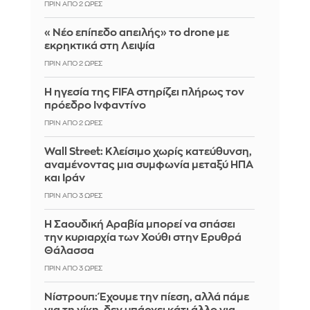
ΠΡΙΝ ΑΠΌ 2 ΏΡΕΣ
«Νέο επίπεδο απειλής» το drone με
εκρηκτικά στη Λειψία
ΠΡΙΝ ΑΠΌ 2 ΏΡΕΣ
Η ηγεσία της FIFA στηρίζει πλήρως τον
πρόεδρο Ινφαντίνο
ΠΡΙΝ ΑΠΌ 2 ΏΡΕΣ
Wall Street: Κλείσιμο χωρίς κατεύθυνση,
αναμένοντας μια συμφωνία μεταξύ ΗΠΑ
και Ιράν
ΠΡΙΝ ΑΠΌ 3 ΏΡΕΣ
Η Σαουδική Αραβία μπορεί να σπάσει
την κυριαρχία των Χούθι στην Ερυθρά
Θάλασσα
ΠΡΙΝ ΑΠΌ 3 ΏΡΕΣ
Νίστρουπ: Έχουμε την πίεση, αλλά πάμε