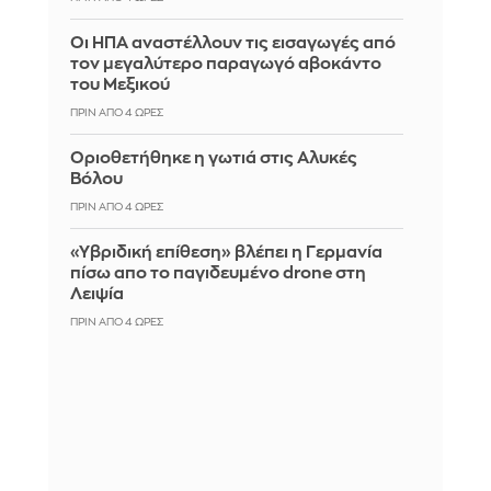
Οι ΗΠΑ αναστέλλουν τις εισαγωγές από
τον μεγαλύτερο παραγωγό αβοκάντο
του Μεξικού
ΠΡΙΝ ΑΠΌ 4 ΏΡΕΣ
Οριοθετήθηκε η γωτιά στις Αλυκές
Βόλου
ΠΡΙΝ ΑΠΌ 4 ΏΡΕΣ
«Υβριδική επίθεση» βλέπει η Γερμανία
πίσω απο το παγιδευμένο drone στη
Λειψία
ΠΡΙΝ ΑΠΌ 4 ΏΡΕΣ