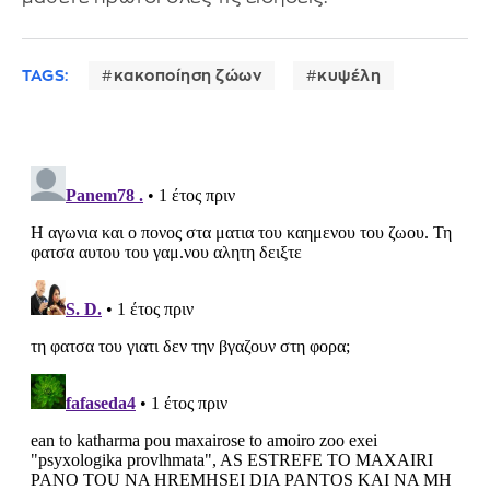
TAGS:
κακοποίηση ζώων
κυψέλη