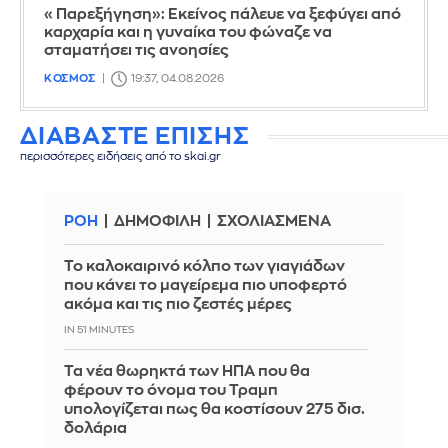
«Παρεξήγηση»: Εκείνος πάλευε να ξεφύγει από
καρχαρία και η γυναίκα του φώναζε να
σταματήσει τις ανοησίες
ΚΟΣΜΟΣ
19:37, 04.08.2026
ΔΙΑΒΑΣΤΕ ΕΠΙΣΗΣ
περισσότερες ειδήσεις από το skai.gr
ΡΟΗ
ΔΗΜΟΦΙΛΗ
ΣΧΟΛΙΑΣΜΕΝΑ
Το καλοκαιρινό κόλπο των γιαγιάδων
που κάνει το μαγείρεμα πιο υποφερτό
ακόμα και τις πιο ζεστές μέρες
IN 51 MINUTES
Τα νέα θωρηκτά των ΗΠΑ που θα
φέρουν το όνομα του Τραμπ
υπολογίζεται πως θα κοστίσουν 275 δισ.
δολάρια