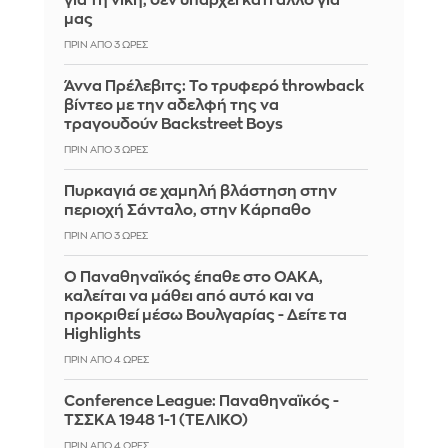
για τη νίκη, δεν υπάρχει κάτι άλλο για
μας
ΠΡΙΝ ΑΠΌ 3 ΏΡΕΣ
Άννα Πρέλεβιτς: Το τρυφερό throwback
βίντεο με την αδελφή της να
τραγουδούν Backstreet Boys
ΠΡΙΝ ΑΠΌ 3 ΏΡΕΣ
Πυρκαγιά σε χαμηλή βλάστηση στην
περιοχή Σάνταλο, στην Κάρπαθο
ΠΡΙΝ ΑΠΌ 3 ΏΡΕΣ
Ο Παναθηναϊκός έπαθε στο ΟΑΚΑ,
καλείται να μάθει από αυτό και να
προκριθεί μέσω Βουλγαρίας - Δείτε τα
Highlights
ΠΡΙΝ ΑΠΌ 4 ΏΡΕΣ
Conference League: Παναθηναϊκός -
ΤΣΣΚΑ 1948 1-1 (ΤΕΛΙΚΟ)
ΠΡΙΝ ΑΠΌ 4 ΏΡΕΣ