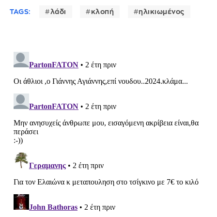
TAGS:
λάδι
κλοπή
ηλικιωμένος