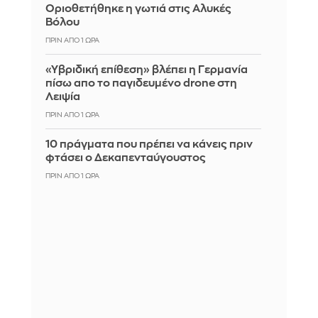
Οριοθετήθηκε η γωτιά στις Αλυκές
Βόλου
ΠΡΙΝ ΑΠΌ 1 ΏΡΑ
«Υβριδική επίθεση» βλέπει η Γερμανία
πίσω απο το παγιδευμένο drone στη
Λειψία
ΠΡΙΝ ΑΠΌ 1 ΏΡΑ
10 πράγματα που πρέπει να κάνεις πριν
φτάσει ο Δεκαπενταύγουστος
ΠΡΙΝ ΑΠΌ 1 ΏΡΑ