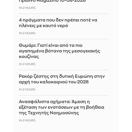
Πρωινό Magazino 10-08-2026
IN 2 HOURS
4 πράγματα που δεν πρέπει ποτέ να
πλένεις με καυτό νερό
IN 2 HOURS
Θυμάρι: Γιατί είναι από τα πιο
αγαπημένα βότανα της μεσογειακής
κουζίνας
IN 2 HOURS
Ρεκόρ ζέστης στη δυτική Ευρώπη στην
αρχή του καλοκαιριού του 2026
IN 2 HOURS
Ανασφάλιστα οχήματα: Άμεση η
εξέταση των ενστάσεων με τη βοήθεια
της Τεχνητής Νοημοσύνης
IN 2 HOURS