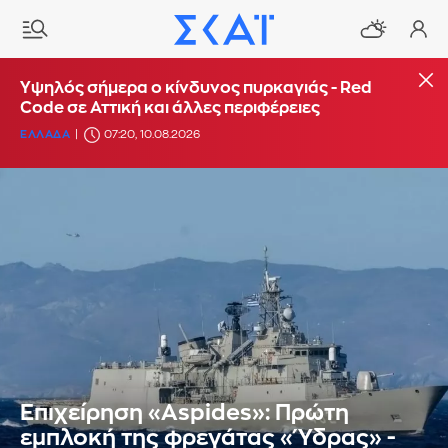
Υψηλός σήμερα ο κίνδυνος πυρκαγιάς - Red
Code σε Αττική και άλλες περιφέρειες
ΕΛΛΑΔΑ
07:20, 10.08.2026
Επιχείρηση «Aspides»: Πρώτη
εμπλοκή της φρεγάτας «Ύδρας» -