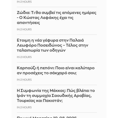
IN 2 HOURS
Ζώδια: Τι θα συμβεί τις επόμενες ημέρες
- Ο Κώστας Λεφάκης έχει τις
απαντήσεις
IN 2 HOURS
Έτοιμη η νέα γέφυρα στην Παλαιά
Λεωφόρο Ποσειδώνος – Τέλος στην
ταλαιπωρία των οδηγών
IN 2 HOURS
Καρπούζι ή πεπόνι: Ποιο είναι καλύτερο
αν προσέχεις το σάκχαρό σου;
IN 2 HOURS
Η Συμφωνία της Μέκκας: Πώς βλέπει το
Ιράν τη συμμαχία Σαουδικής Αραβίας,
Τουρκίας και Πακιστάν;
IN 2 HOURS