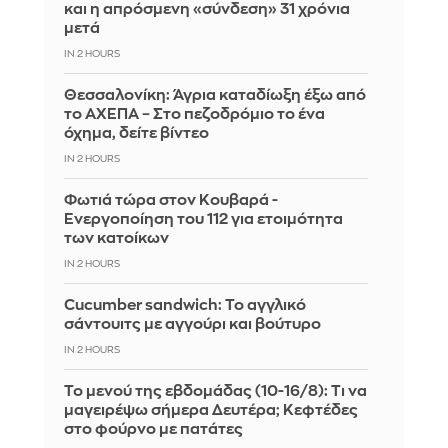
και η απρόσμενη «σύνδεση» 31 χρόνια
μετά
IN 2 HOURS
Θεσσαλονίκη: Άγρια καταδίωξη έξω από
το ΑΧΕΠΑ – Στο πεζοδρόμιο το ένα
όχημα, δείτε βίντεο
IN 2 HOURS
Φωτιά τώρα στον Κουβαρά -
Ενεργοποίηση του 112 για ετοιμότητα
των κατοίκων
IN 2 HOURS
Cucumber sandwich: Το αγγλικό
σάντουιτς με αγγούρι και βούτυρο
IN 2 HOURS
Το μενού της εβδομάδας (10-16/8): Τι να
μαγειρέψω σήμερα Δευτέρα; Κεφτέδες
στο φούρνο με πατάτες