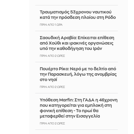
Τραυματισμός 53χρονου ναυτικού
κατά την πρόσδεση πλοίου στη Ρόδο
ΠΡΙΝ ΑΠΌ 1 ΏΡΑ
Σαουδική Αραβία: Επίκειται επίθεση
από Χούθι και ιρακινές οργανώσεις
υπό την καθοδήγηση του Ιράν
ΠΡΙΝ ΑΠΌ 2 ΏΡΕΣ
Πουέρτο Ρίκο: Νερό με το δελτίο από
την Παρασκευή, λόγω της ανομβρίας
στο νησί
ΠΡΙΝ ΑΠΌ 2 ΏΡΕΣ
Υπόθεση Marfin: Στη ΓΑΔΑ η 46χρονη
που κατηγορείται για εμπλοκή στη
φονική επίθεση - Το πρωί θα
μεταφερθεί στην Εισαγγελία
ΠΡΙΝ ΑΠΌ 2 ΏΡΕΣ