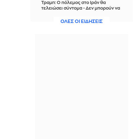
Τραμπ: Ο πόλεμος στο Ιράν θα
τελειώσει σύντομα - Δεν μπορούν να
συνεχίσουν για πολύ ακόμη
ΟΛΕΣ ΟΙ ΕΙΔΗΣΕΙΣ
ΠΡΙΝ ΑΠΌ 2 ΏΡΕΣ
Θαλάσσια ρύπανση στη Δραπετσώνα
– Συνελήφθη ο πλοίαρχος
δεξαμενόπλοιου
ΠΡΙΝ ΑΠΌ 2 ΏΡΕΣ
Διάσωση 30χρονης μετά από πτώση
από την υψηλή γέφυρα της Χαλκίδας
ΠΡΙΝ ΑΠΌ 2 ΏΡΕΣ
Οι τιμές της βενζίνης αυξήθηκαν
εξαιτίας του πολέμου του Τραμπ στο
Ιράν, και όχι λόγω της απληστίας των
πετρελαϊκών εταιρειών
ΠΡΙΝ ΑΠΌ 2 ΏΡΕΣ
Η SpaceX θα κατασκευάσει
σταθμούς παραγωγής ηλεκτρικής