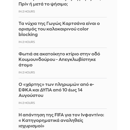
Πρίν ή μετά το ψήσιμο;
IN 2 HOURS
Τα νύχια της Γωγώς Καρτσάνα είναι ο
ορισμός του καλοκαιρινού color
blocking
IN 2 HOURS
Φωτιά σε ακατοίκητο κτίριο στην οδό
Κουμουνδούρου - Απεγκλωβίστηκε
άτομο
IN 2 HOURS
Ο «χάρτης» των πληρωμών από e-
ΕΦΚΑ και ΔΥΠΑ από 10 έως 14
Αυγούστου
IN 2 HOURS
Η απάντηση της FIFA για τον Ινφαντίνο:
«Κατηγορηματικά αναληθείς
ισχυρισμοί»