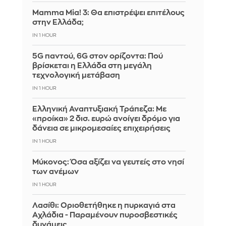
Mamma Mia! 3: Θα επιστρέψει επιτέλους
στην Ελλάδα;
IN 1 HOUR
5G παντού, 6G στον ορίζοντα: Πού
βρίσκεται η Ελλάδα στη μεγάλη
τεχνολογική μετάβαση
IN 1 HOUR
Ελληνική Αναπτυξιακή Τράπεζα: Με
«προίκα» 2 δισ. ευρώ ανοίγει δρόμο για
δάνεια σε μικρομεσαίες επιχειρήσεις
IN 1 HOUR
Μύκονος: Όσα αξίζει να γευτείς στο νησί
των ανέμων
IN 1 HOUR
Λασίθι: Οριοθετήθηκε η πυρκαγιά στα
Αχλάδια - Παραμένουν πυροσβεστικές
δυνάμεις