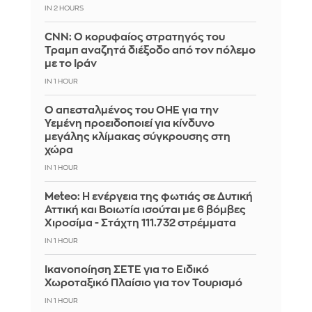
IN 2 HOURS
CNN: Ο κορυφαίος στρατηγός του
Τραμπ αναζητά διέξοδο από τον πόλεμο
με το Ιράν
IN 1 HOUR
Ο απεσταλμένος του ΟΗΕ για την
Υεμένη προειδοποιεί για κίνδυνο
μεγάλης κλίμακας σύγκρουσης στη
χώρα
IN 1 HOUR
Meteo: Η ενέργεια της φωτιάς σε Δυτική
Αττική και Βοιωτία ισούται με 6 βόμβες
Χιροσίμα - Στάχτη 111.732 στρέμματα
IN 1 HOUR
Ικανοποίηση ΣΕΤΕ για το Ειδικό
Χωροταξικό Πλαίσιο για τον Τουρισμό
IN 1 HOUR