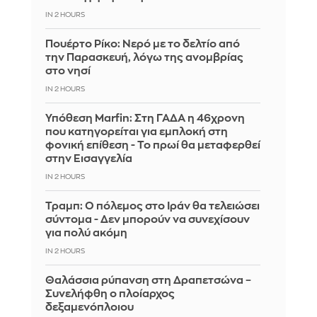
IN 2 HOURS
Πουέρτο Ρίκο: Νερό με το δελτίο από
την Παρασκευή, λόγω της ανομβρίας
στο νησί
IN 2 HOURS
Υπόθεση Marfin: Στη ΓΑΔΑ η 46χρονη
που κατηγορείται για εμπλοκή στη
φονική επίθεση - Το πρωί θα μεταφερθεί
στην Εισαγγελία
IN 2 HOURS
Τραμπ: Ο πόλεμος στο Ιράν θα τελειώσει
σύντομα - Δεν μπορούν να συνεχίσουν
για πολύ ακόμη
IN 2 HOURS
Θαλάσσια ρύπανση στη Δραπετσώνα –
Συνελήφθη ο πλοίαρχος
δεξαμενόπλοιου