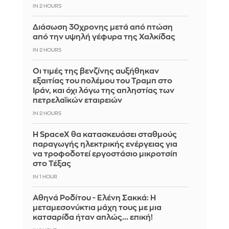
IN 2 HOURS
Διάσωση 30χρονης μετά από πτώση
από την υψηλή γέφυρα της Χαλκίδας
IN 2 HOURS
Οι τιμές της βενζίνης αυξήθηκαν
εξαιτίας του πολέμου του Τραμπ στο
Ιράν, και όχι λόγω της απληστίας των
πετρελαϊκών εταιρειών
IN 2 HOURS
Η SpaceX θα κατασκευάσει σταθμούς
παραγωγής ηλεκτρικής ενέργειας για
να τροφοδοτεί εργοστάσιο μικροτσίπ
στο Τέξας
IN 1 HOUR
Αθηνά Ροδίτου - Ελένη Σακκά: Η
μεταμεσονύκτια μάχη τους με μια
κατσαρίδα ήταν απλώς... επική!