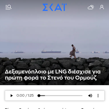
Δεξαμενόπλοιο με LNG διέσχισε για
πρώτη φορά το Στενό του Ορμούζ