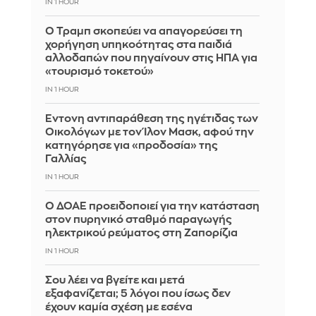
IN 1 HOUR
Ο Τραμπ σκοπεύει να απαγορεύσει τη
χορήγηση υπηκοότητας στα παιδιά
αλλοδαπών που πηγαίνουν στις ΗΠΑ για
«τουρισμό τοκετού»
IN 1 HOUR
Έντονη αντιπαράθεση της ηγέτιδας των
Οικολόγων με τον Ίλον Μασκ, αφού την
κατηγόρησε για «προδοσία» της
Γαλλίας
IN 1 HOUR
Ο ΔΟΑΕ προειδοποιεί για την κατάσταση
στον πυρηνικό σταθμό παραγωγής
ηλεκτρικού ρεύματος στη Ζαπορίζια
IN 1 HOUR
Σου λέει να βγείτε και μετά
εξαφανίζεται; 5 λόγοι που ίσως δεν
έχουν καμία σχέση με εσένα