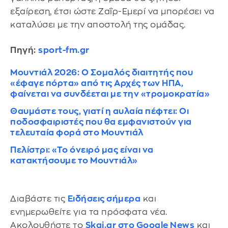
εξαίρεση, έτσι ώστε Ζαΐρ-Εμερί να μπορέσει να
καταλύσει με την αποστολή της ομάδας.
Πηγή:
sport-fm.gr
Μουντιάλ 2026: Ο Σομαλός διαιτητής που
«έφαγε πόρτα» από τις Αρχές των ΗΠΑ,
φαίνεται να συνδέεται με την «τρομοκρατία»
Θαυμάστε τους, γιατί η αυλαία πέφτει: Οι
ποδοσφαιριστές που θα εμφανιστούν για
τελευταία φορά στο Μουντιάλ
Πελίστρι: «Το όνειρό μας είναι να
κατακτήσουμε το Μουντιάλ»
Διαβάστε τις
Ειδήσεις σήμερα
και
ενημερωθείτε για τα πρόσφατα νέα.
Ακολουθήστε το
Skai.gr στο Google News
και