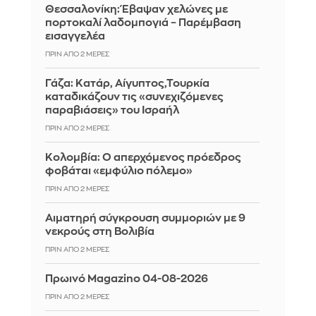
Θεσσαλονίκη: Έβαψαν χελώνες με
πορτοκαλί λαδομπογιά – Παρέμβαση
εισαγγελέα
ΠΡΙΝ ΑΠΌ 2 ΜΈΡΕΣ
Γάζα: Κατάρ, Αίγυπτος,Τουρκία
καταδικάζουν τις «συνεχιζόμενες
παραβιάσεις» του Ισραήλ
ΠΡΙΝ ΑΠΌ 2 ΜΈΡΕΣ
Κολομβία: Ο απερχόμενος πρόεδρος
φοβάται «εμφύλιο πόλεμο»
ΠΡΙΝ ΑΠΌ 2 ΜΈΡΕΣ
Αιματηρή σύγκρουση συμμοριών με 9
νεκρούς στη Βολιβία
ΠΡΙΝ ΑΠΌ 2 ΜΈΡΕΣ
Πρωινό Magazino 04-08-2026
ΠΡΙΝ ΑΠΌ 2 ΜΈΡΕΣ