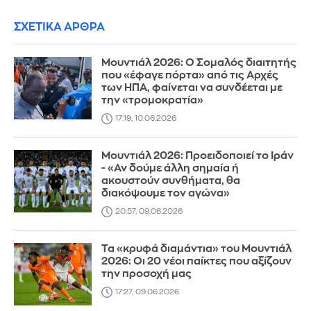
ΣΧΕΤΙΚΑ ΑΡΘΡΑ
Μουντιάλ 2026: Ο Σομαλός διαιτητής
που «έφαγε πόρτα» από τις Αρχές
των ΗΠΑ, φαίνεται να συνδέεται με
την «τρομοκρατία»
17:19, 10.06.2026
Μουντιάλ 2026: Προειδοποιεί το Ιράν
- «Αν δούμε άλλη σημαία ή
ακουστούν συνθήματα, θα
διακόψουμε τον αγώνα»
20:57, 09.06.2026
Τα «κρυφά διαμάντια» του Μουντιάλ
2026: Οι 20 νέοι παίκτες που αξίζουν
την προσοχή μας
17:27, 09.06.2026