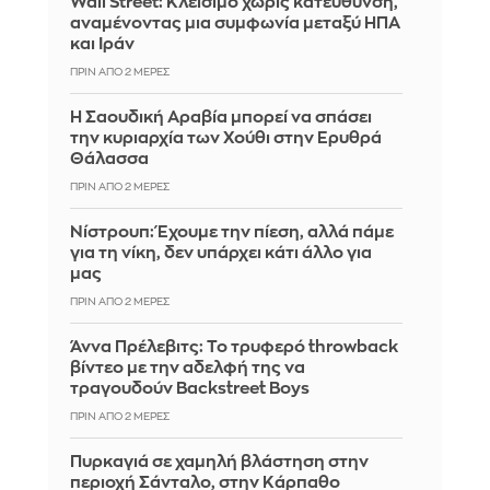
Wall Street: Κλείσιμο χωρίς κατεύθυνση,
αναμένοντας μια συμφωνία μεταξύ ΗΠΑ
και Ιράν
ΠΡΙΝ ΑΠΌ 2 ΜΈΡΕΣ
Η Σαουδική Αραβία μπορεί να σπάσει
την κυριαρχία των Χούθι στην Ερυθρά
Θάλασσα
ΠΡΙΝ ΑΠΌ 2 ΜΈΡΕΣ
Νίστρουπ: Έχουμε την πίεση, αλλά πάμε
για τη νίκη, δεν υπάρχει κάτι άλλο για
μας
ΠΡΙΝ ΑΠΌ 2 ΜΈΡΕΣ
Άννα Πρέλεβιτς: Το τρυφερό throwback
βίντεο με την αδελφή της να
τραγουδούν Backstreet Boys
ΠΡΙΝ ΑΠΌ 2 ΜΈΡΕΣ
Πυρκαγιά σε χαμηλή βλάστηση στην
περιοχή Σάνταλο, στην Κάρπαθο