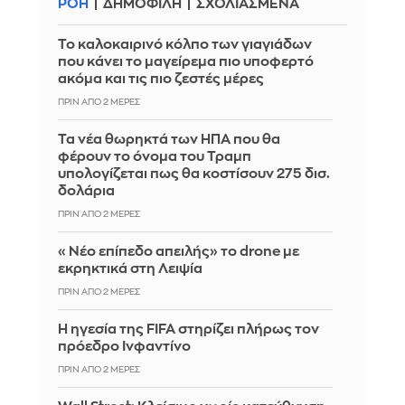
ΡΟΗ
ΔΗΜΟΦΙΛΗ
ΣΧΟΛΙΑΣΜΕΝΑ
Το καλοκαιρινό κόλπο των γιαγιάδων
που κάνει το μαγείρεμα πιο υποφερτό
ακόμα και τις πιο ζεστές μέρες
ΠΡΙΝ ΑΠΌ 2 ΜΈΡΕΣ
Τα νέα θωρηκτά των ΗΠΑ που θα
φέρουν το όνομα του Τραμπ
υπολογίζεται πως θα κοστίσουν 275 δισ.
δολάρια
ΠΡΙΝ ΑΠΌ 2 ΜΈΡΕΣ
«Νέο επίπεδο απειλής» το drone με
εκρηκτικά στη Λειψία
ΠΡΙΝ ΑΠΌ 2 ΜΈΡΕΣ
Η ηγεσία της FIFA στηρίζει πλήρως τον
πρόεδρο Ινφαντίνο
ΠΡΙΝ ΑΠΌ 2 ΜΈΡΕΣ