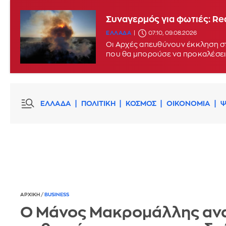
Συναγερμός για φωτιές: Red
ΕΛΛΑΔΑ
07:10, 09.08.2026
Οι Αρχές απευθύνουν έκκληση στ
που θα μπορούσε να προκαλέσει
ΕΛΛΑΔΑ
ΠΟΛΙΤΙΚΗ
ΚΟΣΜΟΣ
ΟΙΚΟΝΟΜΙΑ
Ψ
ΑΡΧΙΚΗ
/
BUSINESS
Ο Μάνος Μακρομάλλης αν