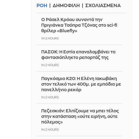
ΡΟΗ
ΔΗΜΟΦΙΛΗ
ΣΧΟΛΙΑΣΜΕΝΑ
Ο Ράσελ Κρόου συναντά την
Πριγιάνκα Τσόπρα Τζόνας στο sci-fi
θρίλερ «Bluefly»
IN 2 HOURS
ΠΑΣΟΚ: Η Εστία επαναλαμβάνει το
φαντασιόπληκτο ρεπορτάζ της
IN 2 HOURS
Παγκόσμιο Κ20: Η Ελένη Ιακωβάκη
στον τελικό των 400μ. με εμπόδια με
πανελλήνιο ρεκόρ
IN 2 HOURS
Πεζεσκιάν: Ελπίζουμε να μπει τέλος
στην κατάσταση «ούτε ειρήνη, ούτε
πόλεμος»
IN 2 HOURS