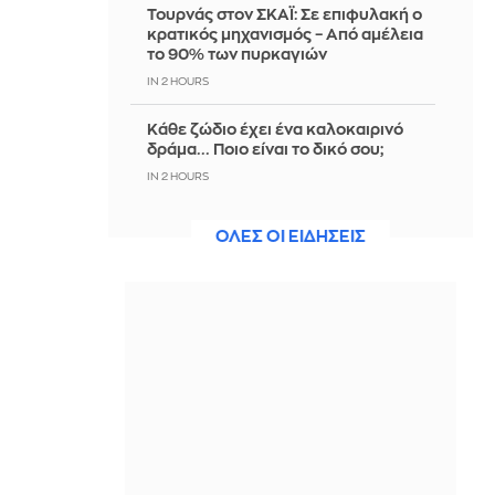
Τουρνάς στον ΣΚΑΪ: Σε επιφυλακή ο
κρατικός μηχανισμός – Από αμέλεια
το 90% των πυρκαγιών
IN 2 HOURS
Κάθε ζώδιο έχει ένα καλοκαιρινό
δράμα... Ποιο είναι το δικό σου;
IN 2 HOURS
Παγκόσμιο Κ20: Ασημένιο μετάλλιο
ΟΛΕΣ ΟΙ ΕΙΔΗΣΕΙΣ
για την Ιουλιάννα Ρούσσου στα 800
μέτρα
IN 1 HOUR
Πώς έγινε το τροχαίο στην Αθηνών-
Σουνίου: Η επικίνδυνη αναστροφή
του ΙΧ και η σύγκρουση με τη μηχανή
της ΔΙΑΣ
IN 1 HOUR
Χοψονίδου - Βλωτιδέλλης: Βάφτισαν
τον γιο τους στο πιο εντυπωσιακό