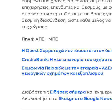
επόμενα δύο χρόνια, θα εργαστούμε συσ
επιχειρήσεις, επενδυτές και θεσμούς, με
αποφασιστικότητα. Θέτουμε τις βάσεις για
θεσμική διασύνδεση, ώστε κάθε μέλος να
της χώρας.»
Πηγή:
ΑΠΕ - ΜΠΕ
Η Quest Συμμετοχών εντάσσεται στον δε
CrediaBank: H νέα επωνυμία του σχήματο
Συμφωνία Πειραιώς με την εταιρεία «Α
γεωργικών οχημάτων και εξοπλισμού
Διαβάστε τις
Ειδήσεις σήμερα
και ενημερω
Ακολουθήστε το
Skai.gr στο Google New