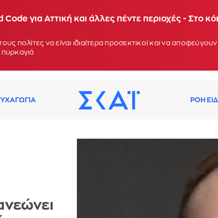
 Code για Αττική και άλλες πέντε περιοχές - Στο κ
ους πολίτες να είναι ιδιαίτερα προσεκτικοί και να αποφεύγο
 πυρκαγιά
ΥΧΑΓΩΓΙΑ
ΡΟΗ ΕΙ
ανεώνει