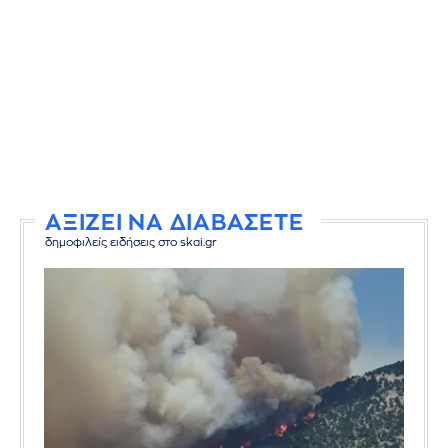
ΑΞΙΖΕΙ ΝΑ ΔΙΑΒΑΣΕΤΕ
δημοφιλείς ειδήσεις στο skai.gr