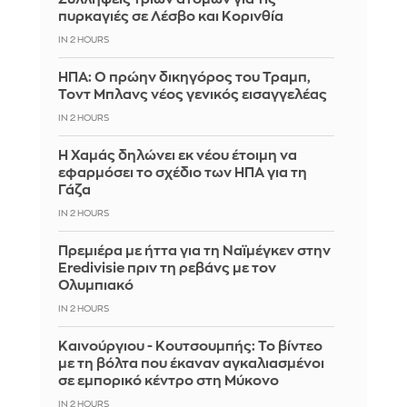
πυρκαγιές σε Λέσβο και Κορινθία
IN 2 HOURS
ΗΠΑ: Ο πρώην δικηγόρος του Τραμπ,
Τοντ Μπλανς νέος γενικός εισαγγελέας
IN 2 HOURS
Η Χαμάς δηλώνει εκ νέου έτοιμη να
εφαρμόσει το σχέδιο των ΗΠΑ για τη
Γάζα
IN 2 HOURS
Πρεμιέρα με ήττα για τη Ναϊμέγκεν στην
Eredivisie πριν τη ρεβάνς με τον
Ολυμπιακό
IN 2 HOURS
Καινούργιου - Κουτσουμπής: Το βίντεο
με τη βόλτα που έκαναν αγκαλιασμένοι
σε εμπορικό κέντρο στη Μύκονο
IN 2 HOURS