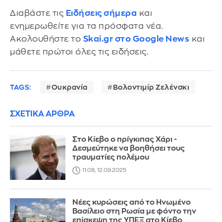
Διαβάστε τις
Ειδήσεις σήμερα
και
ενημερωθείτε για τα πρόσφατα νέα.
Ακολουθήστε το
Skai.gr στο Google News
και
μάθετε πρώτοι όλες τις ειδήσεις.
TAGS:
Ουκρανία
Βολοντιμίρ Ζελένσκι
ΣΧΕΤΙΚΑ ΑΡΘΡΑ
Στο Κίεβο ο πρίγκιπας Χάρι -
Δεσμεύτηκε να βοηθήσει τους
τραυματίες πολέμου
11:08, 12.09.2025
Νέες κυρώσεις από το Ηνωμένο
Βασίλειο στη Ρωσία με φόντο την
επίσκεψη της ΥΠΕΞ στο Κίεβο