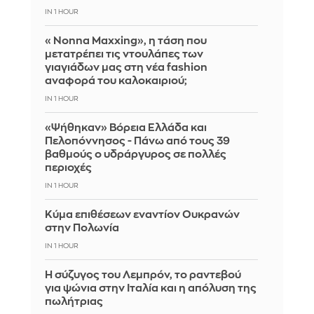
IN 1 HOUR
«Nonna Maxxing», η τάση που
μετατρέπει τις ντουλάπες των
γιαγιάδων μας στη νέα fashion
αναφορά του καλοκαιριού;
IN 1 HOUR
«Ψήθηκαν» Βόρεια Ελλάδα και
Πελοπόννησος - Πάνω από τους 39
βαθμούς ο υδράργυρος σε πολλές
περιοχές
IN 1 HOUR
Κύμα επιθέσεων εναντίον Ουκρανών
στην Πολωνία
IN 1 HOUR
Η σύζυγος του Λεμπρόν, το ραντεβού
για ψώνια στην Ιταλία και η απόλυση της
πωλήτριας