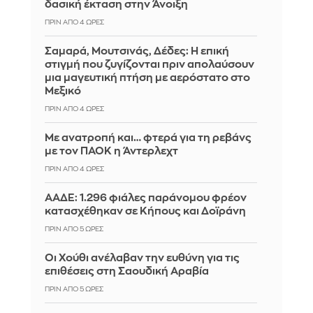
δασική έκταση στην Άνοιξη
ΠΡΙΝ ΑΠΌ 4 ΏΡΕΣ
Σαμαρά, Μουτσινάς, Δέδες: Η επική
στιγμή που ζυγίζονται πριν απολαύσουν
μια μαγευτική πτήση με αερόστατο στο
Μεξικό
ΠΡΙΝ ΑΠΌ 4 ΏΡΕΣ
Με ανατροπή και… φτερά για τη ρεβάνς
με τον ΠΑΟΚ η Άντερλεχτ
ΠΡΙΝ ΑΠΌ 4 ΏΡΕΣ
ΑΑΔΕ: 1.296 φιάλες παράνομου φρέον
κατασχέθηκαν σε Κήπους και Δοϊράνη
ΠΡΙΝ ΑΠΌ 5 ΏΡΕΣ
Οι Χούθι ανέλαβαν την ευθύνη για τις
επιθέσεις στη Σαουδική Αραβία
ΠΡΙΝ ΑΠΌ 5 ΏΡΕΣ