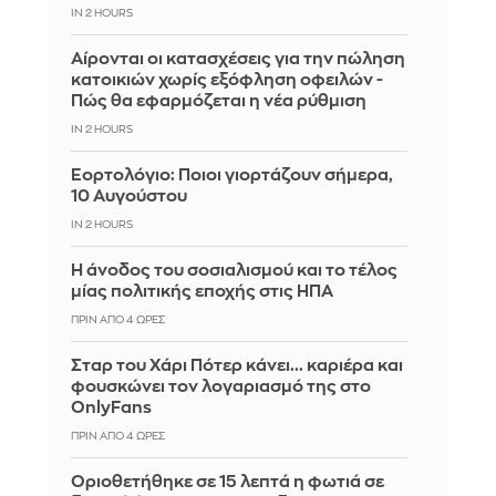
IN 2 HOURS
Αίρονται οι κατασχέσεις για την πώληση
κατοικιών χωρίς εξόφληση οφειλών -
Πώς θα εφαρμόζεται η νέα ρύθμιση
IN 2 HOURS
Εορτολόγιο: Ποιοι γιορτάζουν σήμερα,
10 Αυγούστου
IN 2 HOURS
Η άνοδος του σοσιαλισμού και το τέλος
μίας πολιτικής εποχής στις ΗΠΑ
ΠΡΙΝ ΑΠΌ 4 ΏΡΕΣ
Σταρ του Χάρι Πότερ κάνει... καριέρα και
φουσκώνει τον λογαριασμό της στο
OnlyFans
ΠΡΙΝ ΑΠΌ 4 ΏΡΕΣ
Οριοθετήθηκε σε 15 λεπτά η φωτιά σε