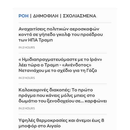
ΡΟΗ
ΔΗΜΟΦΙΛΗ
ΣΧΟΛΙΑΣΜΕΝΑ
Αναχαιτίσεις πολιτικών αεροσκαφών
κοντά σε γήπεδο γκολφ του προέδρου
των ΗΠΑ Τραμπ
IN 2 HOURS
«Ημιδιαπραγματευόμαστε με το Ιράν»
λέει τώρα ο Τραμπ - «Ανένδοτος»
Νετανιάχου με το σχέδιο για τη Γάζα
IN 2 HOURS
Καλοκαιρινές διακοπές: Το πρώτο
πράγμα που κάνεις μόλις μπεις στο
δωμάτιο του ξενοδοχείου σε... καρφώνει
IN 2 HOURS
Υψηλές θερμοκρασίες και άνεμοι έως 8
μποφόρ στο Αιγαίο