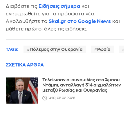
Διαβάστε τις
Ειδήσεις σήμερα
και
ενημερωθείτε για τα πρόσφατα νέα.
Ακολουθήστε το
Skai.gr στο Google News
και
μάθετε πρώτοι όλες τις ειδήσεις.
TAGS:
Πόλεμος στην Ουκρανία
Ρωσία
Η
ΣΧΕΤΙΚΑ ΑΡΘΡΑ
Τελείωσαν οι συνομιλίες στο Άμπου
Ντάμπι, ανταλλαγή 314 αιχμαλώτων
μεταξύ Ρωσίας και Ουκρανίας
14:10, 05.02.2026