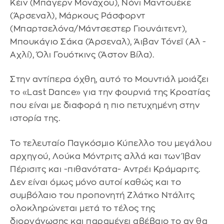
Κέιν (Μπάγερν Μονάχου), Νόνι Μαντουέκε
(Άρσεναλ), Μάρκους Ράσφορντ
(Μπαρτσελόνα/Μάντσεστερ Γιουνάιτεντ),
Μπουκάγιο Σάκα (Άρσεναλ), Άιβαν Τόνεϊ (Αλ -
Αχλί), Όλι Γουότκινς (Άστον Βίλα).
Στην αντίπερα όχθη, αυτό το Μουντιάλ μοιάζει
το «Last Dance» για την φουρνιά της Κροατίας
που είναι με διαφορά η πιο πετυχημένη στην
ιστορία της.
Το τελευταίο Παγκόσμιο Κύπελλο του μεγάλου
αρχηγού, Λούκα Μόντριτς αλλά και των Ίβαν
Πέρισιτς και -πιθανότατα- Αντρέι Κράμαριτς.
Δεν είναι όμως μόνο αυτοί καθώς και το
συμβόλαιο του προπονητή Ζλάτκο Ντάλιτς
ολοκληρώνεται μετά το τέλος της
διοργάνωσης και παραμένει αβέβαιο το αν θα