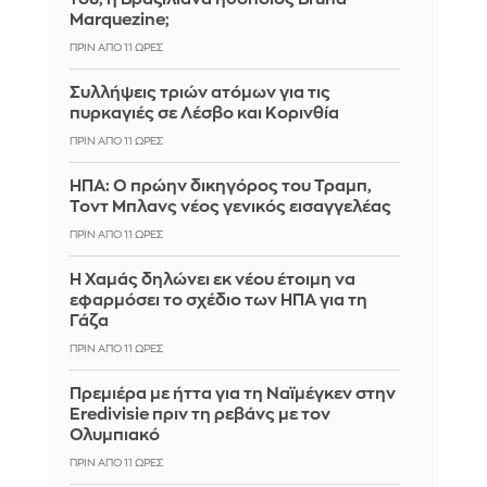
Marquezine;
ΠΡΙΝ ΑΠΌ 11 ΏΡΕΣ
Συλλήψεις τριών ατόμων για τις
πυρκαγιές σε Λέσβο και Κορινθία
ΠΡΙΝ ΑΠΌ 11 ΏΡΕΣ
ΗΠΑ: Ο πρώην δικηγόρος του Τραμπ,
Τοντ Μπλανς νέος γενικός εισαγγελέας
ΠΡΙΝ ΑΠΌ 11 ΏΡΕΣ
Η Χαμάς δηλώνει εκ νέου έτοιμη να
εφαρμόσει το σχέδιο των ΗΠΑ για τη
Γάζα
ΠΡΙΝ ΑΠΌ 11 ΏΡΕΣ
Πρεμιέρα με ήττα για τη Ναϊμέγκεν στην
Eredivisie πριν τη ρεβάνς με τον
Ολυμπιακό
ΠΡΙΝ ΑΠΌ 11 ΏΡΕΣ