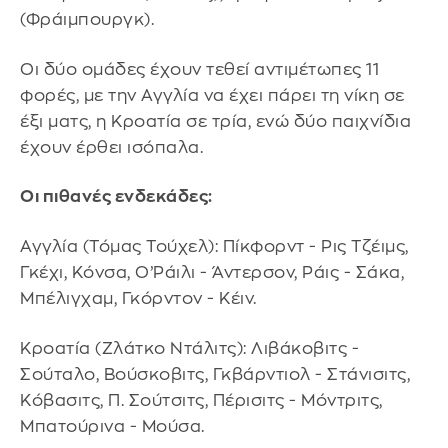
(Φράιμπουργκ).
Οι δύο ομάδες έχουν τεθεί αντιμέτωπες 11
φορές, με την Αγγλία να έχει πάρει τη νίκη σε
έξι ματς, η Κροατία σε τρία, ενώ δύο παιχνίδια
έχουν έρθει ισόπαλα.
Οι πιθανές ενδεκάδες:
Αγγλία (Τόμας Τούχελ): Πίκφορντ - Ρις Τζέιμς,
Γκέχι, Κόνσα, Ο’Ράιλι - Άντερσον, Ράις - Σάκα,
Μπέλιγχαμ, Γκόρντον - Κέιν.
Κροατία (Ζλάτκο Ντάλιτς): Λιβάκοβιτς -
Σούταλο, Βούσκοβιτς, Γκβάρντιολ - Στάνισιτς,
Κόβασιτς, Π. Σούτσιτς, Πέρισιτς - Μόντριτς,
Μπατούρινα - Μούσα.