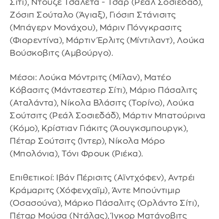
Σίτι), Ντουζέ Τσαλέτα - Τσαρ (Ρεάλ Σοσιεδάδ),
Ζόσιπ Σούταλο (Άγιαξ), Γιόσιπ Στάνισιτς
(Μπάγερν Μονάχου), Μάριν Πόνγκρασιτς
(Φιορεντίνα), Μάρτιν Έρλιτς (Μίντιλαντ), Λούκα
Βούσκοβιτς (Αμβούργο).
Μέσοι: Λούκα Μόντριτς (Μίλαν), Ματέο
Κόβασιτς (Μάντσεστερ Σίτι), Μάριο Πάσαλιτς
(Αταλάντα), Νίκολα Βλάσιτς (Τορίνο), Λούκα
Σούτσιτς (Ρεάλ Σοσιεδάδ), Μάρτιν Μπατούρινα
(Κόμο), Κρίστιαν Γιάκιτς (Άουγκσμπουργκ),
Πέταρ Σούτσιτς (Ίντερ), Νίκολα Μόρο
(Μπολόνια), Τόνι Φρουκ (Ριέκα).
Επιθετικοί: Ιβάν Πέρισιτς (Αϊντχόφεν), Αντρέι
Κράμαριτς (Χόφενχαϊμ), Άντε Μπούντιμιρ
(Οσασούνα), Μάρκο Πάσαλιτς (Ορλάντο Σίτι),
Πέταρ Μούσα (Ντάλας), Ίγκορ Ματάνοβιτς