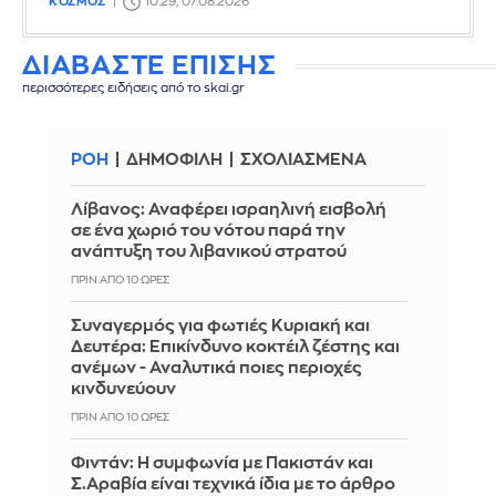
ΚΟΣΜΟΣ
10:29, 07.08.2026
ΔΙΑΒΑΣΤΕ ΕΠΙΣΗΣ
περισσότερες ειδήσεις από το skai.gr
ΡΟΗ
ΔΗΜΟΦΙΛΗ
ΣΧΟΛΙΑΣΜΕΝΑ
Λίβανος: Αναφέρει ισραηλινή εισβολή
σε ένα χωριό του νότου παρά την
ανάπτυξη του λιβανικού στρατού
ΠΡΙΝ ΑΠΌ 10 ΏΡΕΣ
Συναγερμός για φωτιές Κυριακή και
Δευτέρα: Επικίνδυνο κοκτέιλ ζέστης και
ανέμων - Αναλυτικά ποιες περιοχές
κινδυνεύουν
ΠΡΙΝ ΑΠΌ 10 ΏΡΕΣ
Φιντάν: Η συμφωνία με Πακιστάν και
Σ.Αραβία είναι τεχνικά ίδια με το άρθρο