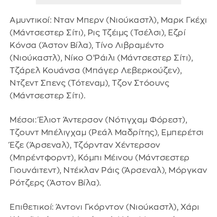
Αμυντικοί: Νταν Μπερν (Νιούκαστλ), Μαρκ Γκέχι
(Μάντσεστερ Σίτι), Ρις Τζέιμς (Τσέλσι), Εζρί
Κόνσα (Άστον Βίλα), Τίνο Λιβραμέντο
(Νιούκαστλ), Νίκο Ο’Ράιλι (Μάντσεστερ Σίτι),
Τζάρελ Κουάνσα (Μπάγερ Λεβερκούζεν),
Ντζεντ Σπενς (Τότεναμ), Τζον Στόουνς
(Μάντσεστερ Σίτι).
Μέσοι: Έλιοτ Άντερσον (Νότιγχαμ Φόρεστ),
Τζουντ Μπέλιγχαμ (Ρεάλ Μαδρίτης), Εμπερέτσι
Έζε (Άρσεναλ), Τζόρνταν Χέντερσον
(Μπρέντφορντ), Κόμπι Μέινου (Μάντσεστερ
Γιουνάιτεντ), Ντέκλαν Ράις (Άρσεναλ), Μόργκαν
Ρότζερς (Άστον Βίλα).
Επιθετικοί: Άντονι Γκόρντον (Νιούκαστλ), Χάρι