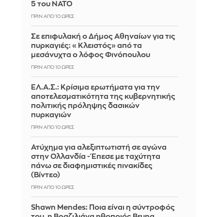
5 του ΝΑΤΟ
ΠΡΙΝ ΑΠΌ 10 ΏΡΕΣ
Σε επιφυλακή ο Δήμος Αθηναίων για τις
πυρκαγιές: «Κλειστός» από τα
μεσάνυχτα ο λόφος Φινόπουλου
ΠΡΙΝ ΑΠΌ 10 ΏΡΕΣ
ΕΛ.Α.Σ.: Κρίσιμα ερωτήματα για την
αποτελεσματικότητα της κυβερνητικής
πολιτικής πρόληψης δασικών
πυρκαγιών
ΠΡΙΝ ΑΠΌ 10 ΏΡΕΣ
Ατύχημα για αλεξιπτωτιστή σε αγώνα
στην Ολλανδία - Έπεσε με ταχύτητα
πάνω σε διαφημιστικές πινακίδες
(Βίντεο)
ΠΡΙΝ ΑΠΌ 10 ΏΡΕΣ
Shawn Mendes: Ποια είναι η σύντροφός
του, η Βραζιλιάνα ηθοποιός Bruna