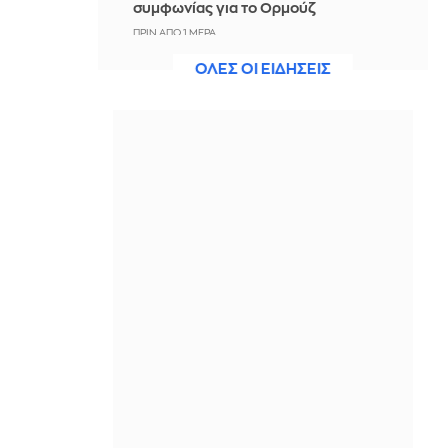
συμφωνίας για το Ορμούζ
ΠΡΙΝ ΑΠΌ 1 ΜΈΡΑ
ΟΛΕΣ ΟΙ ΕΙΔΗΣΕΙΣ
Ισραήλ: Ο στρατός θα συνεχίσει "να
δρα προληπτικά" στη Γάζα,
προειδοποιεί ο αρχηγός του γενικού
επιτελείου του
ΠΡΙΝ ΑΠΌ 1 ΜΈΡΑ
Συναγερμός στη Βόρεια Καρολίνα:
Πολλοί νεκροί από «μαζικούς
πυροβολισμούς», σύμφωνα με
αξιωματούχους
ΠΡΙΝ ΑΠΌ 1 ΜΈΡΑ
ΔΕΗ προς επενδυτές: Σε τροχιά
επίτευξης των στόχων του 2026 -
Συζητήσεις για data center και νέες
επενδύσεις στο εξωτερικό
ΠΡΙΝ ΑΠΌ 1 ΜΈΡΑ
Τι προβλέπει η συμφωνία Ιράν-Ομάν