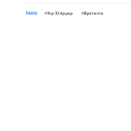
TAGS:
Κιρ Στάρμερ
Βρετανία