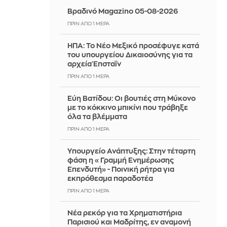
Βραδινό Magazino 05-08-2026
ΠΡΙΝ ΑΠΌ 1 ΜΈΡΑ
ΗΠΑ: Το Νέο Μεξικό προσέφυγε κατά
του υπουργείου Δικαιοσύνης για τα
αρχεία Έπσταϊν
ΠΡΙΝ ΑΠΌ 1 ΜΈΡΑ
Εύη Βατίδου: Οι βουτιές στη Μύκονο
με το κόκκινο μπικίνι που τράβηξε
όλα τα βλέμματα
ΠΡΙΝ ΑΠΌ 1 ΜΈΡΑ
Υπουργείο Ανάπτυξης: Στην τέταρτη
φάση η «Γραμμή Ενημέρωσης
Επενδυτή» - Ποινική ρήτρα για
εκπρόθεσμα παραδοτέα
ΠΡΙΝ ΑΠΌ 1 ΜΈΡΑ
Νέα ρεκόρ για τα Χρηματιστήρια
Παρισιού και Μαδρίτης, εν αναμονή