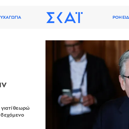
ΥΧΑΓΩΓΙΑ
ΡΟΗ ΕΙ
άν
, γιατί θεωρώ
ενδεχόμενο