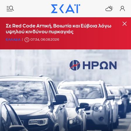
Σε Red Code Αττική, Βοιωτία και Εύβοια λόγω
υψηλού κινδύνου πυρκαγιάς
ΕΛΛΑΔΑ
07:34, 06.08.2026