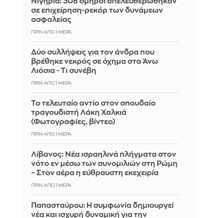
Νιγηρία: 308 όμηροι απελευθερώθηκαν
σε επιχείρηση-ρεκόρ των δυνάμεων
ασφαλείας
ΠΡΙΝ ΑΠΌ 1 ΜΈΡΑ
Δύο συλλήψεις για τον άνδρα που
βρέθηκε νεκρός σε όχημα στα Άνω
Λιόσια - Τι συνέβη
ΠΡΙΝ ΑΠΌ 1 ΜΈΡΑ
Το τελευταίο αντίο στον σπουδαίο
τραγουδιστή Λάκη Χαλκιά
(Φωτογραφίες, βίντεο)
ΠΡΙΝ ΑΠΌ 1 ΜΈΡΑ
Λίβανος: Νέα ισραηλινά πλήγματα στον
νότο εν μέσω των συνομιλιών στη Ρώμη
– Στον αέρα η εύθραυστη εκεχειρία
ΠΡΙΝ ΑΠΌ 1 ΜΈΡΑ
Παπασταύρου: Η συμφωνία δημιουργεί
νέα και ισχυρή δυναμική για την