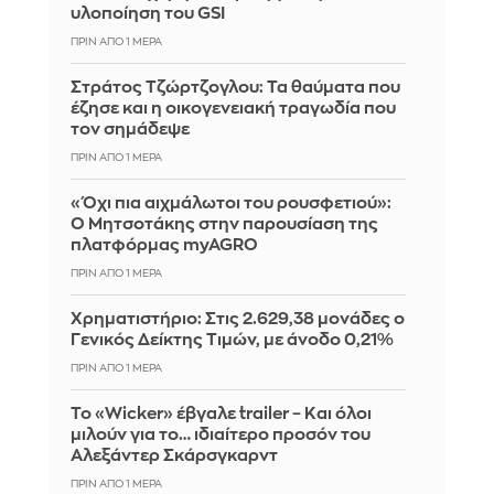
υλοποίηση του GSI
ΠΡΙΝ ΑΠΌ 1 ΜΈΡΑ
Στράτος Τζώρτζογλου: Τα θαύματα που
έζησε και η οικογενειακή τραγωδία που
τον σημάδεψε
ΠΡΙΝ ΑΠΌ 1 ΜΈΡΑ
«Όχι πια αιχμάλωτοι του ρουσφετιού»:
Ο Μητσοτάκης στην παρουσίαση της
πλατφόρμας myAGRO
ΠΡΙΝ ΑΠΌ 1 ΜΈΡΑ
Χρηματιστήριο: Στις 2.629,38 μονάδες ο
Γενικός Δείκτης Τιμών, με άνοδο 0,21%
ΠΡΙΝ ΑΠΌ 1 ΜΈΡΑ
Το «Wicker» έβγαλε trailer – Και όλοι
μιλούν για το… ιδιαίτερο προσόν του
Αλεξάντερ Σκάρσγκαρντ
ΠΡΙΝ ΑΠΌ 1 ΜΈΡΑ