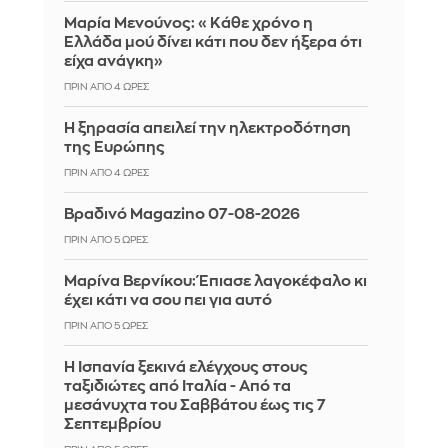
Μαρία Μενούνος: «Κάθε χρόνο η
Ελλάδα μού δίνει κάτι που δεν ήξερα ότι
είχα ανάγκη»
ΠΡΙΝ ΑΠΌ 4 ΏΡΕΣ
Η ξηρασία απειλεί την ηλεκτροδότηση
της Ευρώπης
ΠΡΙΝ ΑΠΌ 4 ΏΡΕΣ
Βραδινό Magazino 07-08-2026
ΠΡΙΝ ΑΠΌ 5 ΏΡΕΣ
Μαρίνα Βερνίκου: Έπιασε λαγοκέφαλο κι
έχει κάτι να σου πει για αυτό
ΠΡΙΝ ΑΠΌ 5 ΏΡΕΣ
Η Ισπανία ξεκινά ελέγχους στους
ταξιδιώτες από Ιταλία - Από τα
μεσάνυχτα του Σαββάτου έως τις 7
Σεπτεμβρίου