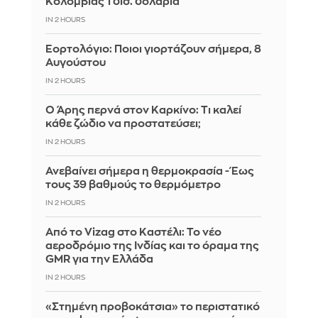
Κολομβίας 1 δισ. δολάρια
IN 2 HOURS
Εορτολόγιο: Ποιοι γιορτάζουν σήμερα, 8
Αυγούστου
IN 2 HOURS
Ο Άρης περνά στον Καρκίνο: Τι καλεί
κάθε ζώδιο να προστατεύσει;
IN 2 HOURS
Ανεβαίνει σήμερα η θερμοκρασία - Έως
τους 39 βαθμούς το θερμόμετρο
IN 2 HOURS
Από το Vizag στο Καστέλι: Το νέο
αεροδρόμιο της Ινδίας και το όραμα της
GMR για την Ελλάδα
IN 2 HOURS
«Στημένη προβοκάτσια» το περιστατικό